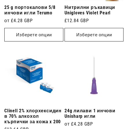
25 g портокалови 5/8
Нитрилни ръкавици
инчови игли Terumo
Unigloves Violet Pearl
Редовна
от £4.28 GBP
Редовна
£12.84 GBP
цена
цена
Изберете опции
Изберете опции
Clinell 2% хлорхексидин
24g лилави 1 инчови
в 70% алкохол
Unisharp игли
кърпички за кожа x 200
Редовна
от £4.28 GBP