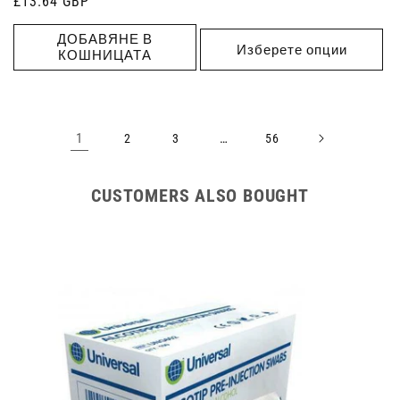
Редовна
£13.64 GBP
цена
цена
ДОБАВЯНЕ В
Изберете опции
КОШНИЦАТА
1
…
2
3
56
CUSTOMERS ALSO BOUGHT