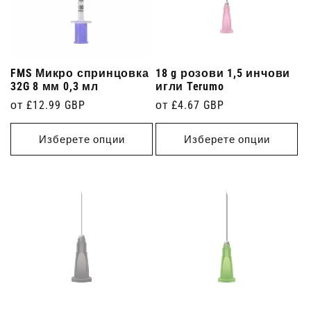
FMS Микро спринцовка
18 g розови 1,5 инчови
32G 8 мм 0,3 мл
игли Terumo
Редовна
от £12.99 GBP
Редовна
от £4.67 GBP
цена
цена
Изберете опции
Изберете опции