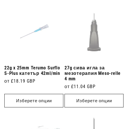
22g x 25mm Terumo Surflo
27g сива игла за
S-Plus катетър 42ml/min
мезотерапия Meso-relle
4 mm
Редовна
от £18.19 GBP
Редовна
от £11.04 GBP
цена
цена
Изберете опции
Изберете опции