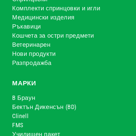
Комплекти спринцовки и игли
Медицински изделия
Ръкавици
Кошчета за остри предмети
Ветеринарен
Нови продукти
Разпродажба
МАРКИ
B Браун
Бектън Дикенсън (BD)
Clinell
FMS
Училищен пакет