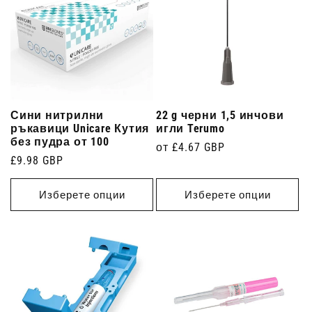
Сини нитрилни
22 g черни 1,5 инчови
ръкавици Unicare Кутия
игли Terumo
без пудра от 100
Редовна
от £4.67 GBP
Редовна
£9.98 GBP
цена
цена
Изберете опции
Изберете опции