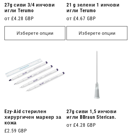
27g сиви 3/4 инчови
21 g зелени 1 инчови
игли Terumo
игли Terumo
Редовна
от £4.28 GBP
Редовна
от £4.67 GBP
цена
цена
Изберете опции
Изберете опции
Ezy-Aid стерилен
27g сиви 1,5 инчови
хирургичен маркер за
игли BBraun Sterican.
кожа
Редовна
от £4.28 GBP
Редовна
£2.59 GBP
цена