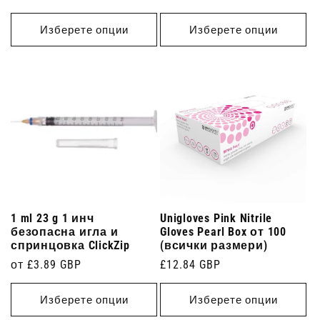
цена
Изберете опции
Изберете опции
1 ml 23 g 1 инч
Unigloves Pink Nitrile
безопасна игла и
Gloves Pearl Box от 100
спринцовка ClickZip
(всички размери)
Редовна
от £3.89 GBP
Редовна
£12.84 GBP
цена
цена
Изберете опции
Изберете опции