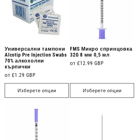
Универсални тампони
FMS Микро спринцовка
Alcotip Pre Injection Swabs
32G 8 мм 0,5 мл
70% алкохолни
Редовна
от £12.99 GBP
кърпички
цена
Редовна
от £1.29 GBP
цена
Изберете опции
Изберете опции