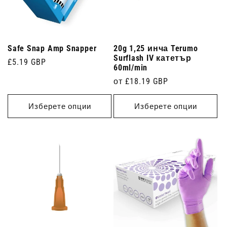
Safe Snap Amp Snapper
20g 1,25 инча Terumo
Surflash IV катетър
Редовна
£5.19 GBP
60ml/min
цена
Редовна
от £18.19 GBP
цена
Изберете опции
Изберете опции