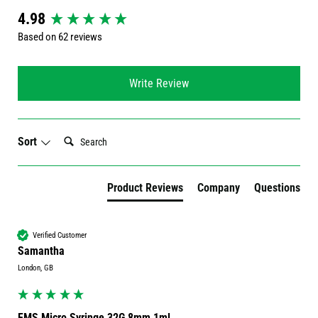
New content loaded
4.98
Based on 62 reviews
Write Review
Search:
Sort
Product Reviews
Company
Questions
Verified Customer
Samantha
London, GB
FMS Micro Syringe 32G 8mm 1ml