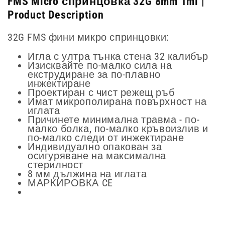
FMS Micro спринцовка 32G 8mm 1ml |
Product Description
32G FMS фини микро спринцовки:
Игла с ултра тънка стена 32 калибър
Изисквайте по-малко сила на
екструдиране за по-плавно
инжектиране
Проектиран с чист режещ ръб
Имат микрополирана повърхност на
иглата
Причинете минимална травма - по-
малко болка, по-малко кръвоизлив и
по-малко следи от инжектиране
Индивидуално опакован за
осигуряване на максимална
стерилност
8 мм дължина на иглата
МАРКИРОВКА CE