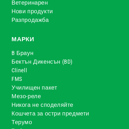
Ветеринарен
Нови продукти
Разпродажба
МАРКИ
B Браун
Бектън Дикенсън (BD)
Clinell
FMS
Училищен пакет
Мезо-реле
Никога не споделяйте
Кошчета за остри предмети
Терумо