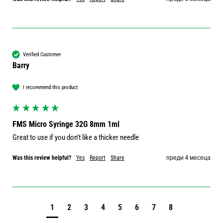
Verified Customer
Barry
I recommend this product
FMS Micro Syringe 32G 8mm 1ml
Great to use if you don’t like a thicker needle 
Was this review helpful?
Yes
Report
Share
преди 4 месеца
1
2
3
4
5
6
7
8