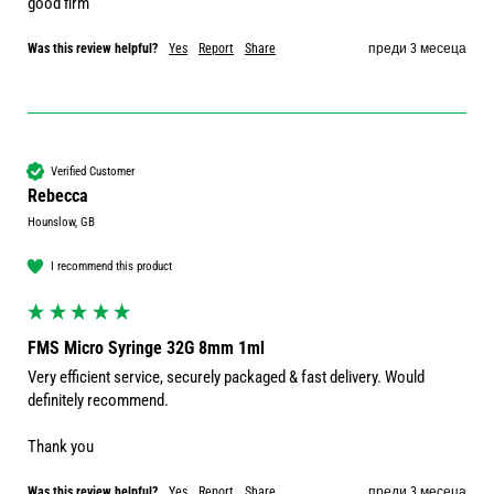
good firm
Was this review helpful?
Yes
Report
Share
преди 3 месеца
Verified Customer
Rebecca
Hounslow, GB
I recommend this product
FMS Micro Syringe 32G 8mm 1ml
Very efficient service, securely packaged & fast delivery. Would 
definitely recommend.

Thank you 
Was this review helpful?
Yes
Report
Share
преди 3 месеца