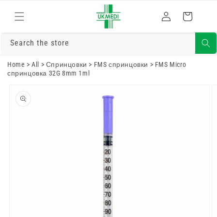
Преминете
към
Влизам
Количка
съдържанието
Search the store
Home
>
All
>
Спринцовки
>
FMS спринцовки
>
FMS Micro
спринцовка 32G 8mm 1ml
Преминете
към
информацията
за продукта