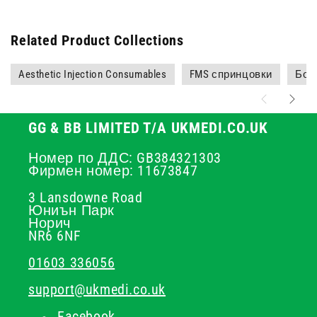
Related Product Collections
Aesthetic Injection Consumables
FMS спринцовки
Бот
GG & BB LIMITED T/A UKMEDI.CO.UK
Номер по ДДС: GB384321303
Фирмен номер: 11673847
3 Lansdowne Road
Юниън Парк
Норич
NR6 6NF
01603 336056
support@ukmedi.co.uk
Facebook