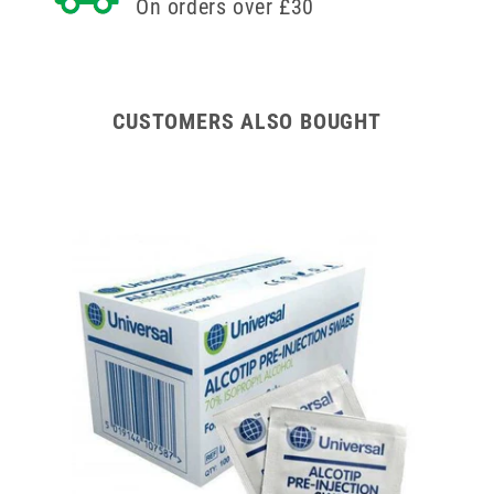
8mm
1ml
On orders over £30
1ml
CUSTOMERS ALSO BOUGHT