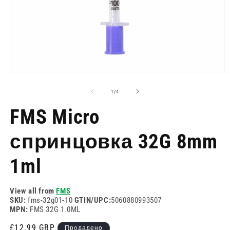
Отворете
О
медия
м
1
2
на
1
/
4
в
в
модален
м
FMS Micro
режим
р
спринцовка 32G 8mm
1ml
View all from
FMS
SKU:
fms-32g01-10
GTIN/UPC:
5060880993507
MPN:
FMS 32G 1.0ML
Редовна
£12.99 GBP
Продадено