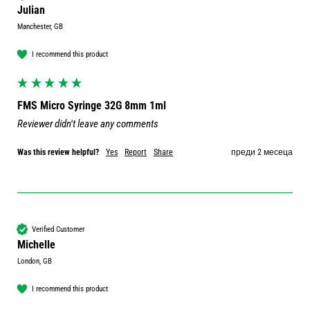
Julian
Manchester, GB
I recommend this product
FMS Micro Syringe 32G 8mm 1ml
Reviewer didn't leave any comments
Was this review helpful?
Yes
Report
Share
преди 2 месеца
Verified Customer
Michelle
London, GB
I recommend this product