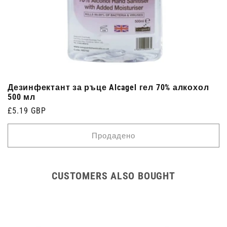
Дезинфектант за ръце Alcagel гел 70% алкохол
500 мл
Редовна
£5.19 GBP
цена
Продадено
CUSTOMERS ALSO BOUGHT