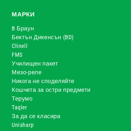
МАРКИ
B Браун
Бектън Дикенсън (BD)
Clinell
FMS
Училищен пакет
Мезо-реле
Никога не споделяйте
Кошчета за остри предмети
Терумо
Taqler
За да се класира
Unisharp