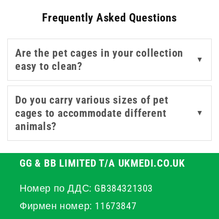
mechanisms and collapsible designs for convenient
Frequently Asked Questions
storage when not in use. For veterinary practices or
home use, our animal cages provide a calm space for
pets to rest. Selecting a suitably sized model helps
Are the pet cages in your collection
reduce stress and promotes a quicker recovery for your
▼
easy to clean?
animals by providing a familiar and protected area.
Do you carry various sizes of pet
cages to accommodate different
▼
animals?
GG & BB LIMITED T/A UKMEDI.CO.UK
Номер по ДДС: GB384321303
Фирмен номер: 11673847