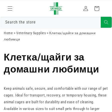
Преминете
към
Влизам
Количка
съдържанието
Search the store
Home
>
Veterinary Supplies
>
Клетка/щайги за домашни
любимци
Клетка/щайги за
домашни любимци
Keep animals safe, secure, and comfortable with our range of pet
cages. Ideal for transport, recovery, or temporary housing, these
animal cages are built for durability and ease of cleaning.
Available in various sizes to suit small pets through to larger