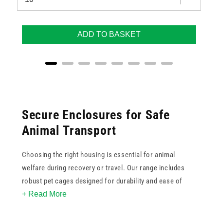
ADD TO BASKET
Secure Enclosures for Safe
Animal Transport
Choosing the right housing is essential for animal
welfare during recovery or travel. Our range includes
robust pet cages designed for durability and ease of
+ Read More
cleaning, ensuring a hygienic environment for various
species. These pet crates feature secure locking