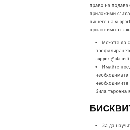
право на подаван
приложими съгла
пишете на
suppor
приложимото зак
Можете да с
профилирането
support@ukmedi.
Имайте пред
необходимата 
необходимите ц
била търсена 
БИСКВИТ
За да научи