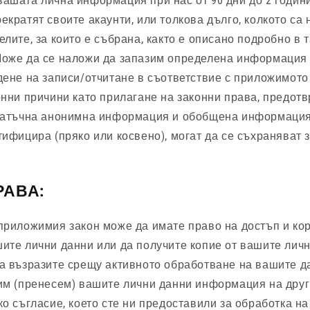
ашата лична информация при нас от 90 дни до 2 години
екратят своите акаунти, или толкова дълго, колкото са
елите, за които е събрана, както е описано подробно в 
Може да се наложи да запазим определена информация 
дене на записи/отчитане в съответствие с приложимото
онни причини като прилагане на законни права, предот
статъчна анонимна информация и обобщена информация,
тифицира (пряко или косвено), могат да се съхраняват
РАВА:
 приложимия закон може да имате право на достъп и ко
ите лични данни или да получите копие от вашите личн
а възразите срещу активното обработване на вашите да
им (пренесем) вашите лични данни информация на друг 
ко съгласие, което сте ни предоставили за обработка н