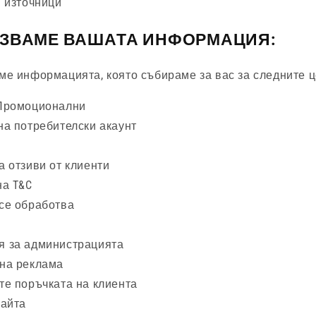
 източници
ЛЗВАМЕ ВАШАТА ИНФОРМАЦИЯ:
ме информацията, която събираме за вас за следните ц
Промоционални
а потребителски акаунт
 отзиви от клиенти
на T&C
се обработва
 за администрацията
на реклама
те поръчката на клиента
сайта