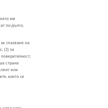
която им
ат по-дълго,
 за спазване на
 (2) за
 поверителност;
аша страна
слеят или
те, които се