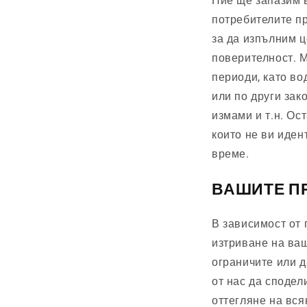
Ние ще запазим в
потребителите пр
за да изпълним ц
поверителност. 
периоди, като во
или по други зак
измами и т.н. О
които не ви иден
време.
ВАШИТЕ П
В зависимост от
изтриване на ваш
ограничите или д
от нас да сподел
оттегляне на вся