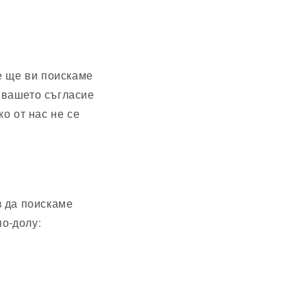
е ще ви поискаме
 вашето съгласие
ко от нас не се
з да поискаме
по-долу: