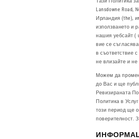
Тази Политика за
Lansdowne Road, 
Ирландия (the), 
използването и р
нашия уебсайт ( u
вие се съгласяв
в съответствие с
не влизайте и не
Можем да промен
до Вас и ще публ
Ревизираната Пол
Политика в Услу
този период ще 
поверителност. 
ИНФОРМАЦ