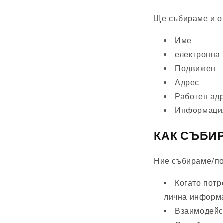
Ще събираме и о
Име
електронна
Подвижен
Адрес
Работен ад
Информация
КАК СЪБИ
Ние събираме/по
Когато потр
лична информ
Взаимодейс