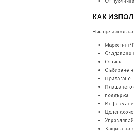
От публични
КАК ИЗПО
Ние ще използва
Маркетинг/
Създаване н
Отзиви
Събиране на
Прилагане 
Плащането 
поддържа
Информация
Целенасоче
Управлявай
Защита на 