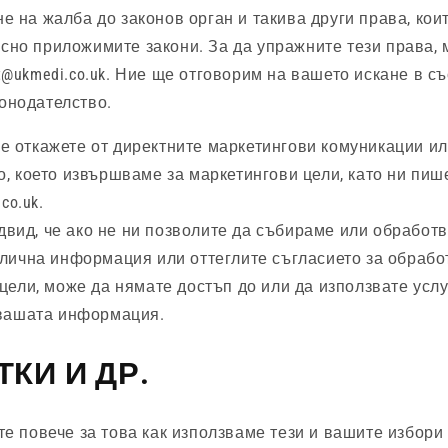
е на жалба до законов орган и такива други права, кои
сно приложимите закони. За да упражните тези права, 
t@ukmedi.co.uk
. Ние ще отговорим на вашето искане в съ
онодателство.
е откажете от директните маркетингови комуникации и
, което извършваме за маркетингови цели, като ни пиш
co.uk
.
вид, че ако не ни позволите да събираме или обработ
лична информация или оттеглите съгласието за обрабо
ели, може да нямате достъп до или да използвате услуг
вашата информация.
КИ И ДР.
те повече за това как използваме тези и вашите избори