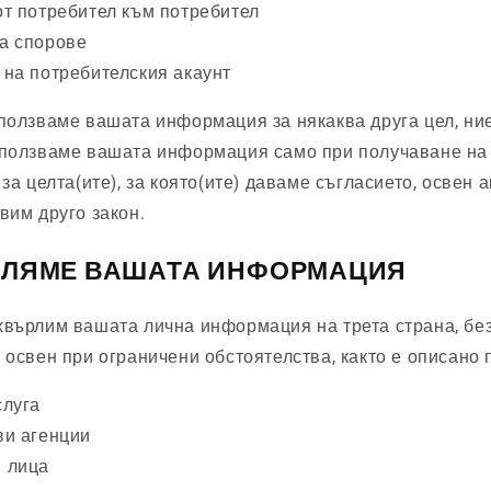
т потребител към потребител
а спорове
на потребителския акаунт
зползваме вашата информация за някаква друга цел, ни
зползваме вашата информация само при получаване на
за целта(ите), за която(ите) даваме съгласието, освен а
вим друго закон.
ЕЛЯМЕ ВАШАТА ИНФОРМАЦИЯ
хвърлим вашата лична информация на трета страна, бе
 освен при ограничени обстоятелства, както е описано 
слуга
ви агенции
 лица