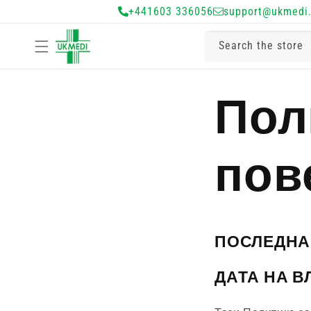
Преминете
+441603 336056
support@ukmedi.
към
съдържанието
Search the store
Пол
пов
ПОСЛЕДНА 
ДАТА НА ВЛ