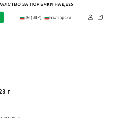
АЛСТВО ЗА ПОРЪЧКИ НАД £25
Влизам
Количка
BG (GBP)
Български
3 г