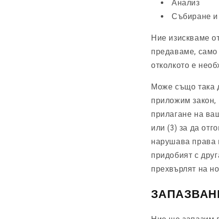
Анализ
Събиране и
Ние изискваме от
предаваме, само 
отколкото е необ
Може също така д
приложим закон, 
прилагане на ваш
или (3) за да от
нарушава права н
придобият с друг
прехвърлят на но
ЗАПАЗВАН