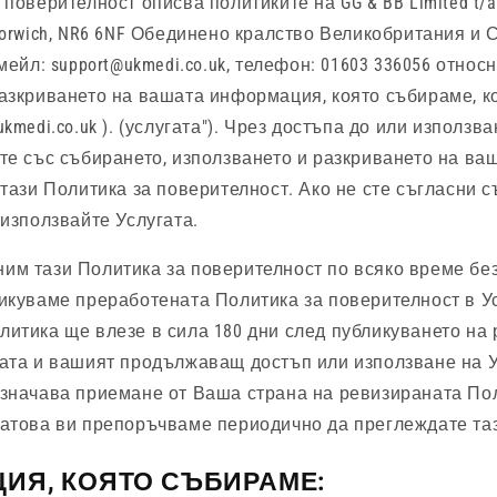
 поверителност описва политиките на GG & BB Limited t/a
Norwich, NR6 6NF Обединено кралство Великобритания и
имейл:
support@ukmedi.co.uk
, телефон: 01603 336056 относ
азкриването на вашата информация, която събираме, к
kmedi.co.uk ). (услугата"). Чрез достъпа до или използв
ате със събирането, използването и разкриването на в
 тази Политика за поверителност. Ако не сте съгласни с
 използвайте Услугата.
им тази Политика за поверителност по всяко време бе
икуваме преработената Политика за поверителност в Ус
итика ще влезе в сила 180 дни след публикуването на
гата и вашият продължаващ достъп или използване на У
означава приемане от Ваша страна на ревизираната По
Затова ви препоръчваме периодично да преглеждате таз
ИЯ, КОЯТО СЪБИРАМЕ: