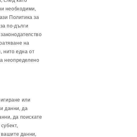
, след като
 ни необходими,
тази Политика за
за по-дълги
 законодателство
вратяване на
 нито една от
 за неопределено
ригиране или
и данни, да
нни, да поискате
субект,
а вашите данни,