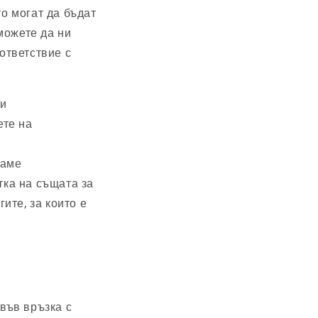
то могат да бъдат
можете да ни
ответствие с
ли
ете на
ваме
тка на същата за
ите, за които е
 във връзка с