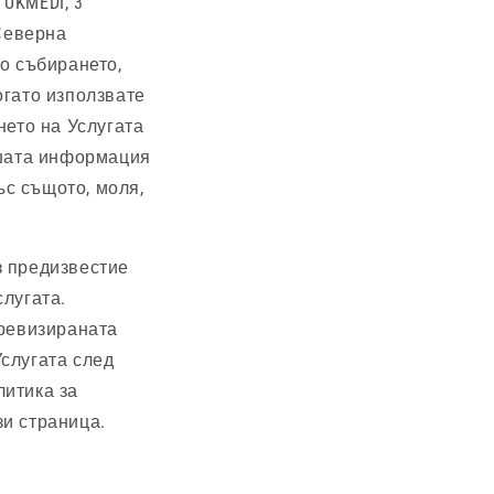
 UKMEDI, 3
 Северна
но събирането,
огато използвате
ането на Услугата
ашата информация
ъс същото, моля,
з предизвестие
лугата.
 ревизираната
слугата след
литика за
и страница.