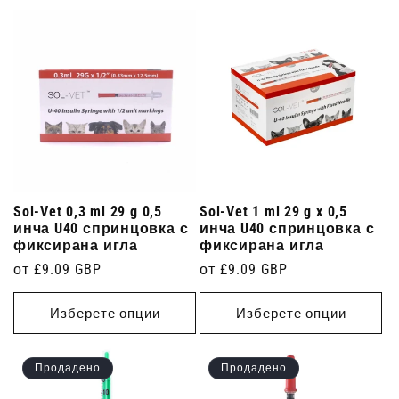
Sol-Vet 0,3 ml 29 g 0,5
Sol-Vet 1 ml 29 g x 0,5
инча U40 спринцовка с
инча U40 спринцовка с
фиксирана игла
фиксирана игла
Редовна
от £9.09 GBP
Редовна
от £9.09 GBP
цена
цена
Изберете опции
Изберете опции
Продадено
Продадено