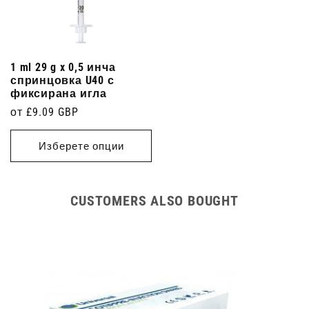
1 ml 29 g x 0,5 инча
спринцовка U40 с
фиксирана игла
Редовна
от £9.09 GBP
цена
Изберете опции
CUSTOMERS ALSO BOUGHT