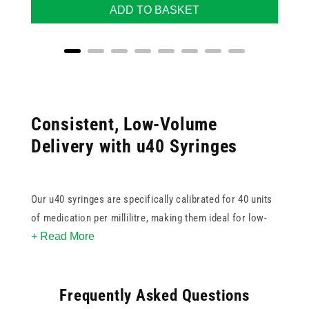
ADD TO BASKET
Consistent, Low-Volume
Delivery with u40 Syringes
Our u40 syringes are specifically calibrated for 40 units
of medication per millilitre, making them ideal for low-
+ Read More
dose applications that require high precision. Their fine-
tipped design and clear unit markings help users avoid
under- or overdosing - critical when treating pets or
Frequently Asked Questions
administering specialised medications in small volumes.