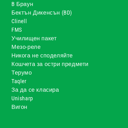
B Браун
Бектън Дикенсън (BD)
Clinell
FMS
Училищен пакет
Мезо-реле
Никога не споделяйте
Кошчета за остри предмети
Терумо
Taqler
За да се класира
Unisharp
Вигон