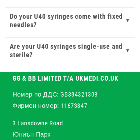
Designed for single use, these
syringes
meet hygiene
Do your U40 syringes come with fixed
standards and are suited to both clinical and home
▼
needles?
environments.
Are your U40 syringes single-use and
▼
sterile?
GG & BB LIMITED T/A UKMEDI.CO.UK
Номер по ДДС: GB384321303
Фирмен номер: 11673847
3 Lansdowne Road
Юниън Парк