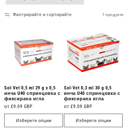
Филтрирайте и сортирайте
7 продукти
Sol-Vet 0,5 ml 29 g x 0,5
Sol-Vet 0,3 ml 30 g 0,5
инча U40 спринцовка с
инча U40 спринцовка с
фиксирана игла
фиксирана игла
Редовна
от £9.09 GBP
Редовна
от £9.09 GBP
цена
цена
Изберете опции
Изберете опции