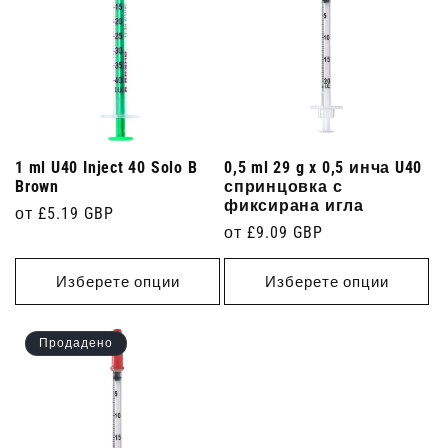
1 ml U40 Inject 40 Solo B
0,5 ml 29 g x 0,5 инча U40
Brown
спринцовка с
фиксирана игла
Редовна
от £5.19 GBP
Редовна
от £9.09 GBP
цена
цена
Изберете опции
Изберете опции
Продадено