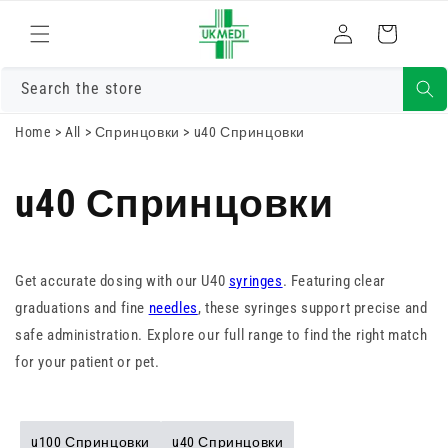
Преминете
към
Влизам
Количка
съдържанието
Search the store
Home
>
All
>
Спринцовки
>
u40 Спринцовки
u40 Спринцовки
Get accurate dosing with our U40
syringes
. Featuring clear
graduations and fine
needles
, these syringes support precise and
safe administration. Explore our full range to find the right match
for your patient or pet.
u100 Спринцовки
u40 Спринцовки