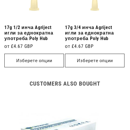
17g 1/2 инча Agriject
17g 3/4 инча Agriject
игли за еднократна
игли за еднократна
употреба Poly Hub
употреба Poly Hub
Редовна
от £4.67 GBP
Редовна
от £4.67 GBP
цена
цена
Изберете опции
Изберете опции
CUSTOMERS ALSO BOUGHT