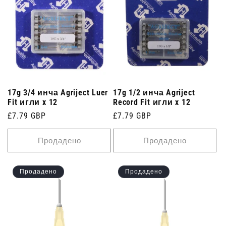
17g 3/4 инча Agriject Luer
17g 1/2 инча Agriject
Fit игли x 12
Record Fit игли x 12
Редовна
£7.79 GBP
Редовна
£7.79 GBP
цена
цена
Продадено
Продадено
Продадено
Продадено