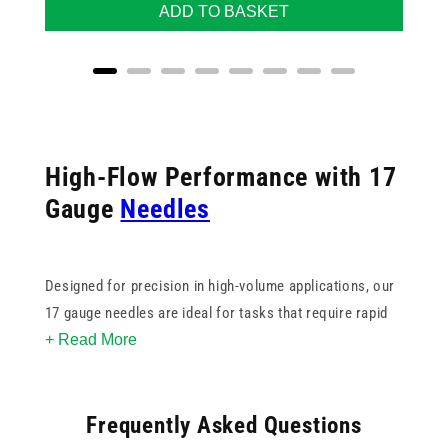
ADD TO BASKET
High-Flow Performance with 17
Gauge
Needles
Designed for precision in high-volume applications, our
17 gauge needles are ideal for tasks that require rapid
+ Read More
fluid transfer or thicker solutions. Their wide bore and
sturdy construction make them especially suited for
veterinary procedures, fluid aspiration, and agricultural
Frequently Asked Questions
use, where efficiency and durability are essential.