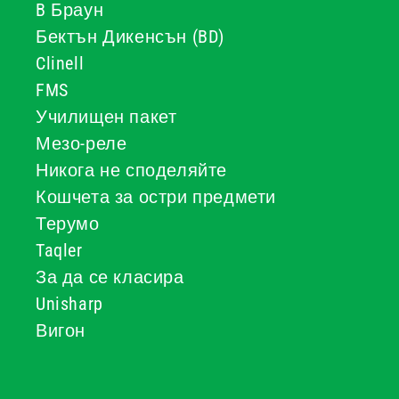
B Браун
Бектън Дикенсън (BD)
Clinell
FMS
Училищен пакет
Мезо-реле
Никога не споделяйте
Кошчета за остри предмети
Терумо
Taqler
За да се класира
Unisharp
Вигон