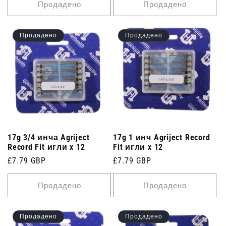
Продадено
Продадено
Продадено
Продадено
17g 3/4 инча Agriject
17g 1 инч Agriject Record
Record Fit игли x 12
Fit игли x 12
Редовна
£7.79 GBP
Редовна
£7.79 GBP
цена
цена
Продадено
Продадено
Продадено
Продадено