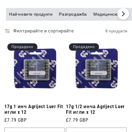
Най-новите продукти
Разпродажба
Медицински игли
Филтрирайте и сортирайте
8 продукти
Продадено
Продадено
17g 1 инч Agriject Luer Fit
17g 1/2 инча Agriject Luer
игли x 12
Fit игли x 12
Редовна
£7.79 GBP
Редовна
£7.79 GBP
цена
цена