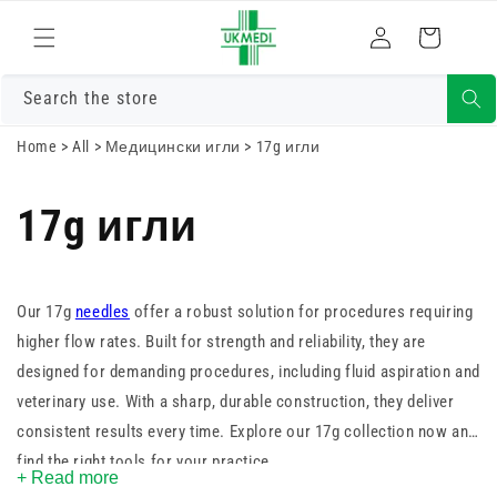
Преминете
към
Влизам
Количка
съдържанието
Search the store
Home
>
All
>
Медицински игли
>
17g игли
17g игли
Our 17g
needles
offer a robust solution for procedures requiring
higher flow rates. Built for strength and reliability, they are
designed for demanding procedures, including fluid aspiration and
veterinary use. With a sharp, durable construction, they deliver
consistent results every time. Explore our 17g collection now and
find the right tools for your practice.
+ Read more