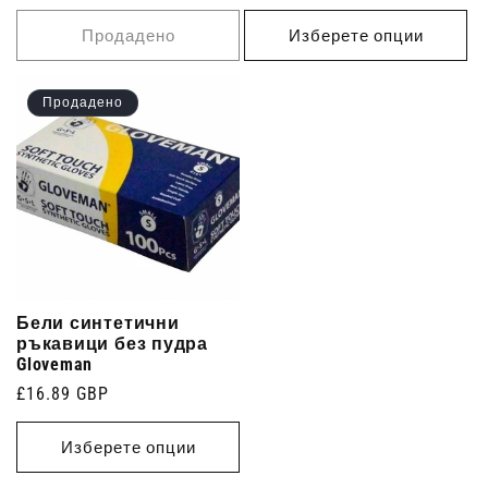
цена
Продадено
Изберете опции
Продадено
Бели синтетични
ръкавици без пудра
Gloveman
Редовна
£16.89 GBP
цена
Изберете опции