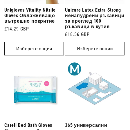
Unigloves Vitality Nitrile
Unicare Latex Extra Strong
Gloves Овлажняващо
ненапудрени ръкавици
вътрешно покритие
за преглед 100
ръкавици в кутия
Редовна
£14.29 GBP
Редовна
£18.56 GBP
цена
цена
Изберете опции
Изберете опции
Carell Bed Bath Gloves
365 универсални