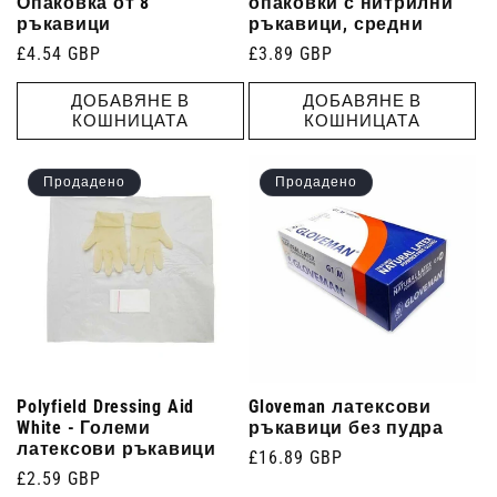
Опаковка от 8
опаковки с нитрилни
ръкавици
ръкавици, средни
Редовна
£4.54 GBP
Редовна
£3.89 GBP
цена
цена
ДОБАВЯНЕ В
ДОБАВЯНЕ В
КОШНИЦАТА
КОШНИЦАТА
Продадено
Продадено
Polyfield Dressing Aid
Gloveman латексови
White - Големи
ръкавици без пудра
латексови ръкавици
Редовна
£16.89 GBP
Редовна
£2.59 GBP
цена