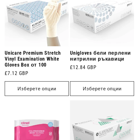
Unicare Premium Stretch
Unigloves бели перлени
Vinyl Examination White
нитрилни ръкавици
Gloves Box от 100
Редовна
£12.84 GBP
Редовна
£7.12 GBP
цена
цена
Изберете опции
Изберете опции