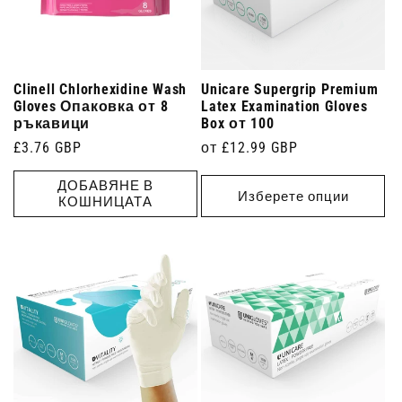
Clinell Chlorhexidine Wash
Unicare Supergrip Premium
Gloves Опаковка от 8
Latex Examination Gloves
ръкавици
Box от 100
Редовна
£3.76 GBP
Редовна
от £12.99 GBP
цена
цена
ДОБАВЯНЕ В
Изберете опции
КОШНИЦАТА