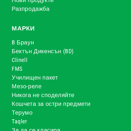
Нови продукти
Разпродажба
МАРКИ
B Браун
Бектън Дикенсън (BD)
Clinell
FMS
Училищен пакет
Мезо-реле
Никога не споделяйте
Кошчета за остри предмети
Терумо
Taqler
За да се класира