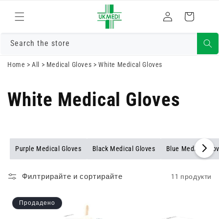
Преминете
към
Влизам
Количка
съдържанието
Search the store
Home
>
All
>
Medical Gloves
>
White Medical Gloves
White Medical Gloves
Purple Medical Gloves
Black Medical Gloves
Blue Medical Glo
Филтрирайте и сортирайте
11 продукти
Продадено