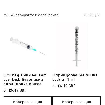
Филтрирайте и сортирайте
7 продукти
3 ml 23 g 1 инч Sol-Care
Спринцовка Sol-M Luer
Luer Lock Безопасна
Lock от 1 ml
спринцовка и игла
Редовна
от £6.49 GBP
Редовна
от £6.49 GBP
цена
цена
Изберете опции
Изберете опции