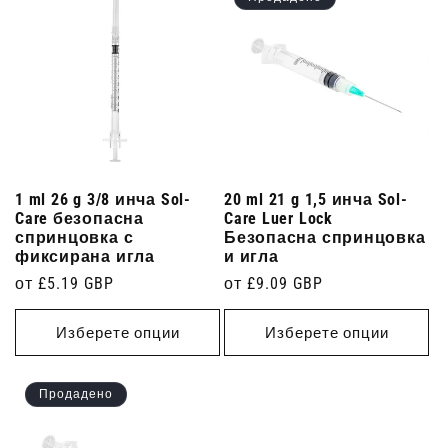
1 ml 26 g 3/8 инча Sol-
20 ml 21 g 1,5 инча Sol-
Care безопасна
Care Luer Lock
спринцовка с
Безопасна спринцовка
фиксирана игла
и игла
Редовна
от £5.19 GBP
Редовна
от £9.09 GBP
цена
цена
Изберете опции
Изберете опции
Продадено