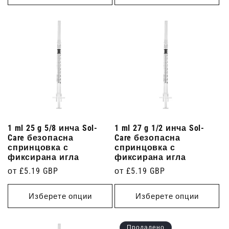
1 ml 25 g 5/8 инча Sol-
1 ml 27 g 1/2 инча Sol-
Care безопасна
Care безопасна
спринцовка с
спринцовка с
фиксирана игла
фиксирана игла
Редовна
от £5.19 GBP
Редовна
от £5.19 GBP
цена
цена
Изберете опции
Изберете опции
Продадено