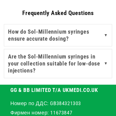
commitment to smooth operation. Each syringe
Frequently Asked Questions
features a highly transparent barrel with clearly marked,
indelible graduations, guaranteeing the highest level of
dosage accuracy. The precision-fit plunger allows for
How do Sol-Millennium syringes
exceptionally smooth and controlled movement,
▼
ensure accurate dosing?
minimising the risk of splashback or sudden pressure
changes during fluid transfer. Choosing this brand
means selecting instruments that support efficient and
Are the Sol-Millennium syringes in
accurate patient care.
your collection suitable for low-dose
▼
injections?
GG & BB LIMITED T/A UKMEDI.CO.UK
Номер по ДДС: GB384321303
Фирмен номер: 11673847