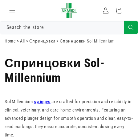
Преминете
към
Влизам
Количка
съдържанието
Search the store
Home
>
All
>
Спринцовки
>
Спринцовки Sol-Millennium
Спринцовки Sol-
Millennium
Sol Millennium
syringes
are crafted for precision and reliability in
clinical, veterinary, and care-home environments. Featuring an
advanced plunger design for smooth operation and clear, easy-to-
read markings, they ensure accurate, consistent dosing every
time.