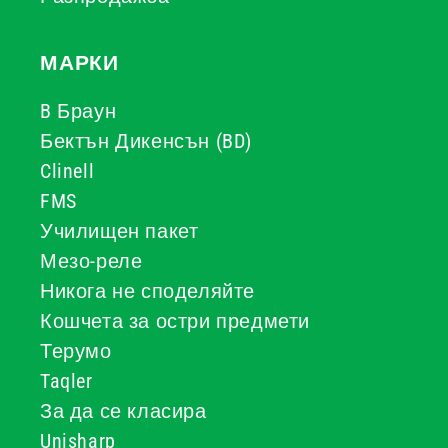
МАРКИ
B Браун
Бектън Дикенсън (BD)
Clinell
FMS
Училищен пакет
Мезо-реле
Никога не споделяйте
Кошчета за остри предмети
Терумо
Taqler
За да се класира
Unisharp