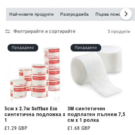
Най-новите продукти
Разпродажба
Първа помощ
Филтрирайте и сортирайте
5 продукти
Продадено
Продадено
5см x 2.7м Soffban Eco
3M синтетичен
синтетична подложка x
подплатен пълнеж 7,5
1
см x 1 ролка
Редовна
£1.29 GBP
Редовна
£1.68 GBP