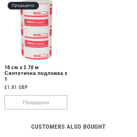
Продадено
10 см x 2.70 м
Синтетична подложка x
1
Редовна
£1.81 GBP
цена
Продадено
CUSTOMERS ALSO BOUGHT