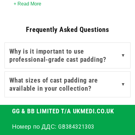
+ Read More
preventing friction burns, and minimising the risk of
pressure sores during the immobilisation period.
Frequently Asked Questions
We offer a variety of synthetic materials. The materials
offered here are designed to be highly conformable,
smoothly wrapping around difficult contours and bony
Why is it important to use
prominences without creating creases or uneven
▼
professional-grade cast padding?
pressure points. Furthermore, this selection of
breathable cast padding helps to manage moisture and
maintain skin integrity throughout the duration of wear,
What sizes of cast padding are
▼
ensuring maximum patient hygiene and comfort.
available in your collection?
GG & BB LIMITED T/A UKMEDI.CO.UK
Номер по ДДС: GB384321303