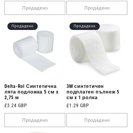
цена
цена
Продадено
Продадено
Продадено
Продадено
Delta-Rol Синтетична
3M синтетичен
лята подложка 5 см x
подплатен пълнеж 5
2,75 м
см x 1 ролка
Редовна
£3.24 GBP
Редовна
£1.29 GBP
цена
цена
Продадено
Продадено