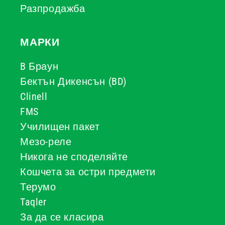
Разпродажба
МАРКИ
B Браун
Бектън Дикенсън (BD)
Clinell
FMS
Училищен пакет
Мезо-реле
Никога не споделяйте
Кошчета за остри предмети
Терумо
Taqler
За да се класира