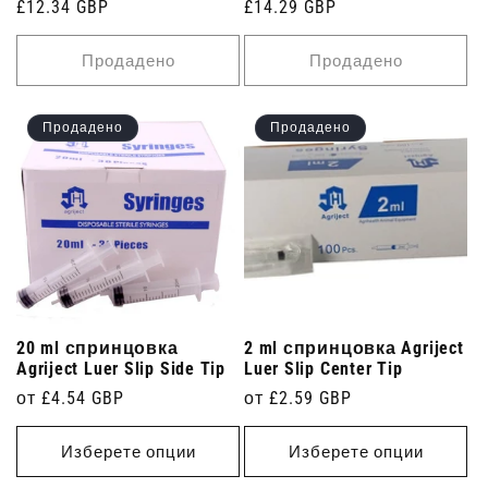
Редовна
£12.34 GBP
Редовна
£14.29 GBP
цена
цена
Продадено
Продадено
Продадено
Продадено
20 ml спринцовка
2 ml спринцовка Agriject
Agriject Luer Slip Side Tip
Luer Slip Center Tip
Редовна
от £4.54 GBP
Редовна
от £2.59 GBP
цена
цена
Изберете опции
Изберете опции