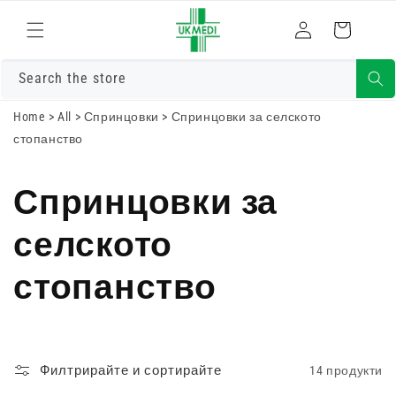
Преминете
към
Влизам
Количка
съдържанието
Search the store
Home
>
All
>
Спринцовки
>
Спринцовки за селското
стопанство
Спринцовки за
селското
стопанство
Филтрирайте и сортирайте
14 продукти