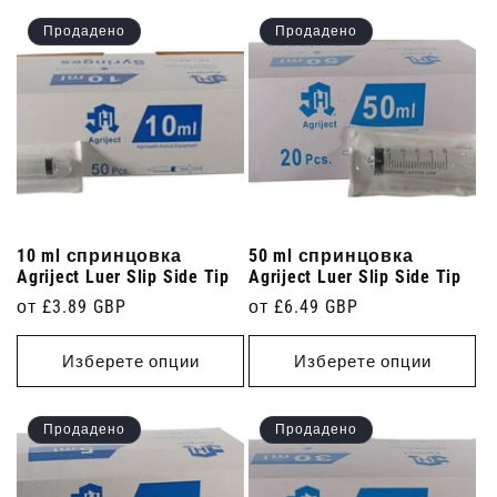
Продадено
Продадено
10 ml спринцовка
50 ml спринцовка
Agriject Luer Slip Side Tip
Agriject Luer Slip Side Tip
Редовна
от £3.89 GBP
Редовна
от £6.49 GBP
цена
цена
Изберете опции
Изберете опции
Продадено
Продадено