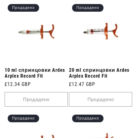
Продадено
Продадено
10 ml спринцовки Ardes
20 ml спринцовки Ardes
Arplex Record Fit
Arplex Record Fit
Редовна
£12.34 GBP
Редовна
£12.47 GBP
цена
цена
Продадено
Продадено
Продадено
Продадено