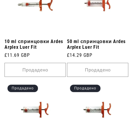
10 ml спринцовки Ardes
50 ml спринцовки Ardes
Arplex Luer Fit
Arplex Luer Fit
Редовна
£11.69 GBP
Редовна
£14.29 GBP
цена
цена
Продадено
Продадено
Продадено
Продадено