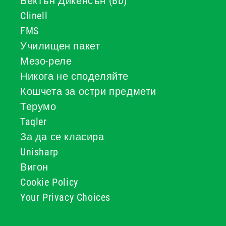
Бектън Дикенсън (BD)
Clinell
FMS
Училищен пакет
Мезо-реле
Никога не споделяйте
Кошчета за остри предмети
Терумо
Taqler
За да се класира
Unisharp
Вигон
Cookie Policy
Your Privacy Choices