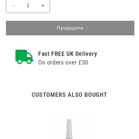
Намаляване
Увеличете
на
количеството
количеството
за
за
50
Продадено
50
ml
ml
спринцовки
спринцовки
Ardes
Fast FREE UK Delivery
Ardes
Arplex
Arplex
Luer
On orders over £30
Luer
Fit
Fit
CUSTOMERS ALSO BOUGHT