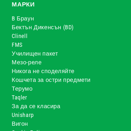
МАРКИ
B Браун
Бектън Дикенсън (BD)
Clinell
FMS
Училищен пакет
Мезо-реле
Никога не споделяйте
Кошчета за остри предмети
Терумо
Taqler
За да се класира
Unisharp
Вигон