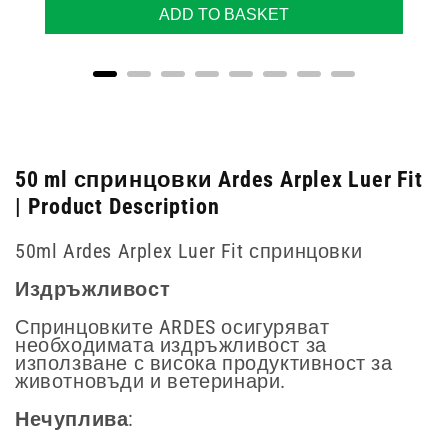
ADD TO BASKET
50 ml спринцовки Ardes Arplex Luer Fit
| Product Description
50ml Ardes Arplex Luer Fit спринцовки
Издръжливост
Спринцовките ARDES осигуряват
необходимата издръжливост за
използване с висока продуктивност за
животновъди и ветеринари.
Нечуплива
: