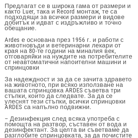
Предлагат се в широка гама от размери и
както Luer, така и Record монтаж, те са
подходящи за всички размери и видове
добитък и идват с издръжливо и точно
обещание.
Ardes е основана през 1956 г. и работи с
животновъди и ветеринарни лекари от
края на 80-те години на миналия век,
отговаряйки на нуждите на потребителите
от неавтоматични напоителни машини и
спринцовки
За надеждност и за да се зачита здравето
на животното, при всяко използване на
вашата спринцовка ARDES съветва три
стъпки, които да следвате. За да се
улеснят тези стъпки, всички спринцовки
ARDES са напълно подвижни.
– Дезинфекция след всяка употреба с
помощта на разтвор, съставен от вода и
дезинфектант. За целта ви съветваме да
разглобите спринцовката, за да почистите