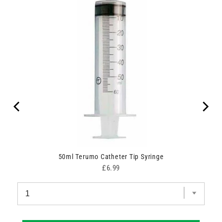
50ml Terumo Catheter Tip Syringe
Price
£6.99