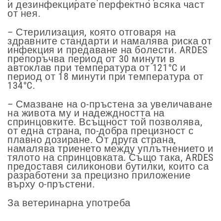
и дезинфекцирате перфектно всяка част
от нея.
– Стерилизация, която отговаря на
здравните стандарти и намалява риска от
инфекция и предаване на болести. ARDES
препоръчва период от 30 минути в
автоклав при температура от 121°C и
период от 18 минути при температура от
134°C.
– Смазване на о-пръстена за увеличаване
на живота му и надеждността на
спринцовките. Всъщност той позволява,
от една страна, по-добра прецизност с
плавно дозиране. От друга страна,
намалява триенето между уплътнението и
тялото на спринцовката. Също така, ARDES
предоставя силиконови бутилки, които са
разработени за прецизно приложение
върху о-пръстени.
За ветеринарна употреба