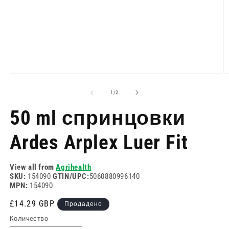
Отворете
О
медия
м
1
2
на
1
/
2
в
в
модален
м
50 ml спринцовки
режим
р
Ardes Arplex Luer Fit
View all from
Agrihealth
SKU:
154090
GTIN/UPC:
5060880996140
MPN:
154090
Редовна
£14.29 GBP
Продадено
цена
Количество