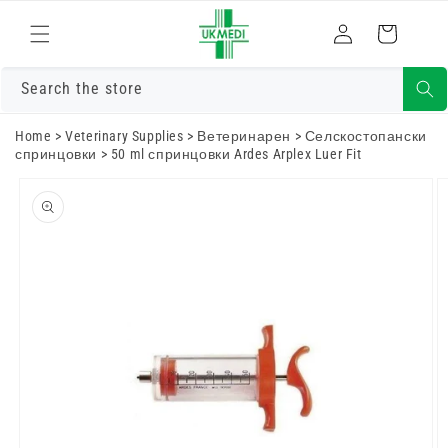
Преминете
към
Влизам
Количка
съдържанието
Search the store
Home
>
Veterinary Supplies
>
Ветеринарен
>
Селскостопански
спринцовки
>
50 ml спринцовки Ardes Arplex Luer Fit
Преминете
към
информацията
за продукта