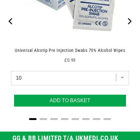
Universal Alcotip Pre Injection Swabs 70% Alcohol Wipes
Price
£0.99
ADD TO BASKET
GG & BB LIMITED T/A UKMEDI.CO.UK