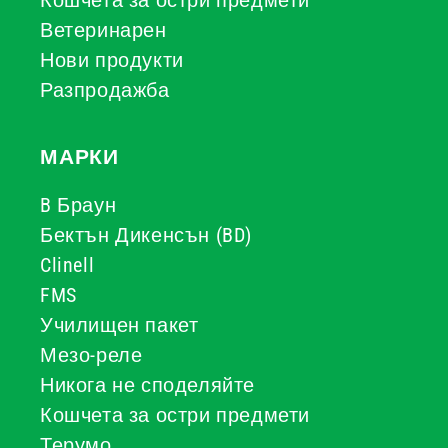
Кошчета за остри предмети
Ветеринарен
Нови продукти
Разпродажба
МАРКИ
B Браун
Бектън Дикенсън (BD)
Clinell
FMS
Училищен пакет
Мезо-реле
Никога не споделяйте
Кошчета за остри предмети
Терумо