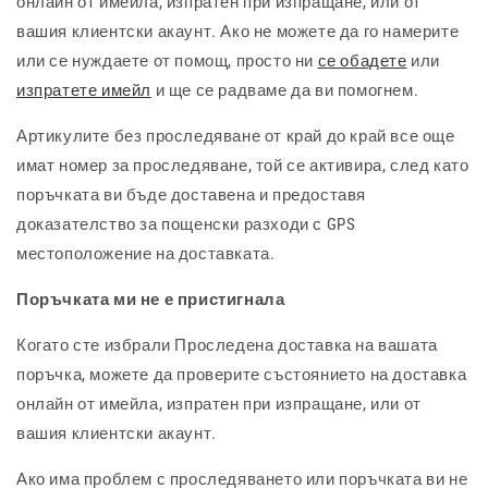
онлайн от имейла, изпратен при изпращане, или от
вашия клиентски акаунт. Ако не можете да го намерите
или се нуждаете от помощ, просто ни
се обадете
или
изпратете имейл
и ще се радваме да ви помогнем.
Артикулите без проследяване от край до край все още
имат номер за проследяване, той се активира, след като
поръчката ви бъде доставена и предоставя
доказателство за пощенски разходи с GPS
местоположение на доставката.
Поръчката ми не е пристигнала
Когато сте избрали Проследена доставка на вашата
поръчка, можете да проверите състоянието на доставка
онлайн от имейла, изпратен при изпращане, или от
вашия клиентски акаунт.
Ако има проблем с проследяването или поръчката ви не