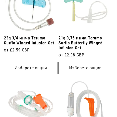
23g 3/4 инча Terumo
21g 0,75 инча Terumo
Surflo Winged Infusion Set
Surflo Butterfly Winged
Infusion Set
Редовна
от £2.59 GBP
Редовна
от £2.98 GBP
цена
цена
Изберете опции
Изберете опции