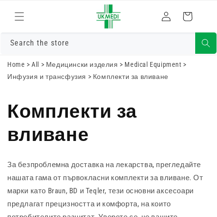
Преминете
към
Влизам
Количка
съдържанието
Search the store
Home
>
All
>
Медицински изделия
>
Medical Equipment
>
Инфузия и трансфузия
>
Комплекти за вливане
Комплекти за
вливане
За безпроблемна доставка на лекарства, прегледайте
нашата гама от първокласни комплекти за вливане. От
марки като Braun, BD и Teqler, тези основни аксесоари
предлагат прецизността и комфорта, на които