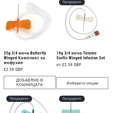
Продадено
25g 3/4 инча Butterfly
19g 3/4 инча Terumo
Winged Комплект за
Surflo Winged Infusion Set
инфузия
Редовна
от £2.59 GBP
Редовна
£2.59 GBP
цена
цена
ДОБАВЯНЕ В
Изберете опции
КОШНИЦАТА
Продадено
Продадено