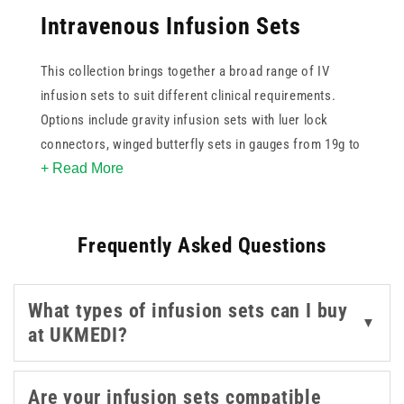
Intravenous Infusion Sets
This collection brings together a broad range of IV
infusion sets to suit different clinical requirements.
Options include gravity infusion sets with luer lock
connectors, winged butterfly sets in gauges from 19g to
+ Read More
27g, sets with integrated precision flow controllers,
chamber filters, and needle-free infusion devices. All
are sterile and single-use, making them suitable for
Frequently Asked Questions
hospital, clinic, and community care settings.
What types of infusion sets can I buy
▼
at UKMEDI?
Are your infusion sets compatible