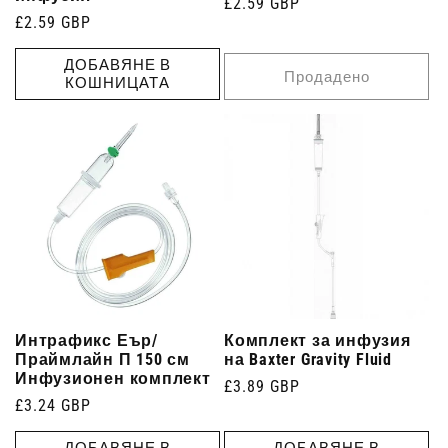
Редовна
£2.59 GBP
Редовна
£2.59 GBP
цена
цена
ДОБАВЯНЕ В
Продадено
КОШНИЦАТА
Интрафикс Еър/
Комплект за инфузия
Праймлайн П 150 см
на Baxter Gravity Fluid
Инфузионен комплект
Редовна
£3.89 GBP
Редовна
£3.24 GBP
цена
цена