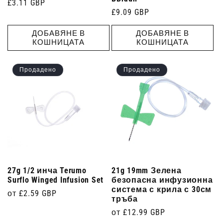
Редовна
£3.11 GBP
Редовна
£9.09 GBP
цена
цена
ДОБАВЯНЕ В
ДОБАВЯНЕ В
КОШНИЦАТА
КОШНИЦАТА
Продадено
Продадено
27g 1/2 инча Terumo
21g 19mm Зелена
Surflo Winged Infusion Set
безопасна инфузионна
система с крила с 30см
Редовна
от £2.59 GBP
тръба
цена
Редовна
от £12.99 GBP