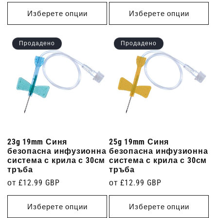
цена
Изберете опции
Изберете опции
Продадено
Продадено
23g 19mm Синя
25g 19mm Синя
безопасна инфузионна
безопасна инфузионна
система с крила с 30см
система с крила с 30см
тръба
тръба
Редовна
от £12.99 GBP
Редовна
от £12.99 GBP
цена
цена
Изберете опции
Изберете опции