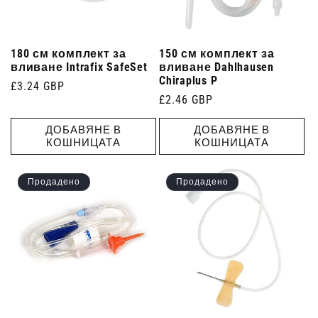
180 см комплект за
150 см комплект за
вливане Intrafix SafeSet
вливане Dahlhausen
Chiraplus P
Редовна
£3.24 GBP
Редовна
£2.46 GBP
цена
цена
ДОБАВЯНЕ В
ДОБАВЯНЕ В
КОШНИЦАТА
КОШНИЦАТА
Продадено
Продадено