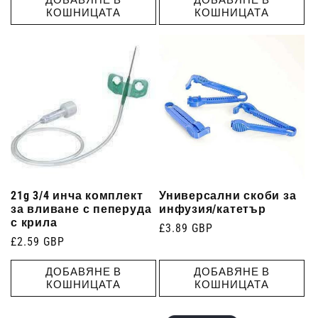
ДОБАВЯНЕ В
ДОБАВЯНЕ В
КОШНИЦАТА
КОШНИЦАТА
21g 3/4 инча комплект
Универсални скоби за
за вливане с пеперуда
инфузия/катетър
с крила
Редовна
£3.89 GBP
Редовна
£2.59 GBP
цена
цена
ДОБАВЯНЕ В
ДОБАВЯНЕ В
КОШНИЦАТА
КОШНИЦАТА