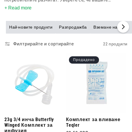
потребителите разчитат. Уверете се, че вашите
пациенти разполагат с правилния комплект за инфузия,
+ Read more
който да поддържа техните инсулинови помпи с нашия
изчерпателен избор.
Най-новите продукти
Разпродажба
Вземане на кръв
Филтрирайте и сортирайте
22 продукти
Продадено
23g 3/4 инча Butterfly
Комплект за вливане
Winged Комплект за
Teqler
инфузия