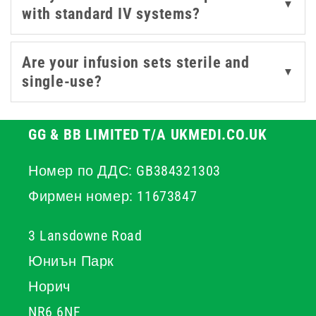
▼
with standard IV systems?
Are your infusion sets sterile and
▼
single-use?
GG & BB LIMITED T/A UKMEDI.CO.UK
Номер по ДДС: GB384321303
Фирмен номер: 11673847
3 Lansdowne Road
Юниън Парк
Норич
NR6 6NF