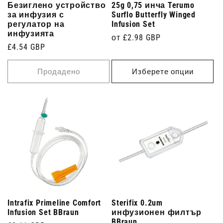
Безиглено устройство
25g 0,75 инча Terumo
за инфузия с
Surflo Butterfly Winged
регулатор на
Infusion Set
инфузията
Редовна
от £2.98 GBP
Редовна
£4.54 GBP
цена
цена
Продадено
Изберете опции
Intrafix Primeline Comfort
Sterifix 0.2um
Infusion Set BBraun
инфузионен филтър
BBraun