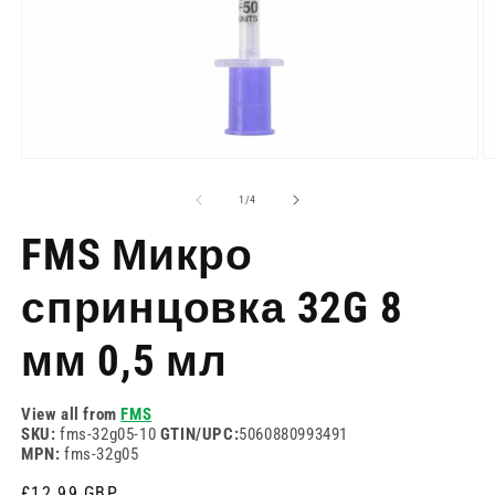
Отворете
О
медия
м
1
2
на
1
/
4
в
в
модален
м
FMS Микро
режим
р
спринцовка 32G 8
мм 0,5 мл
View all from
FMS
SKU:
fms-32g05-10
GTIN/UPC:
5060880993491
MPN:
fms-32g05
Редовна
£12.99 GBP