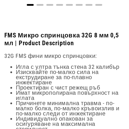
FMS Микро спринцовка 32G 8 мм 0,5
мл | Product Description
32G FMS фини микро спринцовки:
Игла с ултра тънка стена 32 калибър
Изисквайте по-малко сила на
екструдиране за по-плавно
инжектиране
Проектиран с чист режещ ръб
Имат микрополирана повърхност на
иглата
Причинете минимална травма - по-
малко болка, по-малко кръвоизлив и
по-малко следи от инжектиране
Индивидуално опакован за
осигуряване на максимална