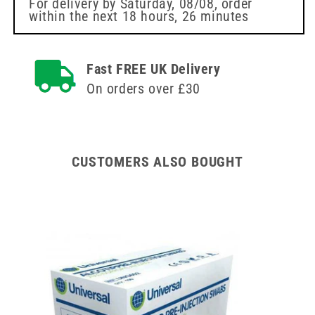
8
мм
For delivery by
Saturday, 08/08
, order
within the next
18 hours, 26 minutes
мм
0,5
0,5
мл
мл
Fast FREE UK Delivery
On orders over £30
CUSTOMERS ALSO BOUGHT