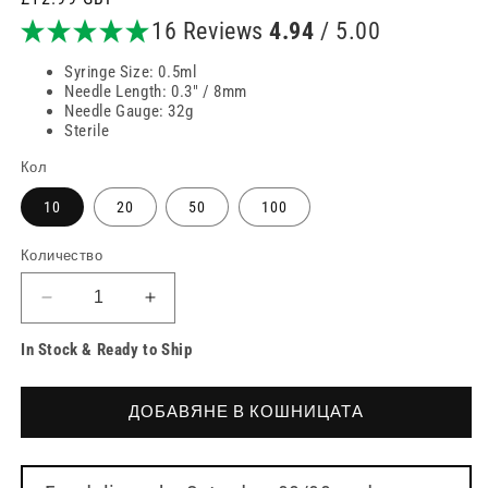
цена
16 Reviews
4.94
/ 5.00
Syringe Size: 0.5ml
Needle Length: 0.3" / 8mm
Needle Gauge: 32g
Sterile
Кол
10
20
50
100
Количество
Намаляване
Увеличете
на
количеството
In Stock & Ready to Ship
количеството
за
за
FMS
FMS
Микро
ДОБАВЯНЕ В КОШНИЦАТА
Микро
спринцовка
спринцовка
32G
32G
8