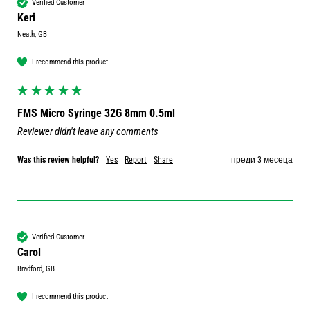
Verified Customer
Keri
Neath, GB
I recommend this product
FMS Micro Syringe 32G 8mm 0.5ml
Reviewer didn't leave any comments
Was this review helpful?
Yes
Report
Share
преди 3 месеца
Verified Customer
Carol
Bradford, GB
I recommend this product