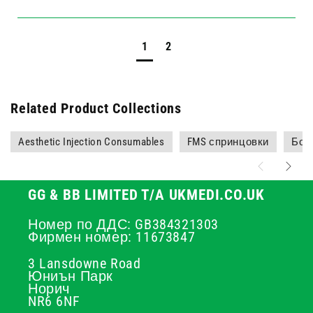
1
2
Related Product Collections
Aesthetic Injection Consumables
FMS спринцовки
Бот
GG & BB LIMITED T/A UKMEDI.CO.UK
Номер по ДДС: GB384321303
Фирмен номер: 11673847
3 Lansdowne Road
Юниън Парк
Норич
NR6 6NF