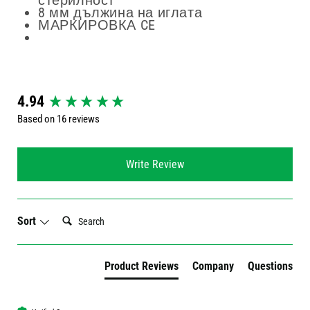
стерилност
8 мм дължина на иглата
МАРКИРОВКА CE
New content loaded
4.94
Based on 16 reviews
Write Review
Search:
Sort
Product Reviews
Company
Questions