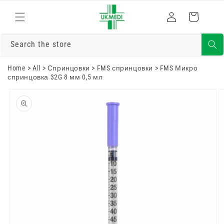
Преминете
към
Влизам
Количка
съдържанието
Search the store
Home
>
All
>
Спринцовки
>
FMS спринцовки
>
FMS Микро
спринцовка 32G 8 мм 0,5 мл
Преминете
към
информацията
за продукта