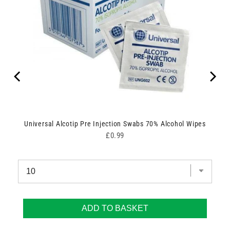
nd
Universal Alcotip Pre Injection Swabs 70% Alcohol Wipes
Price
£0.99
ADD TO BASKET