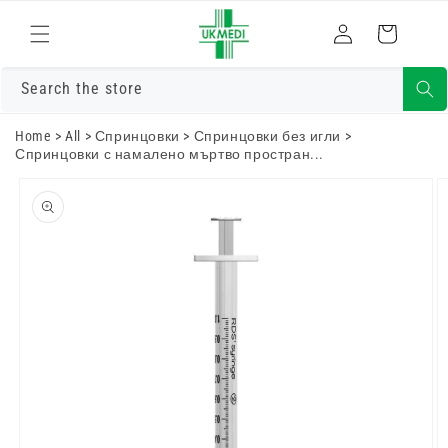
Преминете
към
Влизам
Количка
съдържанието
Search the store
Home
>
All
>
Спринцовки
>
Спринцовки без игли
>
Спринцовки с намалено мъртво простран...
Преминете
към
информацията
за продукта