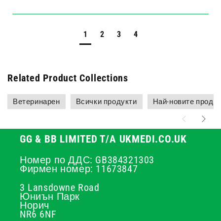
1
2
3
4
Related Product Collections
Ветеринарен
Всички продукти
Най-новите проду
GG & BB LIMITED T/A UKMEDI.CO.UK
Номер по ДДС: GB384321303
Фирмен номер: 11673847
3 Lansdowne Road
Юниън Парк
Норич
NR6 6NF