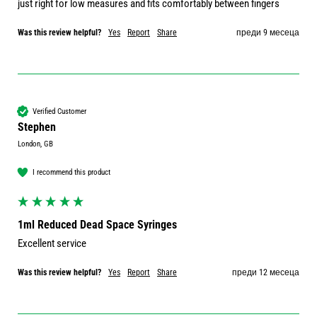
just right for low measures and fits comfortably between fingers
Was this review helpful?
Yes
Report
Share
преди 9 месеца
Verified Customer
Stephen
London, GB
I recommend this product
1ml Reduced Dead Space Syringes
Excellent service 
Was this review helpful?
Yes
Report
Share
преди 12 месеца