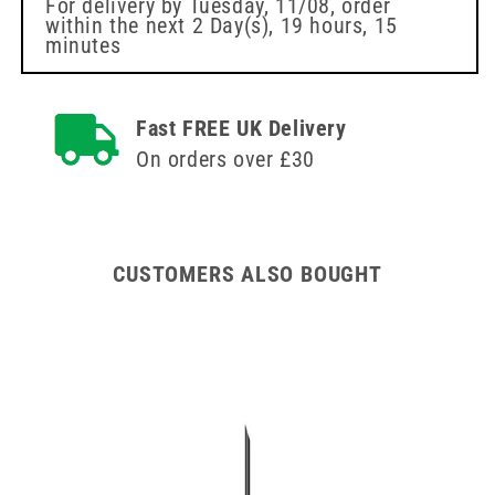
пространство
от
For delivery by
Tuesday, 11/08
, order
within the next
2 Day(s),
19 hours, 15
от
1
minutes
1
ml
ml
Fast FREE UK Delivery
On orders over £30
CUSTOMERS ALSO BOUGHT