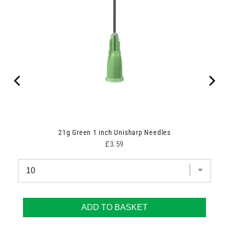
21g Green 1 inch Unisharp Needles
Price
£3.59
ADD TO BASKET