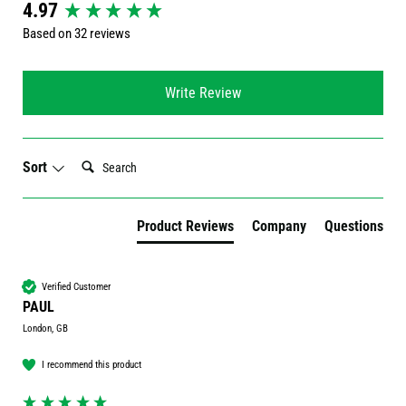
New content loaded
4.97
Based on 32 reviews
Write Review
Search:
Sort
Product Reviews
Company
Questions
Verified Customer
PAUL
London, GB
I recommend this product