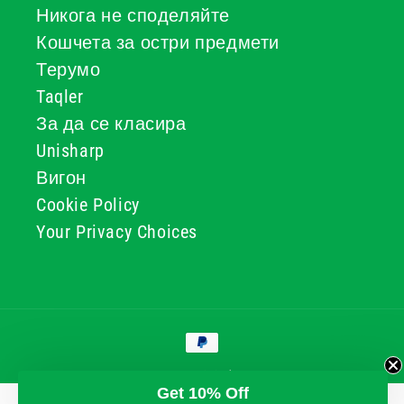
Никога не споделяйте
Кошчета за остри предмети
Терумо
Taqler
За да се класира
Unisharp
Вигон
Cookie Policy
Your Privacy Choices
Начини
за
плащане
© 2026, GG & BB Limited t/a UKMEDI
Get 10% Off