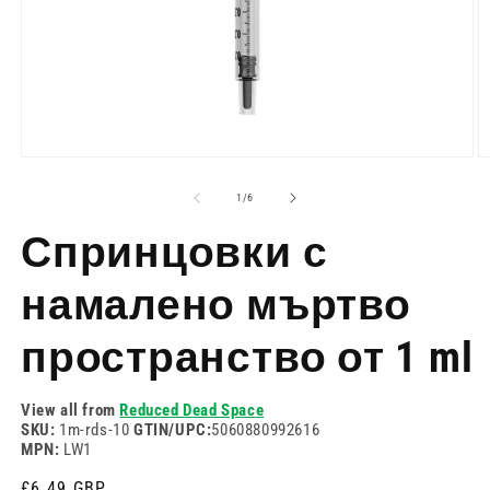
Отворете
О
медия
м
1
2
на
1
/
6
в
в
модален
м
Спринцовки с
режим
р
намалено мъртво
пространство от 1 ml
View all from
Reduced Dead Space
SKU:
1m-rds-10
GTIN/UPC:
5060880992616
MPN:
LW1
Редовна
£6.49 GBP