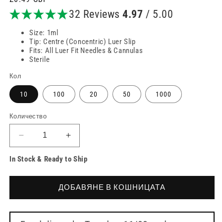
цена
32 Reviews
4.97
/ 5.00
Size: 1ml
Tip: Centre (Concentric) Luer Slip
Fits: All Luer Fit Needles & Cannulas
Sterile
Кол
10
100
20
50
1000
Количество
Намаляване
Увеличете
на
количеството
In Stock & Ready to Ship
количеството
за
за
Спринцовки
Спринцовки
с
ДОБАВЯНЕ В КОШНИЦАТА
с
намалено
намалено
мъртво
мъртво
пространство