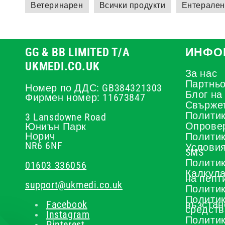
Ветеринарен
Всички продукти
Ентерале
GG & BB LIMITED T/A
ИНФО
UKMEDI.CO.UK
За нас
Партньо
Номер по ДДС: GB384321303
Блог на
Фирмен номер: 11673847
Свържет
Политик
3 Lansdowne Road
Опрове
Юниън Парк
Норич
Политик
NR6 6NF
Условия
SMS
Политик
01603 336056
Калкула
на пепт
support@ukmedi.co.uk
Политик
Политик
Facebook
възстан
средств
Instagram
Политик
Pinterest