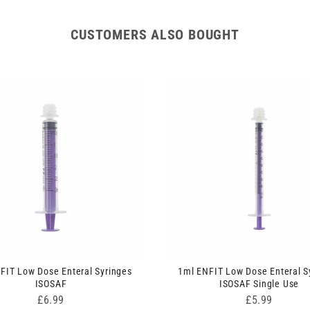
CUSTOMERS ALSO BOUGHT
FIT Low Dose Enteral Syringes
1ml ENFIT Low Dose Enteral S
ISOSAF
ISOSAF Single Use
Price
Price
£6.99
£5.99