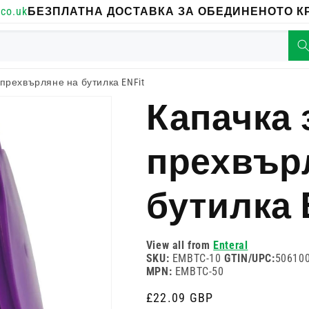
co.uk
БЕЗПЛАТНА ДОСТАВКА ЗА ОБЕДИНЕНОТО КР
 прехвърляне на бутилка ENFit
Капачка 
прехвър
бутилка E
View all from
Enteral
SKU:
EMBTC-10
GTIN/UPC:
50610
MPN:
EMBTC-50
Редовна
£22.09 GBP