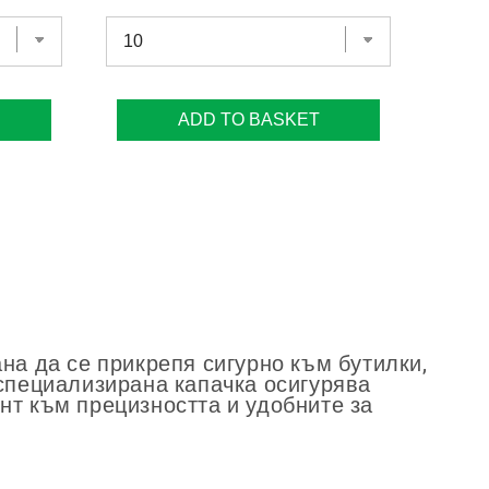
ADD TO BASKET
на да се прикрепя сигурно към бутилки,
 специализирана капачка осигурява
нт към прецизността и удобните за