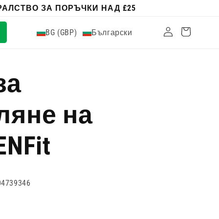
АЛСТВО ЗА ПОРЪЧКИ НАД £25
Влизам
Количка
BG (GBP)
Български
за
ляне на
NFit
04739346