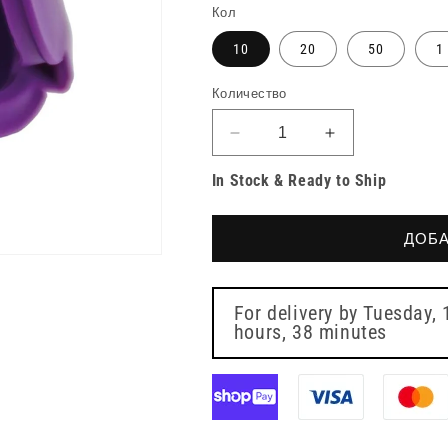
цена
Кол
10
20
50
1
Количество
Намаляване
Увеличете
на
количеството
In Stock & Ready to Ship
количеството
за
за
Капачка
Капачка
за
ДОБА
за
прехвърляне
прехвърляне
на
на
бутилка
бутилка
ENFit
For delivery by
Tuesday, 
ENFit
hours, 38 minutes