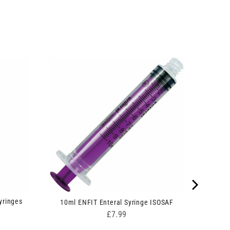
yringes
10ml ENFIT Enteral Syringe ISOSAF
Price
£7.99