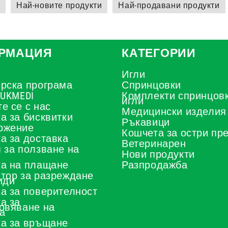
н
Най-новите продукти
Най-продавани продукти
РМАЦИЯ
КАТЕГОРИИ
Игли
рска програма
Спринцовки
 UKMEDI
Комплекти спринцовк
игли
е се с нас
Медицински изделия
а за бисквитки
Ръкавици
ржение
Кошчета за остри пр
а за доставка
Ветеринарен
 за ползване на
Нови продукти
а на плащане
Разпродажба
тор за разреждане
иди
а за поверителност
а за
овяване на
а
а за връщане