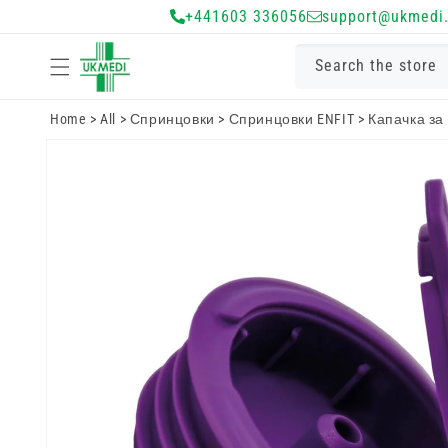
Преминете
+441603 336056
support@ukmedi.
към
съдържанието
Search the store
Home
>
All
>
Спринцовки
>
Спринцовки ENFIT
>
Капачка за
Преминете
към
информацията
за продукта