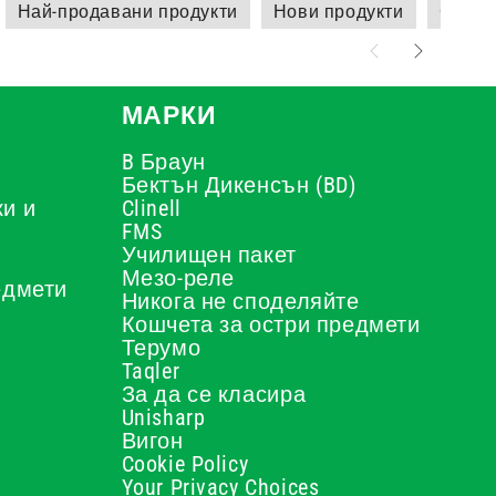
Най-продавани продукти
Нови продукти
Сприн
МАРКИ
B Браун
Бектън Дикенсън (BD)
и и
Clinell
FMS
Училищен пакет
Мезо-реле
едмети
Никога не споделяйте
Кошчета за остри предмети
Терумо
Taqler
За да се класира
Unisharp
Вигон
Cookie Policy
Your Privacy Choices