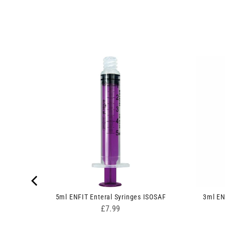
 Single-
5ml ENFIT Enteral Syringes ISOSAF
3ml EN
Price
£7.99