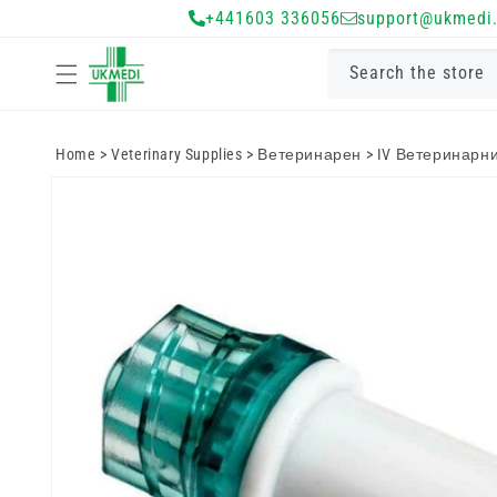
Преминете
+441603 336056
support@ukmedi.
към
съдържанието
Search the store
Home
>
Veterinary Supplies
>
Ветеринарен
>
IV Ветеринарни
Преминете
към
информацията
за продукта