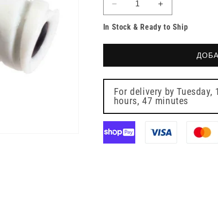
Намаляване
Увеличете
на
количеството
In Stock & Ready to Ship
количеството
за
за
Безиглена
Безиглена
клапа
ДОБА
клапа
Bionector
Bionector
For delivery by
Tuesday, 
hours, 47 minutes