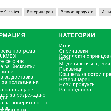
ry Supplies
Ветеринарен
Всички продукти
Игли
РМАЦИЯ
КАТЕГОРИИ
Игли
рска програма
Спринцовки
 UKMEDI
Комплекти спринцовк
игли
е се с нас
Медицински изделия
а за бисквитки
Ръкавици
ржение
Кошчета за остри пр
а за доставка
Ветеринарен
 за ползване на
Нови продукти
а на плащане
Разпродажба
тор за разреждане
иди
а за поверителност
а за
овяване на