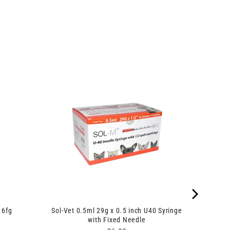
 6fg
Sol-Vet 0.5ml 29g x 0.5 inch U40 Syringe
with Fixed Needle