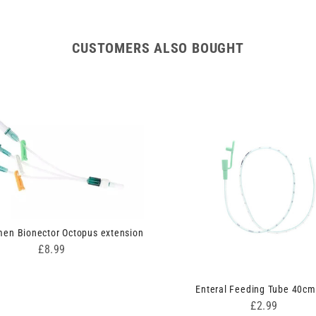
CUSTOMERS ALSO BOUGHT
umen Bionector Octopus extension
Price
£8.99
Enteral Feeding Tube 40cm
Price
£2.99