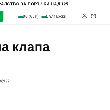
АЛСТВО ЗА ПОРЪЧКИ НАД £25
Влизам
Количка
BG (GBP)
Български
а клапа
96997