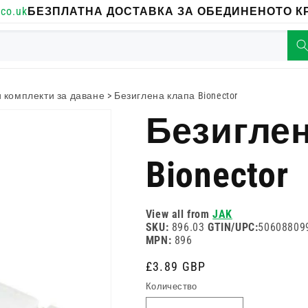
co.uk
БЕЗПЛАТНА ДОСТАВКА ЗА ОБЕДИНЕНОТО КР
 комплекти за даване
>
Безиглена клапа Bionector
Безиглен
Bionector
View all from
JAK
SKU:
896.03
GTIN/UPC:
50608809
MPN:
896
Редовна
£3.89 GBP
цена
Количество