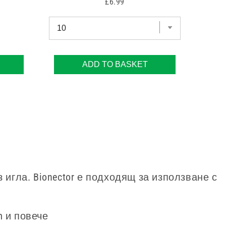
Price
£6.99
ADD TO BASKET
з игла. Bionector е подходящ за използване с
m и повече