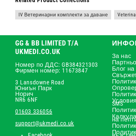
Related Product Collections
IV Ветеринарни комплекти за даване
Veterina
GG & BB LIMITED T/A
ИНФО
UKMEDI.CO.UK
За нас
Партньо
Номер по ДДС: GB384321303
Блог на
Фирмен номер: 11673847
Свържет
Политик
3 Lansdowne Road
Опрове
Юниън Парк
Норич
Политик
NR6 6NF
Условия
SMS
Политик
01603 336056
Калкула
на пепт
support@ukmedi.co.uk
Политик
Политик
Facebook
възстан