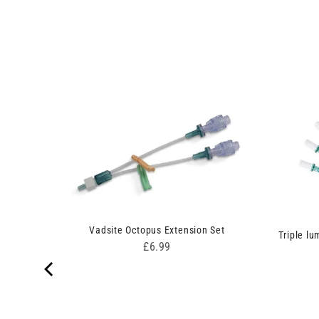
n Set
Vadsite Octopus Extension Set
Triple l
Price
£6.99