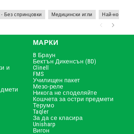
 - Без спринцовки
Медицински игли
Най-новите п
МАРКИ
B Браун
Бектън Дикенсън (BD)
и и
Clinell
FMS
Училищен пакет
Мезо-реле
едмети
Никога не споделяйте
Кошчета за остри предмети
Терумо
Taqler
За да се класира
Unisharp
Вигон