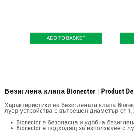
ADD TO BASKET
Безиглена клапа Bionector | Product Des
Характеристики на безиглената клапа Bionect
луер устройства с вътрешен диаметър от 1,
Bionector е безопасна и удобна безиглен
Bionector е подходящ за използване с л