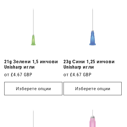
21g Зелени 1,5 инчови
23g Сини 1,25 инчови
Unisharp игли
Unisharp игли
Редовна
от £4.67 GBP
Редовна
от £4.67 GBP
цена
цена
Изберете опции
Изберете опции