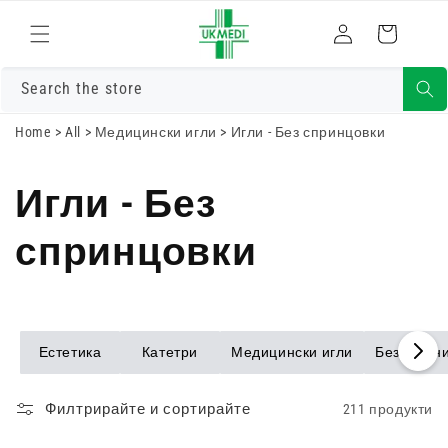
Преминете
към
Влизам
Количка
съдържанието
Search the store
Home
>
All
>
Медицински игли
>
Игли - Без спринцовки
Игли - Без
спринцовки
Естетика
Катетри
Медицински игли
Безопасни
Филтрирайте и сортирайте
211 продукти