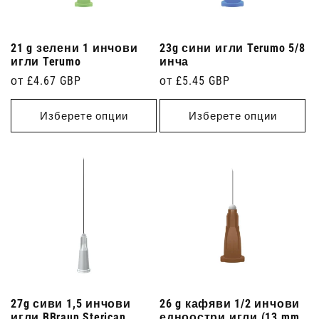
21 g зелени 1 инчови
23g сини игли Terumo 5/8
игли Terumo
инча
Редовна
от £4.67 GBP
Редовна
от £5.45 GBP
цена
цена
Изберете опции
Изберете опции
27g сиви 1,5 инчови
26 g кафяви 1/2 инчови
игли BBraun Sterican.
едноостри игли (13 mm