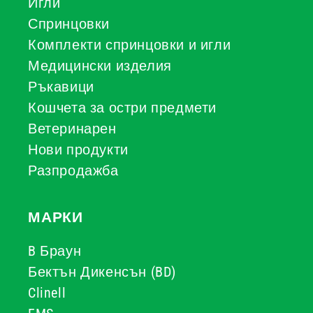
Игли
Спринцовки
Комплекти спринцовки и игли
Медицински изделия
Ръкавици
Кошчета за остри предмети
Ветеринарен
Нови продукти
Разпродажба
МАРКИ
B Браун
Бектън Дикенсън (BD)
Clinell