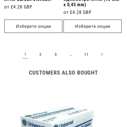
x 0,45 mm)
Редовна
от £4.28 GBP
Редовна
от £4.28 GBP
цена
цена
Изберете опции
Изберете опции
1
…
2
3
11
CUSTOMERS ALSO BOUGHT