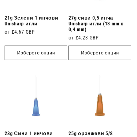
21g Зелени 1 инчови
27g сиви 0,5 инча
Unisharp игли
Unisharp игли (13 mm x
0,4 mm)
Редовна
от £4.67 GBP
Редовна
от £4.28 GBP
цена
цена
Изберете опции
Изберете опции
23g Сини 1 инчови
25g оранжеви 5/8