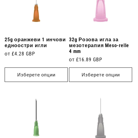
25g оранжеви 1 инчови
32g Розова игла за
едноостри игли
мезотерапия Meso-relle
4 mm
Редовна
от £4.28 GBP
Редовна
от £16.89 GBP
цена
цена
Изберете опции
Изберете опции