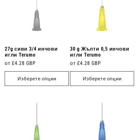
27g сиви 3/4 инчови
30 g Жълти 0,5 инчови
игли Terumo
игли Terumo
Редовна
от £4.28 GBP
Редовна
от £4.28 GBP
цена
цена
Изберете опции
Изберете опции