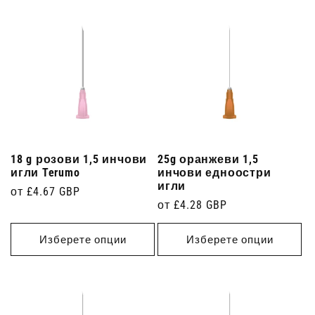
18 g розови 1,5 инчови
25g оранжеви 1,5
игли Terumo
инчови едноостри
игли
Редовна
от £4.67 GBP
Редовна
от £4.28 GBP
цена
цена
Изберете опции
Изберете опции