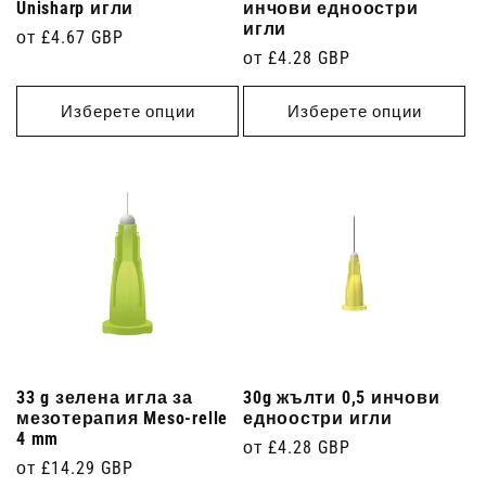
Unisharp игли
инчови едноостри
игли
Редовна
от £4.67 GBP
Редовна
от £4.28 GBP
цена
цена
Изберете опции
Изберете опции
33 g зелена игла за
30g жълти 0,5 инчови
мезотерапия Meso-relle
едноостри игли
4 mm
Редовна
от £4.28 GBP
Редовна
от £14.29 GBP
цена