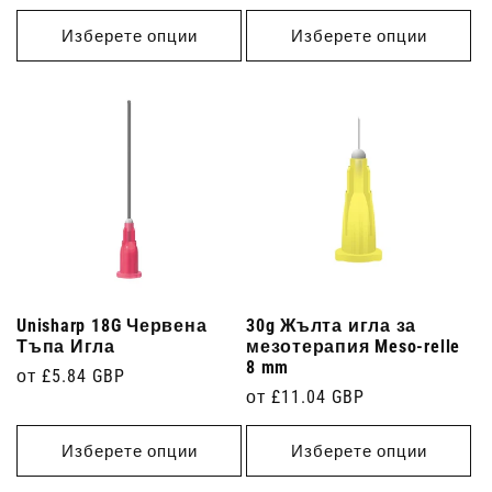
цена
Изберете опции
Изберете опции
Unisharp 18G Червена
30g Жълта игла за
Тъпа Игла
мезотерапия Meso-relle
8 mm
Редовна
от £5.84 GBP
Редовна
от £11.04 GBP
цена
цена
Изберете опции
Изберете опции