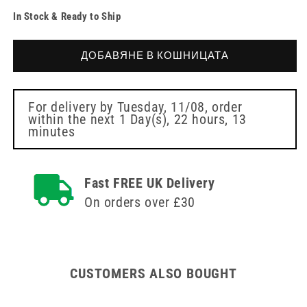
на
количеството
In Stock & Ready to Ship
количеството
за
за
90cm
90cm
2
ДОБАВЯНЕ В КОШНИЦАТА
2
Litre
Litre
NRV
NRV
Sterile
Sterile
Secretion
For delivery by
Tuesday, 11/08
, order
within the next
1 Day(s),
22 hours, 13
Secretion
Bag
minutes
Bag
Fast FREE UK Delivery
On orders over £30
CUSTOMERS ALSO BOUGHT