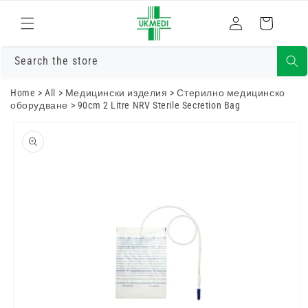
Преминете
към
Влизам
Количка
съдържанието
Search the store
Home
>
All
>
Медицински изделия
>
Стерилно медицинско
оборудване
>
90cm 2 Litre NRV Sterile Secretion Bag
Преминете
към
информацията
за продукта