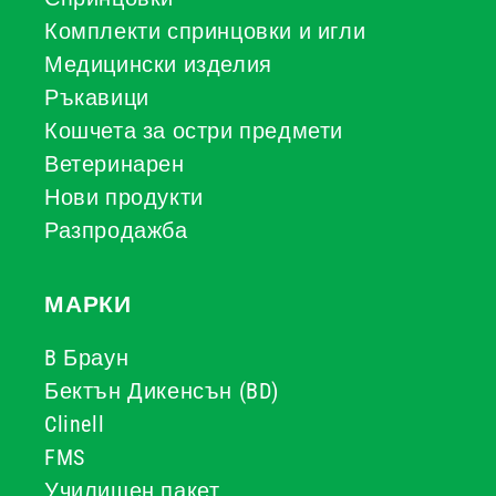
Комплекти спринцовки и игли
Медицински изделия
Ръкавици
Кошчета за остри предмети
Ветеринарен
Нови продукти
Разпродажба
МАРКИ
B Браун
Бектън Дикенсън (BD)
Clinell
FMS
Училищен пакет