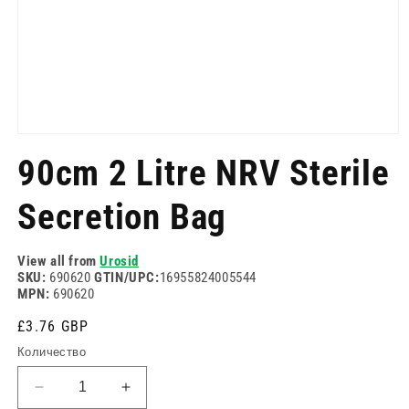
Отворете
медия
90cm 2 Litre NRV Sterile
1
в
модален
Secretion Bag
режим
View all from
Urosid
SKU:
690620
GTIN/UPC:
16955824005544
MPN:
690620
Редовна
£3.76 GBP
цена
Количество
Намаляване
Увеличете