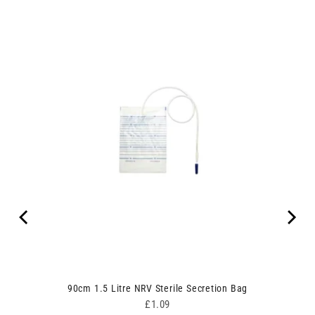
100
90cm 1.5 Litre NRV Sterile Secretion Bag
Price
£1.09