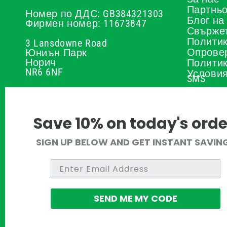
Партньо
Номер по ДДС: GB384321303
Блог на
Фирмен номер: 11673847
Свържет
Политик
3 Lansdowne Road
Опрове
Юниън Парк
Норич
Политик
NR6 6NF
Условия
SMS
Политик
01603 336056
Калкула
на пепт
support@ukmedi.co.uk
Политик
Save 10% on today's orde
Политик
Facebook
възстан
средств
Instagram
SIGN UP BELOW AND GET INSTANT SAVIN
Политик
Pinterest
Отзиви
Twitter
Правила
SEND ME MY CODE