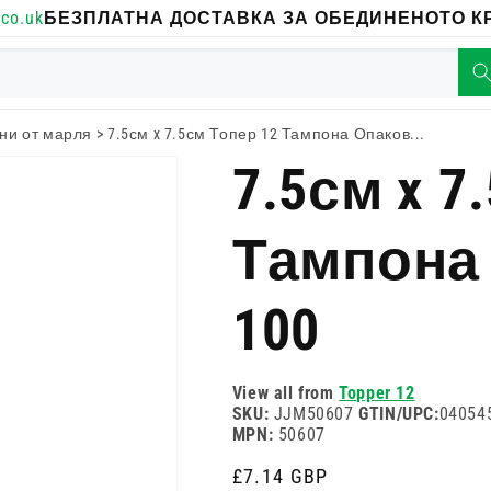
co.uk
БЕЗПЛАТНА ДОСТАВКА ЗА ОБЕДИНЕНОТО КР
ни от марля
>
7.5см x 7.5см Топер 12 Тампона Опаков...
7.5см x 7
Тампона 
100
View all from
Topper 12
SKU:
JJM50607
GTIN/UPC:
04054
MPN:
50607
Редовна
£7.14 GBP