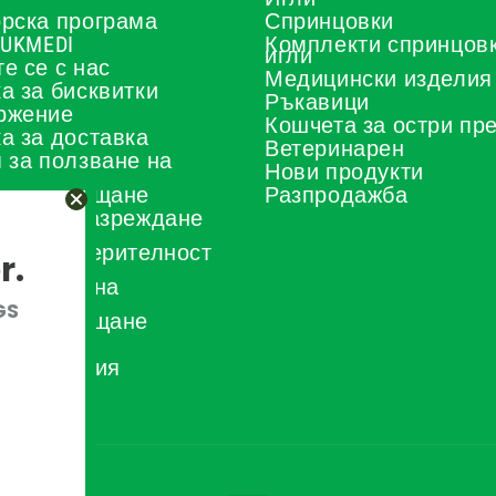
рска програма
Спринцовки
 UKMEDI
Комплекти спринцовк
игли
е се с нас
Медицински изделия
а за бисквитки
Ръкавици
ржение
Кошчета за остри пр
а за доставка
Ветеринарен
 за ползване на
Нови продукти
а на плащане
Разпродажба
тор за разреждане
иди
а за поверителност
r.
а за
овяване на
а
GS
а за връщане
 и условия