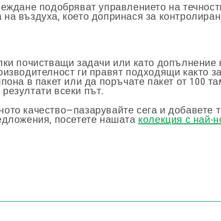
веждане подобряват управлението на течности
на въздуха, което допринася за контролирани
лки почистващи задачи или като допълнение
изводителност ги правят подходящи както за
пона в пакет или да поръчате пакет от 100 та
резултати всеки път.
то качество—пазарувайте сега и добавете те
едложения, посетете нашата
колекция с най-н