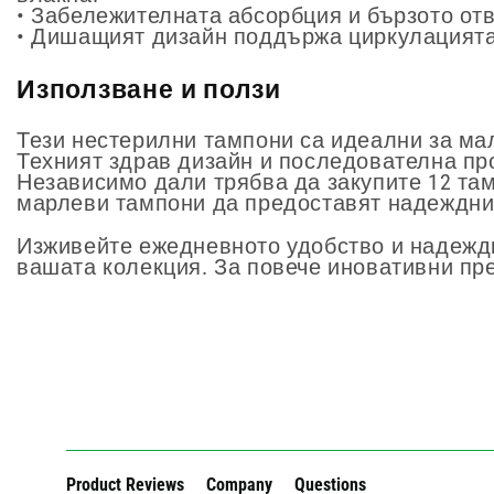
• Забележителната абсорбция и бързото от
• Дишащият дизайн поддържа циркулацията 
Използване и ползи
Тези нестерилни тампони са идеални за ма
Техният здрав дизайн и последователна про
Независимо дали трябва да закупите 12 там
марлеви тампони да предоставят надеждни 
Изживейте ежедневното удобство и надеждно
вашата колекция. За повече иновативни пр
New content loaded
Product Reviews
Company
Questions