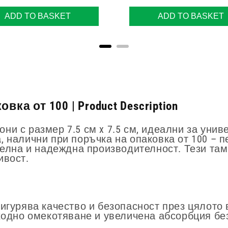
ADD TO BASKET
ADD TO BASKET
ка от 100 | Product Description
и с размер 7.5 см x 7.5 см, идеални за уни
 налични при поръчка на опаковка от 100 – п
телна и надеждна производителност. Тези та
ивост.
игурява качество и безопасност през цялото 
зходно омекотяване и увеличена абсорбция б