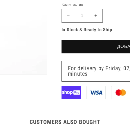
цена
Количество
Намаляване
Увеличете
на
количеството
In Stock & Ready to Ship
количеството
за
за
7.5см
7.5см
x
ДОБА
x
7.5см
7.5см
Топер
Топер
12
12
Тампона
For delivery by
Friday, 0
Тампона
minutes
Опаковка
Опаковка
от
от
100
100
CUSTOMERS ALSO BOUGHT