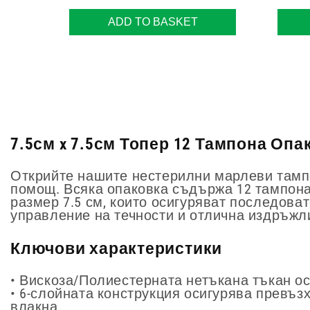
ADD TO BASKET
7.5см x 7.5см Топер 12 Тампона Опаков
Открийте нашите нестерилни марлеви тампон
помощ. Всяка опаковка съдържа 12 тампона,
размер 7.5 см, които осигуряват последова
управление на течности и отлична издръжл
Ключови характеристики
• Вискоза/Полиестерната нетъкана тъкан ос
• 6-слойната конструкция осигурява превъ
влакна.