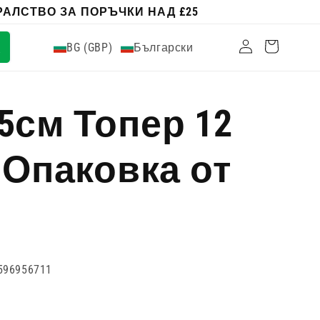
АЛСТВО ЗА ПОРЪЧКИ НАД £25
Влизам
Количка
BG (GBP)
Български
.5см Топер 12
Опаковка от
596956711