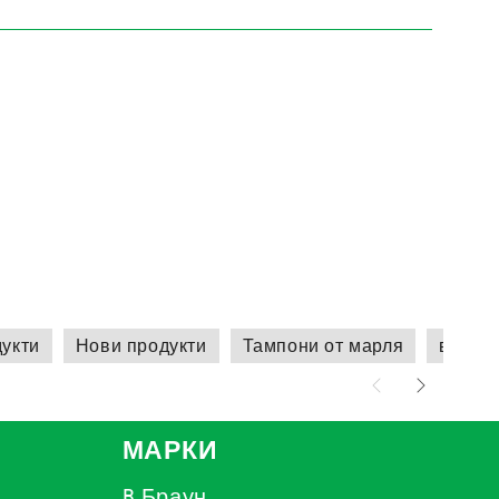
укти
Нови продукти
Тампони от марля
всичко
МАРКИ
B Браун