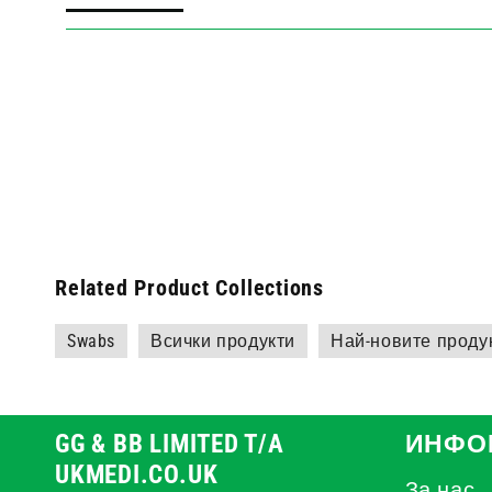
Related Product Collections
Swabs
Всички продукти
Най-новите проду
GG & BB LIMITED T/A
ИНФО
UKMEDI.CO.UK
За нас