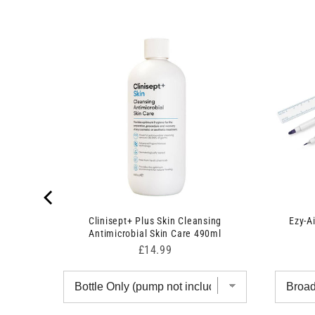
therapy
Clinisept+ Plus Skin Cleansing
Ezy-Ai
Antimicrobial Skin Care 490ml
Price
£14.99