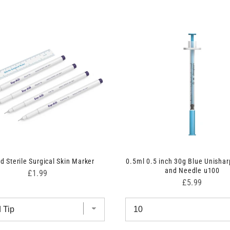
d Sterile Surgical Skin Marker
0.5ml 0.5 inch 30g Blue Unishar
and Needle u100
Price
£1.99
Price
£5.99