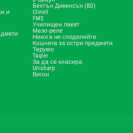
Бектън Дикенсън (BD)
и и
Clinell
FMS
Училищен пакет
Мезо-реле
едмети
Никога не споделяйте
Кошчета за остри предмети
Терумо
Taqler
За да се класира
Unisharp
Вигон