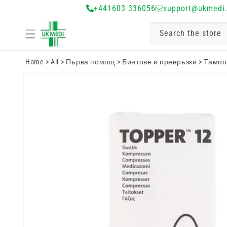
Преминете
+441603 336056
support@ukmedi.
към
съдържанието
Search the store
Home
>
All
>
Първа помощ
>
Бинтове и превръзки
>
Тампо
Преминете
към
информацията
за продукта