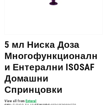
Отворете
медия
5 мл Ниска Доза
1
в
модален
Многофункционалн
режим
и Ентерални ISOSAF
Домашни
Спринцовки
View all from
Enteral