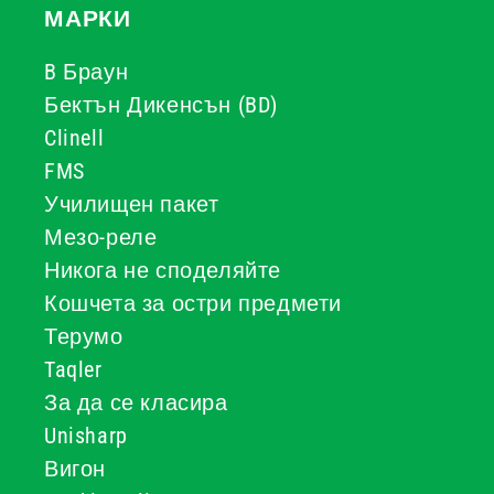
МАРКИ
B Браун
Бектън Дикенсън (BD)
Clinell
FMS
Училищен пакет
Мезо-реле
Никога не споделяйте
Кошчета за остри предмети
Терумо
Taqler
За да се класира
Unisharp
Вигон