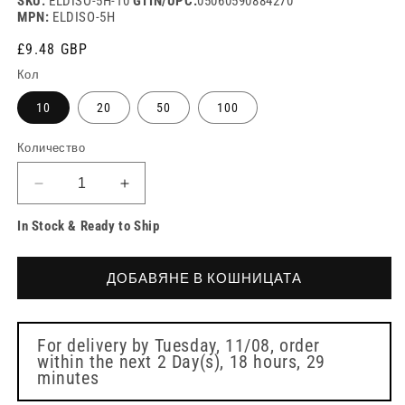
SKU:
ELDISO-5H-10
GTIN/UPC:
05060590884270
MPN:
ELDISO-5H
Редовна
£9.48 GBP
цена
Кол
10
20
50
100
Количество
Намаляване
Увеличете
на
количеството
In Stock & Ready to Ship
количеството
за
за
5
5
мл
ДОБАВЯНЕ В КОШНИЦАТА
мл
Ниска
Ниска
Доза
Доза
Многофункционални
Многофункционални
Ентерални
For delivery by
Tuesday, 11/08
, order
within the next
2 Day(s),
18 hours, 29
Ентерални
ISOSAF
minutes
ISOSAF
Домашни
Домашни
Спринцовки