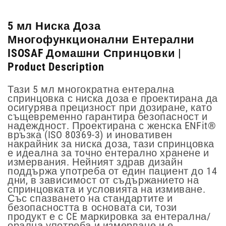
5 мл Ниска Доза
Многофункционални Ентерални
ISOSAF Домашни Спринцовки |
Product Description
Тази 5 мл многократна ентерална
спринцовка с ниска доза е проектирана да
осигурява прецизност при дозиране, като
същевременно гарантира безопасност и
надеждност. Проектирана с женска ENFit®
връзка (ISO 80369-3) и иновативен
накрайник за ниска доза, тази спринцовка
е идеална за точно ентерално хранене и
измервания. Нейният здрав дизайн
поддържа употреба от един пациент до 14
дни, в зависимост от съдържанието на
спринцовката и условията на измиване.
Със спазването на стандартите и
безопасността в основата си, този
продукт е с CE маркировка за ентерална/
орална употреба и измерване и е