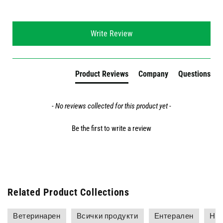
New content loaded
Write Review
Product Reviews
Company
Questions
- No reviews collected for this product yet -
Be the first to write a review
Related Product Collections
Ветеринарен
Всички продукти
Ентерален
Най