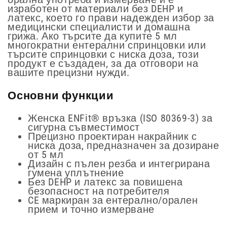
изработен от материали без DEHP и
латекс, което го прави надежден избор за
медицински специалисти и домашна
грижа. Ако търсите да купите 5 мл
многократни ентерални спринцовки или
търсите спринцовки с ниска доза, този
продукт е създаден, за да отговори на
вашите прецизни нужди.
Основни функции
Женска ENFit® връзка (ISO 80369-3) за
сигурна съвместимост
Прецизно проектиран накрайник с
ниска доза, предназначен за дозиране
от 5 мл
Дизайн с пълен резба и интегрирана
гумена уплътнение
Без DEHP и латекс за повишена
безопасност на потребителя
CE маркиран за ентерално/орален
прием и точно измерване