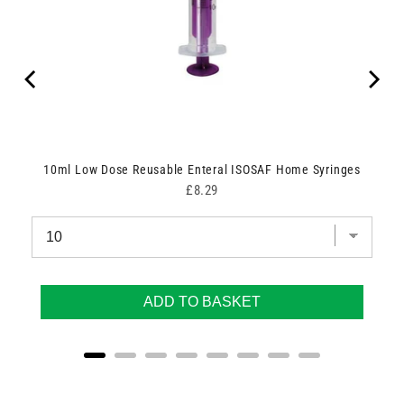
e
10ml Low Dose Reusable Enteral ISOSAF Home Syringes
Price
£8.29
ADD TO BASKET