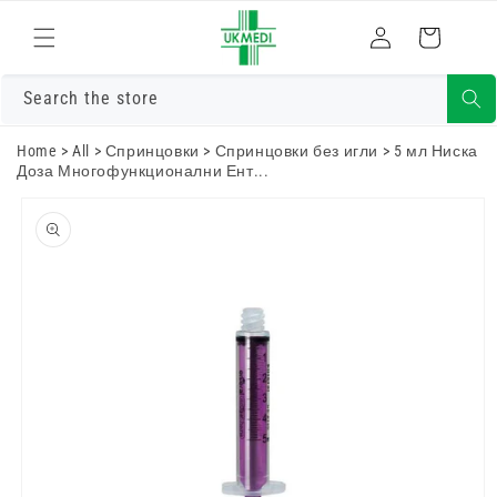
Преминете
към
Влизам
Количка
съдържанието
Search the store
Home
>
All
>
Спринцовки
>
Спринцовки без игли
>
5 мл Ниска
Доза Многофункционални Ент...
Преминете
към
информацията
за продукта