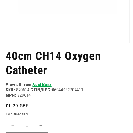
Отворете
медия
40cm CH14 Oxygen
1
в
модален
Catheter
режим
View all from
Asid Bonz
SKU:
820614
GTIN/UPC:
06944932704411
MPN:
820614
Редовна
£1.29 GBP
цена
Количество
Намаляване
Увеличете