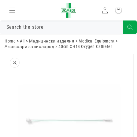
Преминете
към
Влизам
Количка
съдържанието
Search the store
Home
>
All
>
Медицински изделия
>
Medical Equipment
>
Аксесоари за кислород
>
40cm CH14 Oxygen Catheter
Преминете
към
информацията
за продукта