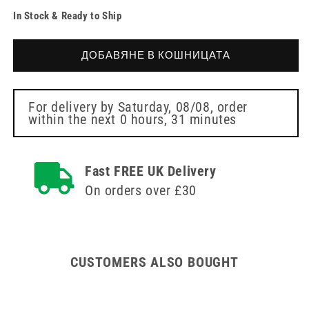
на
количеството
In Stock & Ready to Ship
количеството
за
за
40cm
40cm
CH14
ДОБАВЯНЕ В КОШНИЦАТА
CH14
Oxygen
Oxygen
Catheter
Catheter
For delivery by
Saturday, 08/08
, order
within the next
0 hours, 31 minutes
Fast FREE UK Delivery
On orders over £30
CUSTOMERS ALSO BOUGHT