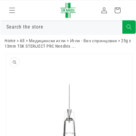
Преминете
към
Влизам
Количка
съдържанието
Search the store
Home
>
All
>
Медицински игли
>
Игли - Без спринцовки
>
25g x
13mm TSK STERiJECT PRC Needles ...
Преминете
към
информацията
за продукта