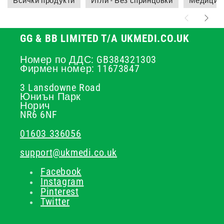
Всички продукти
Игли - Без спринцовки
Медицинс
GG & BB LIMITED T/A UKMEDI.CO.UK
Номер по ДДС: GB384321303
Фирмен номер: 11673847
3 Lansdowne Road
Юниън Парк
Норич
NR6 6NF
01603 336056
support@ukmedi.co.uk
Facebook
Instagram
Pinterest
Twitter