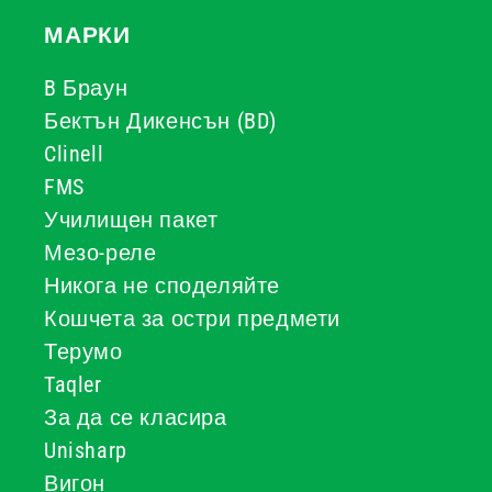
МАРКИ
B Браун
Бектън Дикенсън (BD)
Clinell
FMS
Училищен пакет
Мезо-реле
Никога не споделяйте
Кошчета за остри предмети
Терумо
Taqler
За да се класира
Unisharp
Вигон