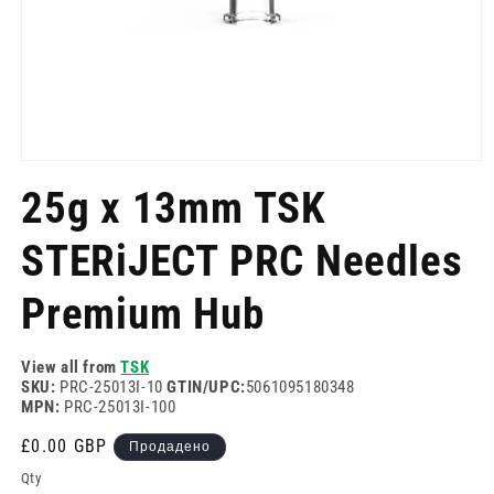
Отворете
медия
25g x 13mm TSK
1
в
модален
STERiJECT PRC Needles
режим
Premium Hub
View all from
TSK
SKU:
PRC-25013I-10
GTIN/UPC:
5061095180348
MPN:
PRC-25013I-100
Редовна
£0.00 GBP
Продадено
цена
Qty