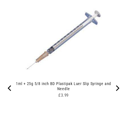
1ml + 25g 5/8 inch BD Plastipak Luer Slip Syringe and
Needle
Price
£3.99
dle