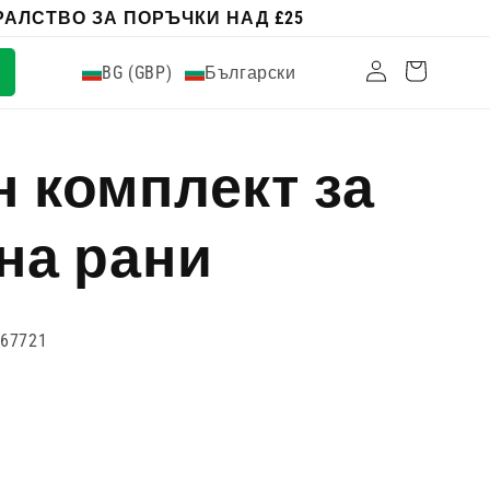
АЛСТВО ЗА ПОРЪЧКИ НАД £25
Влизам
Количка
BG (GBP)
Български
 комплект за
на рани
367721