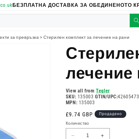
co.uk
БЕЗПЛАТНА ДОСТАВКА ЗА ОБЕДИНЕНОТО КР
екти за превръзка
>
Стерилен комплект за лечение на рани
Стерилен
лечение 
View all from
Teqler
SKU:
135003
GTIN/UPC:
4260547
MPN:
135003
Редовна
£9.74 GBP
Продадено
цена
Количество
Намаляване
Увеличете