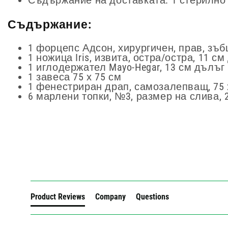
Съдържание на доставката: 1 стерилно 
Съдържание:
1 форцепс Адсон, хирургичен, прав, зъб
1 ножица Iris, извита, остра/остра, 11 см
1 иглодержател Mayo-Hegar, 13 см дълъг
1 завеса 75 х 75 см
1 фенестриран драп, самозалепващ, 75 
6 марлени топки, №3, размер на слива, 
New content loaded
Product Reviews
Company
Questions