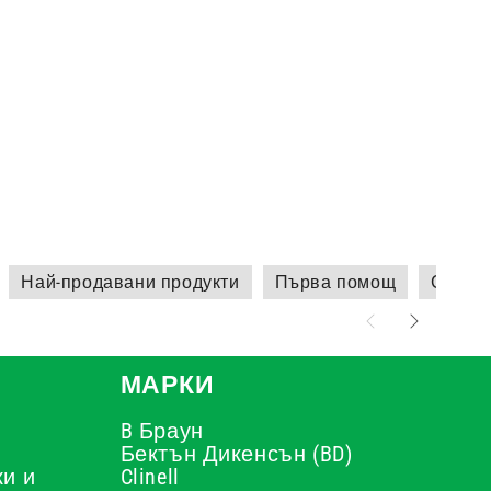
Най-продавани продукти
Първа помощ
Стери
МАРКИ
B Браун
Бектън Дикенсън (BD)
и и
Clinell