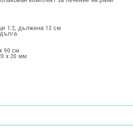
опакован комплект за лечение на рани
ци 1:2, дължина 12 см
 дълга
x 90 см
20 x 20 мм