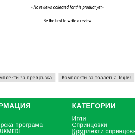
- No reviews collected for this product yet -
Be the first to write a review
мплекти за превръзка
Комплекти за тоалетна Teqler
РМАЦИЯ
КАТЕГОРИИ
Игли
рска програма
Спринцовки
 UKMEDI
Комплекти спринцовк
игли