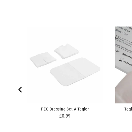
inge and
PEG Dressing Set A Teqler
Teq
Price
£0.99