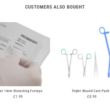
CUSTOMERS ALSO BOUGHT
ler 14cm Dissecting Forceps
Teqler Wound Care Pack
Price
Price
£1.99
£8.99