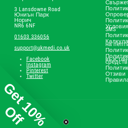
Свържет
Политик
3 Lansdowne Road
Опрове
Юниън Парк
Норич
Политик
NR6 6NF
Условия
SMS
Политик
01603 336056
Калкула
на пепт
support@ukmedi.co.uk
Политик
Политик
Facebook
възстан
средств
Instagram
Политик
Pinterest
Отзиви
Twitter
Правила
Get 10%
Off