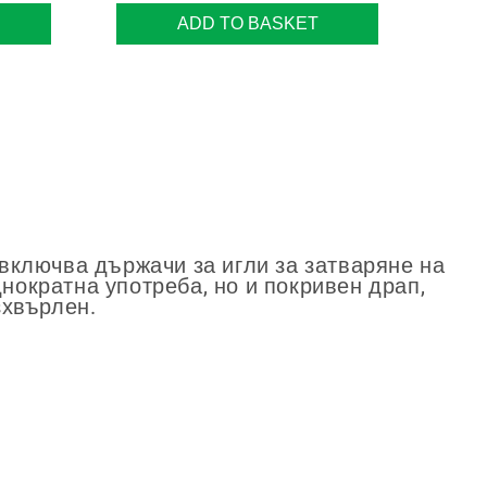
ADD TO BASKET
 включва държачи за игли за затваряне на
нократна употреба, но и покривен драп,
зхвърлен.