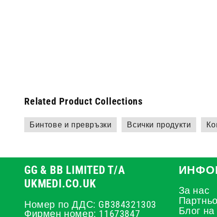
Related Product Collections
Бинтове и превръзки
Всички продукти
Ко
GG & BB LIMITED T/A
ИНФО
UKMEDI.CO.UK
За нас
Партньо
Номер по ДДС: GB384321303
Блог на
Фирмен номер: 11673847