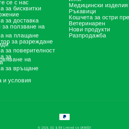
е се с нас
Медицински изделия
а за бисквитки
Ръкавици
ржение
Кошчета за остри пр
а за доставка
Ветеринарен
 за ползване на
Нови продукти
а на плащане
Разпродажба
тор за разреждане
иди
а за поверителност
а за
овяване на
а
а за връщане
 и условия
Начини
за
плащане
© 2026, GG & BB Limited t/a UKMEDI