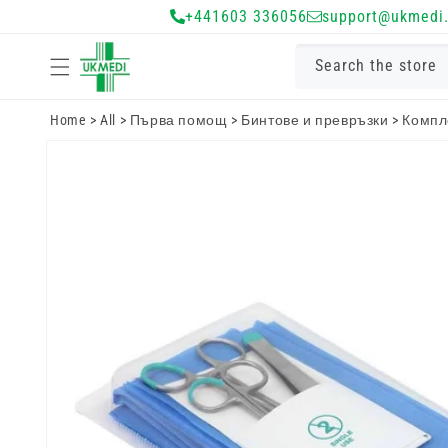
Преминете
+441603 336056
support@ukmedi.
към
съдържанието
Search the store
Home
>
All
>
Първа помощ
>
Бинтове и превръзки
>
Компл
Преминете
към
информацията
за продукта