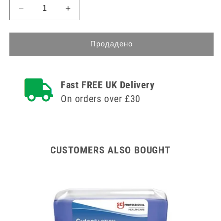
Намаляване
Увеличете
на
количеството
количеството
за
за
Skinman
Продадено
Skinman
Soft
Soft
Protect
Protect
Pump
Fast FREE UK Delivery
Pump
500
500
мл
On orders over £30
мл
CUSTOMERS ALSO BOUGHT