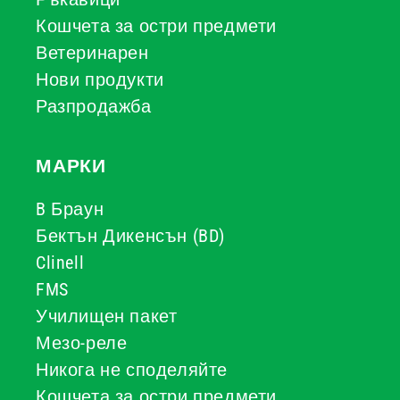
Кошчета за остри предмети
Ветеринарен
Нови продукти
Разпродажба
МАРКИ
B Браун
Бектън Дикенсън (BD)
Clinell
FMS
Училищен пакет
Мезо-реле
Никога не споделяйте
Кошчета за остри предмети