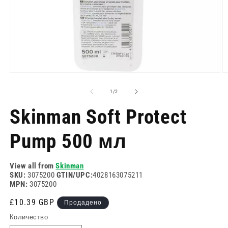
Отворете
О
медия
м
1
2
на
1
/
2
в
в
модален
м
Skinman Soft Protect
режим
р
Pump 500 мл
View all from
Skinman
SKU:
3075200
GTIN/UPC:
4028163075211
MPN:
3075200
Редовна
£10.39 GBP
Продадено
цена
Количество