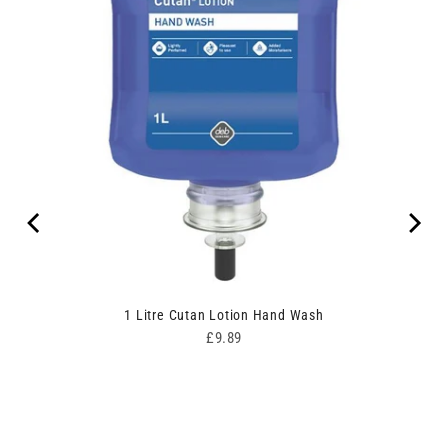
r NaCl
1 Litre Cutan Lotion Hand Wash
tre
Price
£9.89