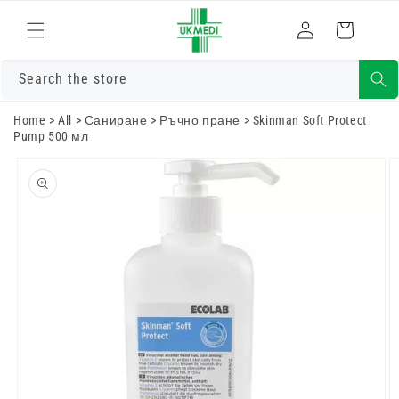
Преминете
към
Влизам
Количка
съдържанието
Search the store
Home
>
All
>
Саниране
>
Ръчно пране
>
Skinman Soft Protect
Pump 500 мл
Преминете
към
информацията
за продукта