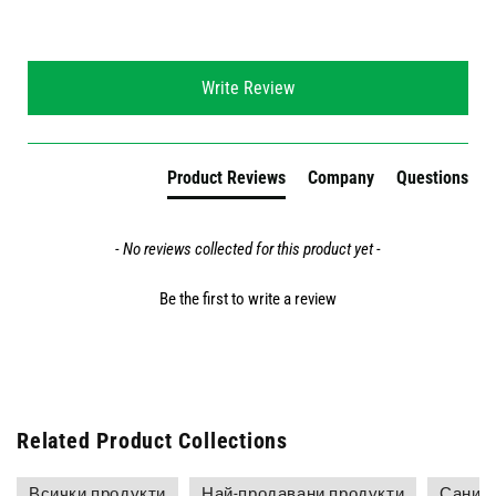
New content loaded
Write Review
Product Reviews
Company
Questions
- No reviews collected for this product yet -
Be the first to write a review
Related Product Collections
Всички продукти
Най-продавани продукти
Санир