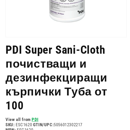
Отворете
медия
PDI Super Sani-Cloth
1
в
модален
почистващи и
режим
дезинфекциращи
кърпички Туба от
100
View all from
PDI
SKU:
ESC1620
GTIN/UPC:
5056012302217
MPN:
ESC1620