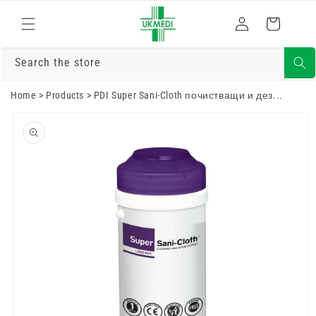
Преминете
към
Влизам
Количка
съдържанието
Search the store
Home
>
Products
>
PDI Super Sani-Cloth почистващи и дез...
Преминете
към
информацията
за продукта