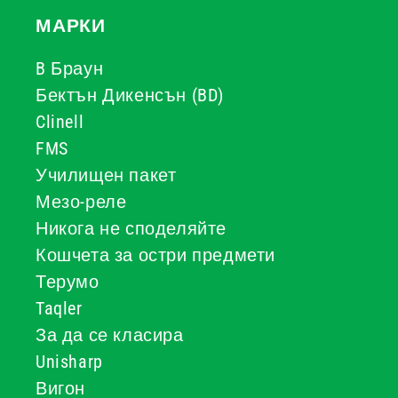
МАРКИ
B Браун
Бектън Дикенсън (BD)
Clinell
FMS
Училищен пакет
Мезо-реле
Никога не споделяйте
Кошчета за остри предмети
Терумо
Taqler
За да се класира
Unisharp
Вигон