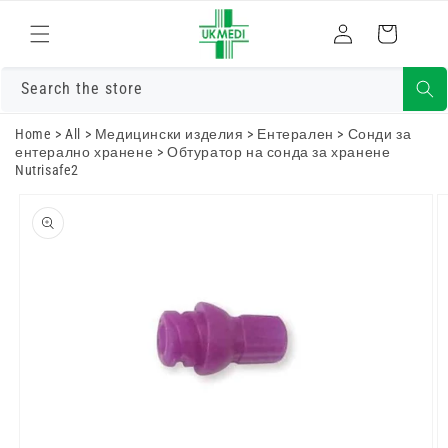
Преминете
към
Влизам
Количка
съдържанието
Search the store
Home
>
All
>
Медицински изделия
>
Ентерален
>
Сонди за
ентерално хранене
>
Обтуратор на сонда за хранене
Nutrisafe2
Преминете
към
информацията
за продукта