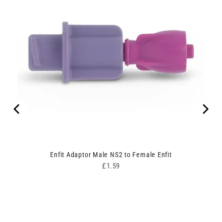
Enfit Adaptor Male NS2 to Female Enfit
Price
£1.59