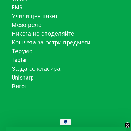
FMS
Училищен пакет
Мезо-реле
Никога не споделяйте
Кошчета за остри предмети
Терумо
Taqler
За да се класира
Unisharp
Вигон
Начини
за
плащане