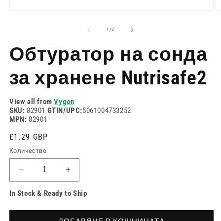
Отворете
О
медия
м
1
2
на
1
/
2
в
в
модален
м
Обтуратор на сонда
режим
р
за хранене Nutrisafe2
View all from
Vygon
SKU:
82901
GTIN/UPC:
5061004733252
MPN:
82901
Редовна
£1.29 GBP
цена
Количество
Намаляване
Увеличете
на
количеството
In Stock & Ready to Ship
количеството
за
за
Обтуратор
Обтуратор
на