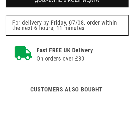
ДОБАВЯНЕ В КОШНИЦАТА
на
сонда
сонда
за
за
хранене
хранене
Nutrisafe2
For delivery by
Friday, 07/08
, order within
the next
6 hours, 11 minutes
Nutrisafe2
Fast FREE UK Delivery
On orders over £30
CUSTOMERS ALSO BOUGHT