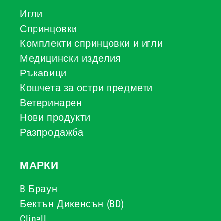
Игли
Спринцовки
Комплекти спринцовки и игли
Медицински изделия
Ръкавици
Кошчета за остри предмети
Ветеринарен
Нови продукти
Разпродажба
МАРКИ
B Браун
Бектън Дикенсън (BD)
Clinell