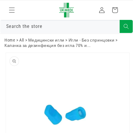
Преминете
към
Влизам
Количка
съдържанието
Search the store
Home
>
All
>
Медицински игли
>
Игли - Без спринцовки
>
Капачка за дезинфекция без игла 70% и...
Преминете
към
информацията
за продукта