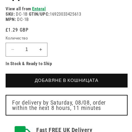
View all from
Enteral
SKU:
DC-1B
GTIN/UPC:
16923033425613
MPN:
DC-1B
Редовна
£1.29 GBP
цена
Количество
Намаляване
Увеличете
на
количеството
In Stock & Ready to Ship
количеството
за
за
Капачка
Капачка
за
ДОБАВЯНЕ В КОШНИЦАТА
за
дезинфекция
дезинфекция
без
без
игла
игла
70%
For delivery by
Saturday, 08/08
, order
within the next
8 hours, 11 minutes
70%
изопропилов
изопропилов
алкохол
алкохол
(IPA)
(IPA)
единична
Fast FREE UK Delivery