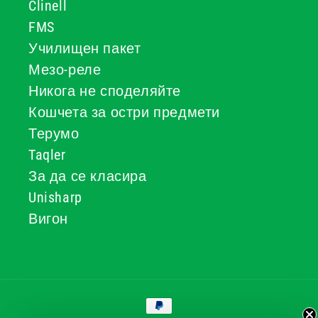
Clinell
FMS
Училищен пакет
Мезо-реле
Никога не споделяйте
Кошчета за остри предмети
Терумо
Taqler
За да се класира
Unisharp
Вигон
Начини
за