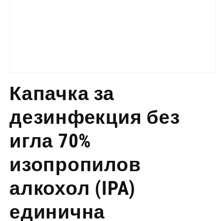
Отворете
медия
Капачка за
1
в
модален
дезинфекция без
режим
игла 70%
изопропилов
алкохол (IPA)
единична