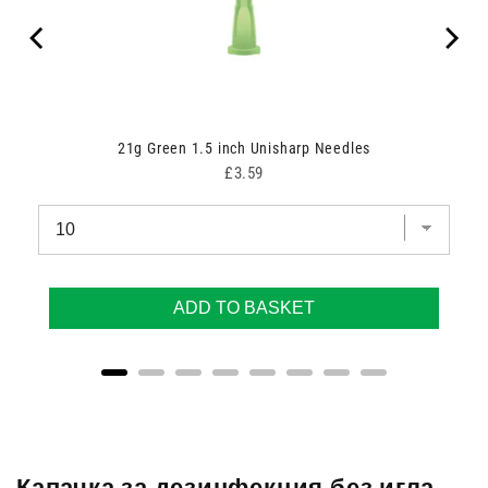
21g Green 1.5 inch Unisharp Needles
Price
£3.59
ADD TO BASKET
Капачка за дезинфекция без игла