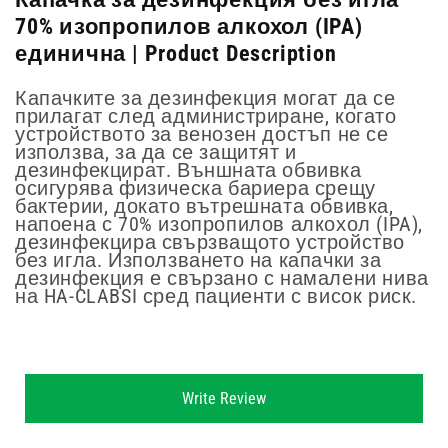
70% изопропилов алкохол (IPA)
единична | Product Description
Капачките за дезинфекция могат да се
прилагат след администриране, когато
устройството за венозен достъп не се
използва, за да се защитят и
дезинфекцират. Външната обвивка
осигурява физическа бариера срещу
бактерии, докато вътрешната обвивка,
напоена с 70% изопропилов алкохол (IPA),
дезинфекцира свързващото устройство
без игла. Използването на капачки за
дезинфекция е свързано с намалени нива
на HA-CLABSI сред пациенти с висок риск.
New content loaded
Write Review