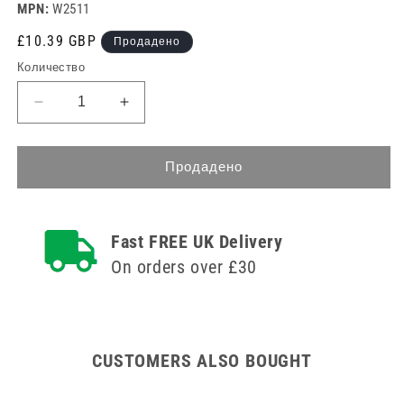
MPN:
W2511
Редовна
£10.39 GBP
Продадено
цена
Количество
Намаляване
Увеличете
на
количеството
количеството
за
за
Игла
Продадено
Игла
Mersilk
Mersilk
за
за
рязане
Fast FREE UK Delivery
рязане
на
на
конци
On orders over £30
конци
P:
P:
26
26
мм
мм
45
45
см
CUSTOMERS ALSO BOUGHT
см
черна
черна
3-