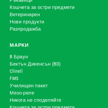
Ръкавици
Кошчета за остри предмети
Ветеринарен
Нови продукти
Разпродажба
МАРКИ
B Браун
Бектън Дикенсън (BD)
Clinell
FMS
Училищен пакет
Мезо-реле
Никога не споделяйте
Кошчета за остри предмети