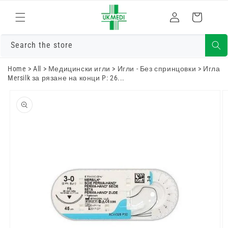
Преминете
към
Влизам
Количка
съдържанието
Search the store
Home
>
All
>
Медицински игли
>
Игли - Без спринцовки
>
Игла
Mersilk за рязане на конци P: 26...
Преминете
към
информацията
за продукта