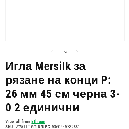
Отворете
О
медия
м
1
2
на
1
/
2
в
в
модален
м
Игла Mersilk за
режим
р
рязане на конци P:
26 мм 45 см черна 3-
0 2 единични
View all from
Ethicon
SKU:
W2511T
GTIN/UPC:
5060945732881