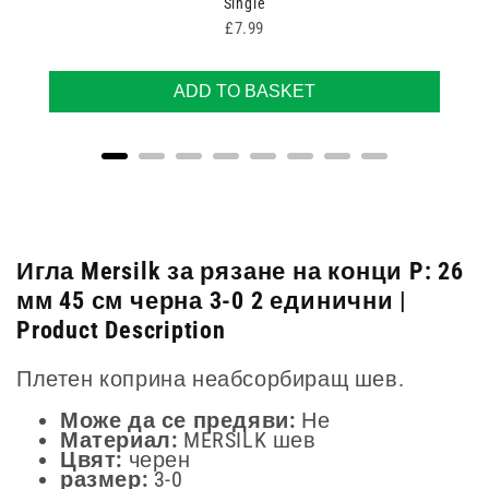
Single
Price
£7.99
ADD TO BASKET
Игла Mersilk за рязане на конци P: 26
мм 45 см черна 3-0 2 единични |
Product Description
Плетен коприна неабсорбиращ шев.
Може да се предяви:
Не
Материал:
MERSILK шев
Цвят:
черен
размер:
3-0