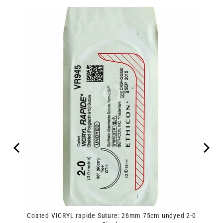
3-
0
0
2
ipes
2
единични
единични
Coated VICRYL rapide Suture: 26mm 75cm undyed 2-0