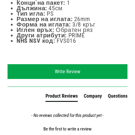
Конци на пакет:
1
Дължина:
45см
Тип игла:
PS
Размер на иглата:
26mm
Форма на иглата:
3/8 кръг
Иглен връх:
Обратен ряз
Други атрибути:
PRIME
NHS NSV код:
FVS016
New content loaded
Write Review
Product Reviews
Company
Questions
- No reviews collected for this product yet -
Be the first to write a review