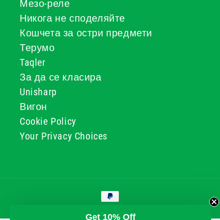
Мезо-реле
Никога не споделяйте
Кошчета за остри предмети
Терумо
Taqler
За да се класира
Unisharp
Вигон
Cookie Policy
Your Privacy Choices
Начини
за
плащане
© 2026, GG & BB Limited t/a UKMEDI
Get 10% Off