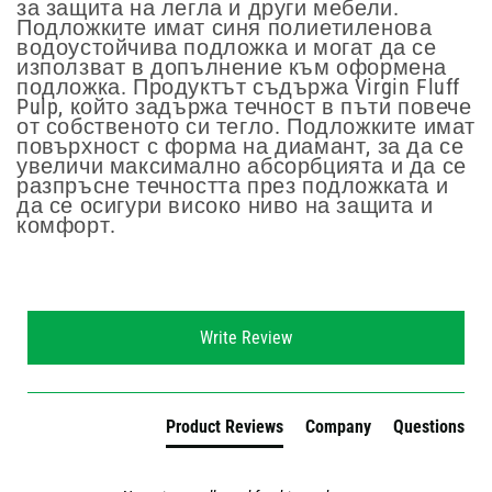
за защита на легла и други мебели.
Подложките имат синя полиетиленова
водоустойчива подложка и могат да се
използват в допълнение към оформена
подложка. Продуктът съдържа Virgin Fluff
Pulp, който задържа течност в пъти повече
от собственото си тегло. Подложките имат
повърхност с форма на диамант, за да се
увеличи максимално абсорбцията и да се
разпръсне течността през подложката и
да се осигури високо ниво на защита и
комфорт.
New content loaded
Write Review
Product Reviews
Company
Questions