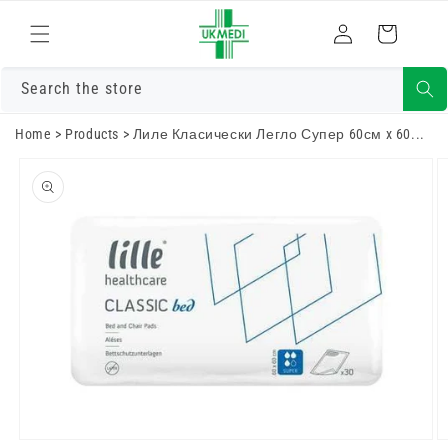
Преминете
към
Влизам
Количка
съдържанието
Search the store
Home
>
Products
>
Лиле Класически Легло Супер 60см x 60...
Преминете
към
информацията
за продукта
Отворете
О