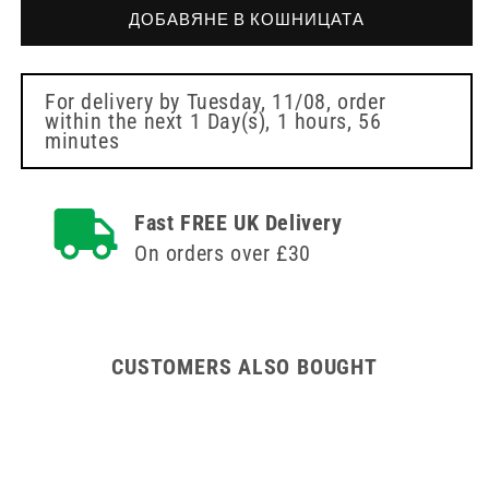
Лиле
Класически
ДОБАВЯНЕ В КОШНИЦАТА
Класически
Легло
Легло
Супер
Супер
60см
60см
x
For delivery by
Tuesday, 11/08
, order
within the next
1 Day(s),
1 hours, 56
x
60см
minutes
60см
Опаковка
Опаковка
от
от
30
30
Fast FREE UK Delivery
On orders over £30
CUSTOMERS ALSO BOUGHT
ipes