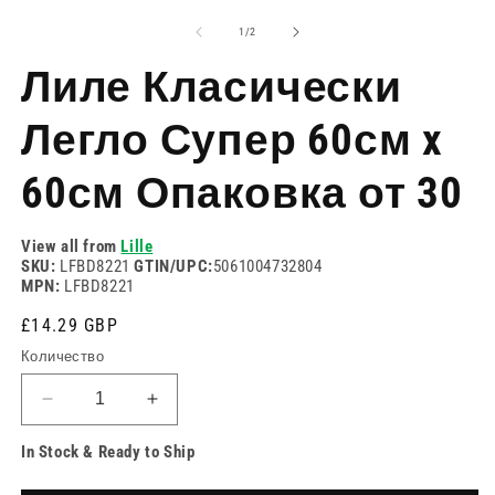
медия
м
1
2
на
1
/
2
в
в
модален
м
Лиле Класически
режим
р
Легло Супер 60см x
60см Опаковка от 30
View all from
Lille
SKU:
LFBD8221
GTIN/UPC:
5061004732804
MPN:
LFBD8221
Редовна
£14.29 GBP
цена
Количество
Намаляване
Увеличете
на
количеството
In Stock & Ready to Ship
количеството
за
за
Лиле