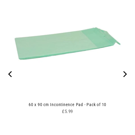
60 x 90 cm Incontinence Pad - Pack of 10
Price
£5.99