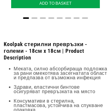
ADD TO BASKET
Koolpak стерилни превръзки -
големи - 18см x 18см | Product
Description
Меката, силно абсорбираща подложка
за рани омекотява засегнатата област
и предпазва от възможна инфекция
Здрави, еластични бинтове
осигуряват превръзката на място
Консумативи в стерилна,
пластмасова, устойчива на спукване
опаковка