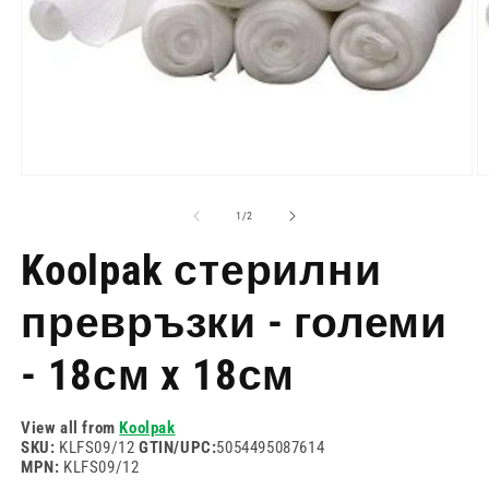
Отворете
О
медия
м
1
2
на
1
/
2
в
в
модален
м
Koolpak стерилни
режим
р
превръзки - големи
- 18см x 18см
View all from
Koolpak
SKU:
KLFS09/12
GTIN/UPC:
5054495087614
MPN:
KLFS09/12