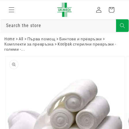
Преминете
към
Влизам
Количка
съдържанието
Search the store
Home
>
All
>
Първа помощ
>
Бинтове и превръзки
>
Комплекти за превръзка
>
Koolpak стерилни превръзки -
големи -...
Преминете
към
информацията
за продукта