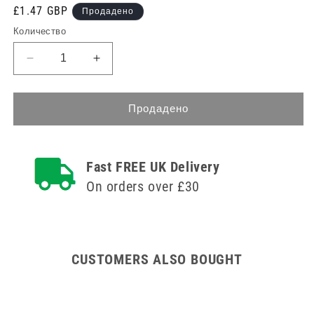
Редовна
£1.47 GBP
Продадено
цена
Количество
Намаляване
Увеличете
на
количеството
количеството
за
за
Koolpak
Продадено
Koolpak
стерилни
стерилни
превръзки
превръзки
-
Fast FREE UK Delivery
-
големи
големи
-
On orders over £30
-
18см
18см
x
x
18см
18см
CUSTOMERS ALSO BOUGHT