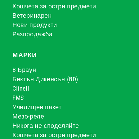
Кошчета за остри предмети
Ветеринарен
Нови продукти
Разпродажба
МАРКИ
B Браун
Бектън Дикенсън (BD)
Clinell
FMS
Училищен пакет
Мезо-реле
Никога не споделяйте
Кошчета за остри предмети