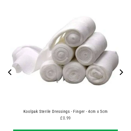
Koolpak Sterile Dressings - Finger - 4cm x 5cm
Price
£0.99