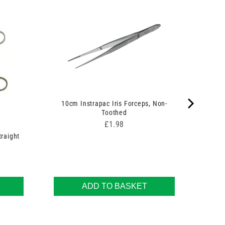
10cm Instrapac Iris Forceps, Non-
Toothed
Price
£1.98
traight
ADD TO BASKET