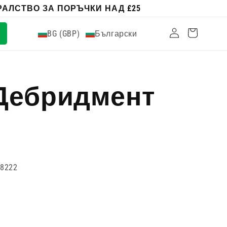
АЛСТВО ЗА ПОРЪЧКИ НАД £25
Влизам
Количка
BG (GBP)
Български
c Дебридмент
78222