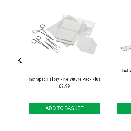
nge and
Instr
Instrapac Halsey Fine Suture Pack Plus
Price
£9.99
ADD TO BASKET