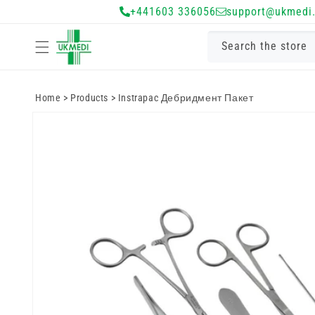
Преминете
+441603 336056
support@ukmedi.
към
съдържанието
Search the store
Home
>
Products
>
Instrapac Дебридмент Пакет
Преминете
към
информацията
за продукта