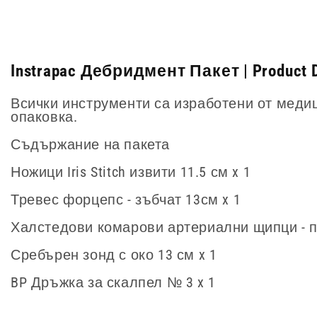
Instrapac Дебридмент Пакет | Product D
Всички инструменти са изработени от меди
опаковка.
Съдържание на пакета
Ножици Iris Stitch извити 11.5 см x 1
Тревес форцепс - зъбчат 13см x 1
Халстедови комарови артериални щипци - пр
Сребърен зонд с око 13 см x 1
BP Дръжка за скалпел № 3 x 1