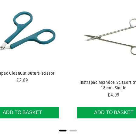
apac CleanCut Suture scissor
Price
£2.89
Instrapac McIndoe Scissors S
18cm - Single
Price
£4.99
ADD TO BASKET
ADD TO BASKET