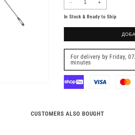
Намаляване
Увеличете
на
количеството
In Stock & Ready to Ship
количеството
за
за
Instrapac
Instrapac
Дебридмент
ДОБА
Дебридмент
Пакет
Пакет
For delivery by
Friday, 0
minutes
CUSTOMERS ALSO BOUGHT