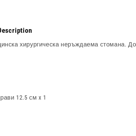
escription
цинска хирургическа неръждаема стомана. Дос
ави 12.5 см x 1