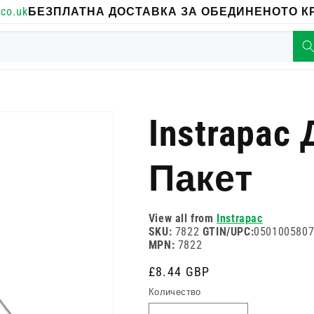
co.uk
БЕЗПЛАТНА ДОСТАВКА ЗА ОБЕДИНЕНОТО КР
Instrapa
Пакет
View all from
Instrapac
SKU:
7822
GTIN/UPC:
050100580
MPN:
7822
Редовна
£8.44 GBP
цена
Количество