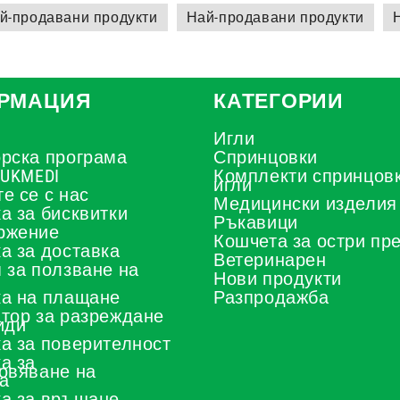
й-продавани продукти
Най-продавани продукти
РМАЦИЯ
КАТЕГОРИИ
Игли
рска програма
Спринцовки
 UKMEDI
Комплекти спринцовк
игли
е се с нас
Медицински изделия
а за бисквитки
Ръкавици
ржение
Кошчета за остри пр
а за доставка
Ветеринарен
 за ползване на
Нови продукти
а на плащане
Разпродажба
тор за разреждане
иди
а за поверителност
а за
овяване на
а
а за връщане