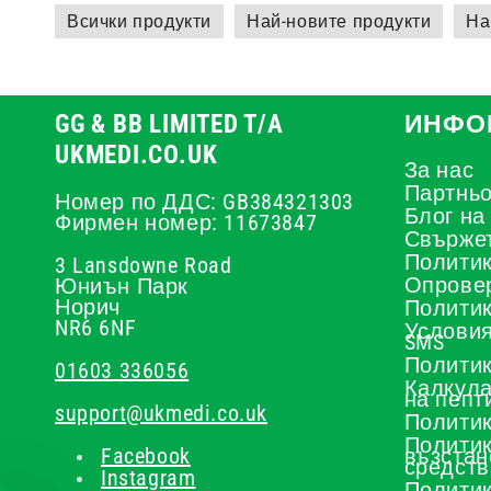
Всички продукти
Най-новите продукти
На
GG & BB LIMITED T/A
ИНФО
UKMEDI.CO.UK
За нас
Партньо
Номер по ДДС: GB384321303
Блог на
Фирмен номер: 11673847
Свържет
Политик
3 Lansdowne Road
Опрове
Юниън Парк
Норич
Политик
NR6 6NF
Условия
SMS
Политик
01603 336056
Калкула
на пепт
support@ukmedi.co.uk
Политик
Политик
Facebook
възстан
средств
Instagram
Политик