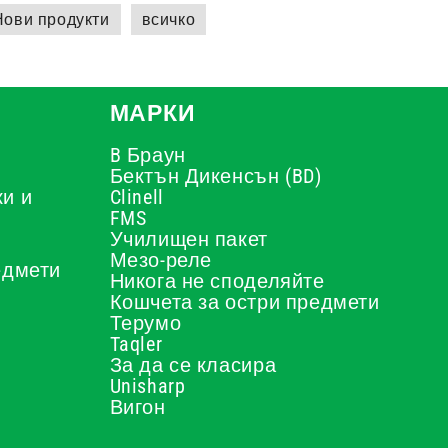
Нови продукти
всичко
МАРКИ
B Браун
Бектън Дикенсън (BD)
и и
Clinell
FMS
Училищен пакет
Мезо-реле
едмети
Никога не споделяйте
Кошчета за остри предмети
Терумо
Taqler
За да се класира
Unisharp
Вигон