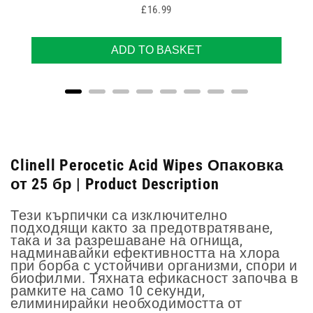
Price
£16.99
ADD TO BASKET
Clinell Perocetic Acid Wipes Опаковка
от 25 бр | Product Description
Тези кърпички са изключително
подходящи както за предотвратяване,
така и за разрешаване на огнища,
надминавайки ефективността на хлора
при борба с устойчиви организми, спори и
биофилми. Тяхната ефикасност започва в
рамките на само 10 секунди,
елиминирайки необходимостта от