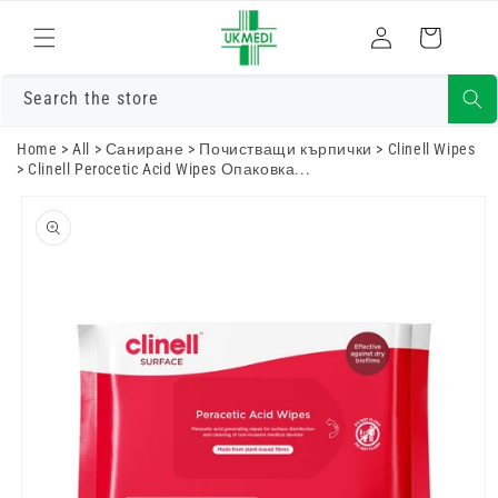
Преминете
към
Влизам
Количка
съдържанието
Search the store
Home
>
All
>
Саниране
>
Почистващи кърпички
>
Clinell Wipes
>
Clinell Perocetic Acid Wipes Опаковка...
Преминете
към
информацията
за продукта