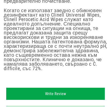
предварително почистване.
Когато се използват заедно с обикновен
дезинфектант като Clinell Universal Wipes,
Clinell Perocetic Acid Wipes служат като
идеалното допълнение. Специално
проектирани за ситуации на огнища, те
предлагат доказана защита срещу
високорискови и трудни за изкореняване
организми. Нашата патентована формула,
характеризираща се с почти неутрално pH,
демонстрира забележителна здравина,
като същевременно остава нежна към
повърхностите. Клинично е доказано, че
намалява заболяването, свързано с C.
difficile, със 72%.
New content loaded
Write Review