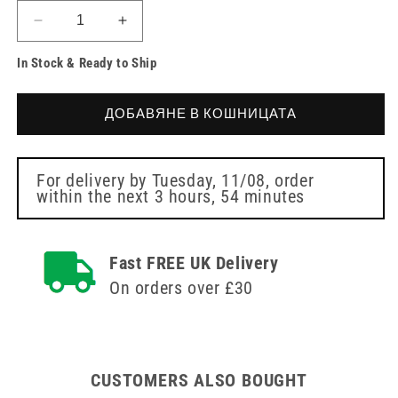
Намаляване
Увеличете
на
количеството
In Stock & Ready to Ship
количеството
за
за
Clinell
Clinell
Perocetic
ДОБАВЯНЕ В КОШНИЦАТА
Perocetic
Acid
Acid
Wipes
Wipes
Опаковка
Опаковка
от
For delivery by
Tuesday, 11/08
, order
within the next
3 hours, 54 minutes
от
25
25
бр
бр
Fast FREE UK Delivery
On orders over £30
CUSTOMERS ALSO BOUGHT