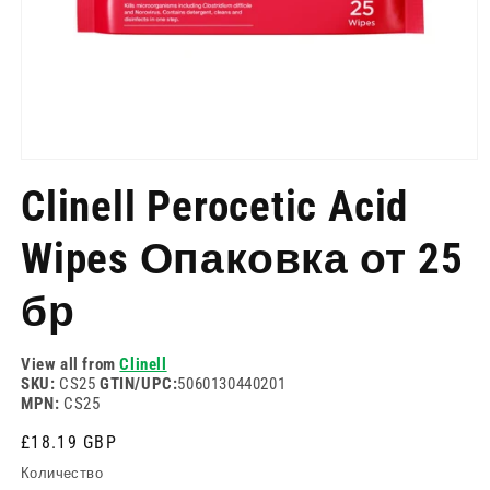
Отворете
медия
Clinell Perocetic Acid
1
в
модален
Wipes Опаковка от 25
режим
бр
View all from
Clinell
SKU:
CS25
GTIN/UPC:
5060130440201
MPN:
CS25
Редовна
£18.19 GBP
цена
Количество