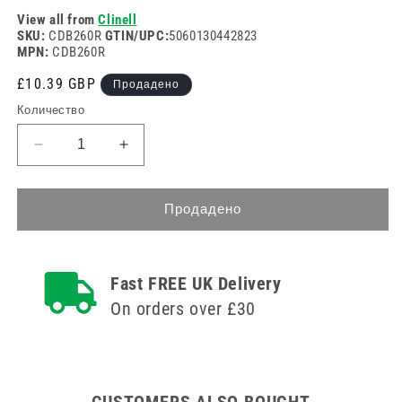
View all from
Clinell
SKU:
CDB260R
GTIN/UPC:
5060130442823
MPN:
CDB260R
Редовна
£10.39 GBP
Продадено
цена
Количество
Намаляване
Увеличете
на
количеството
количеството
за
за
Опаковка
Продадено
Опаковка
за
за
пълнене
пълнене
с
Fast FREE UK Delivery
с
почистващи
почистващи
препарати
On orders over £30
препарати
Clinell
Clinell
от
от
260
260
CUSTOMERS ALSO BOUGHT