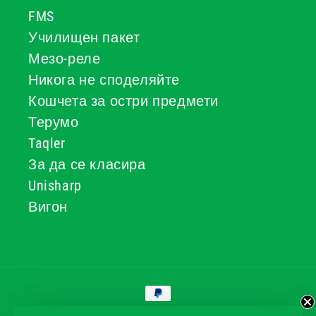
FMS
Училищен пакет
Мезо-реле
Никога не споделяйте
Кошчета за остри предмети
Терумо
Taqler
За да се класира
Unisharp
Вигон
Начини
за
плащане