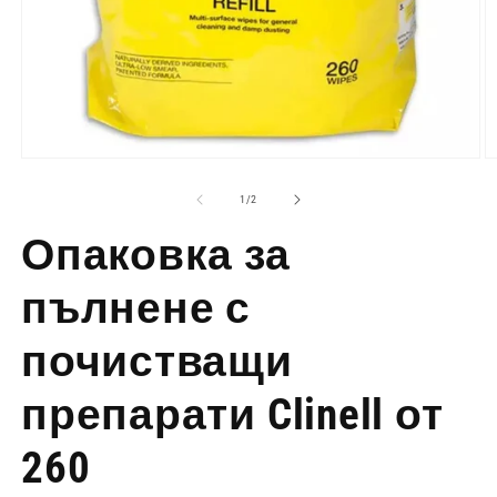
Отворете
О
медия
м
1
2
на
1
/
2
в
в
модален
м
Опаковка за
режим
р
пълнене с
почистващи
препарати Clinell от
260