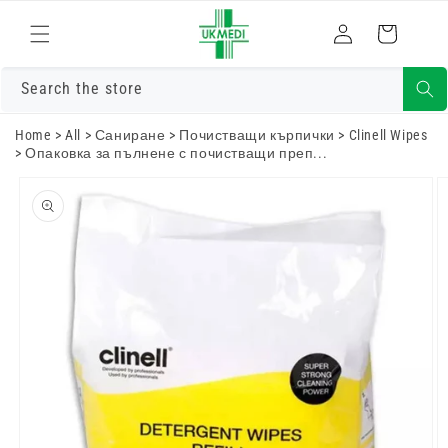
Преминете
към
Влизам
Количка
съдържанието
Search the store
Home
>
All
>
Саниране
>
Почистващи кърпички
>
Clinell Wipes
>
Опаковка за пълнене с почистващи преп...
Преминете
към
информацията
за продукта