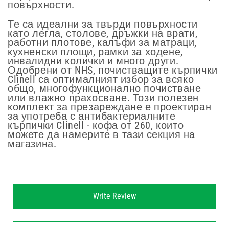
повърхности.
Те са идеални за твърди повърхности
като легла, столове, дръжки на врати,
работни плотове, калъфи за матраци,
кухненски площи, рамки за ходене,
инвалидни колички и много други.
Одобрени от NHS, почистващите кърпички
Clinell са оптималният избор за всяко
общо, многофункционално почистване
или влажно прахосване. Този полезен
комплект за презареждане е проектиран
за употреба с антибактериалните
кърпички Clinell - кофа от 260, които
можете да намерите в тази секция на
магазина.
New content loaded
Write Review