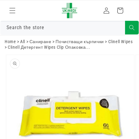
Преминете
към
Влизам
Количка
съдържанието
Search the store
Home
>
All
>
Саниране
>
Почистващи кърпички
>
Clinell Wipes
>
Clinell Детергент Wipes Clip Опаковка...
Преминете
към
информацията
за продукта