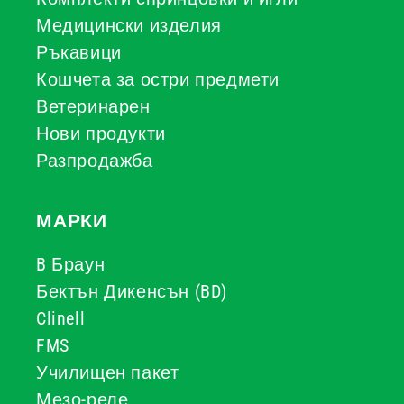
Медицински изделия
Ръкавици
Кошчета за остри предмети
Ветеринарен
Нови продукти
Разпродажба
МАРКИ
B Браун
Бектън Дикенсън (BD)
Clinell
FMS
Училищен пакет
Мезо-реле