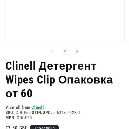
Отворете
О
медия
м
1
2
на
1
/
2
в
в
модален
м
Clinell Детергент
режим
р
Wipes Clip Опаковка
от 60
View all from
Clinell
SKU:
CDCP60
GTIN/UPC:
5060130442861
MPN:
CDCP60
Редовна
£3.50 GBP
Продадено