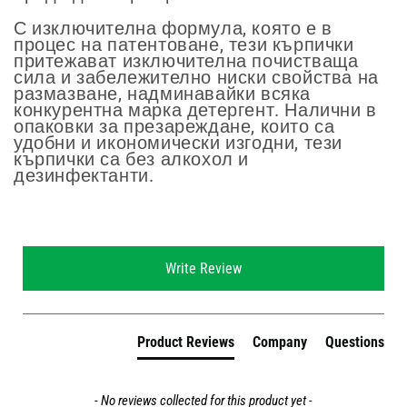
С изключителна формула, която е в
процес на патентоване, тези кърпички
притежават изключителна почистваща
сила и забележително ниски свойства на
размазване, надминавайки всяка
конкурентна марка детергент. Налични в
опаковки за презареждане, които са
удобни и икономически изгодни, тези
кърпички са без алкохол и
дезинфектанти.
New content loaded
Write Review
Product Reviews
Company
Questions
- No reviews collected for this product yet -