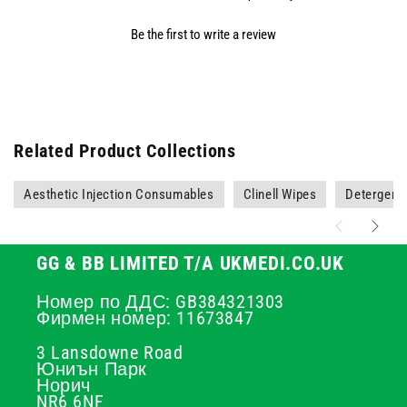
Be the first to write a review
Related Product Collections
Aesthetic Injection Consumables
Clinell Wipes
Detergent
GG & BB LIMITED T/A UKMEDI.CO.UK
Номер по ДДС: GB384321303
Фирмен номер: 11673847
3 Lansdowne Road
Юниън Парк
Норич
NR6 6NF