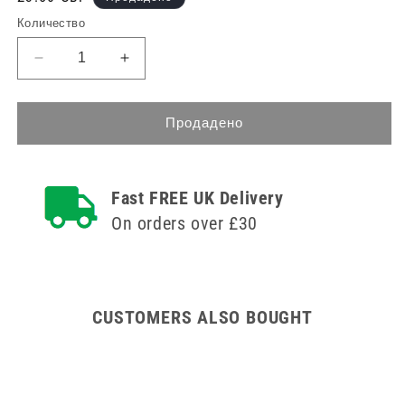
цена
Количество
Намаляване
Увеличете
на
количеството
количеството
за
за
Clinell
Продадено
Clinell
Детергент
Детергент
Wipes
Wipes
Clip
Fast FREE UK Delivery
Clip
Опаковка
Опаковка
от
On orders over £30
от
60
60
CUSTOMERS ALSO BOUGHT