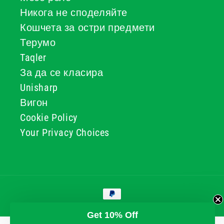
Никога не споделяйте
Кошчета за остри предмети
Терумо
Taqler
За да се класира
Unisharp
Вигон
Cookie Policy
Your Privacy Choices
Начини
за
плащане
© 2026, GG & BB Limited t/a UKMEDI
Get 10% Off