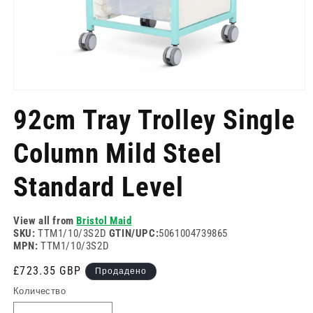
Отворете
медия
92cm Tray Trolley Single
1
в
модален
Column Mild Steel
режим
Standard Level
View all from
Bristol Maid
SKU:
TTM1/10/3S2D
GTIN/UPC:
5061004739865
MPN:
TTM1/10/3S2D
Редовна
£723.35 GBP
Продадено
цена
Количество