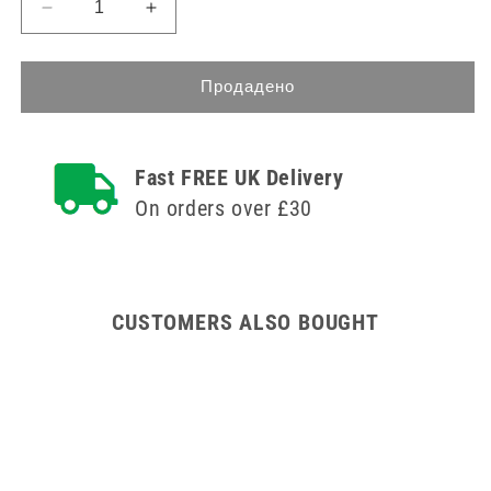
Намаляване
Увеличете
на
количеството
количеството
за
за
92cm
Продадено
92cm
Tray
Tray
Trolley
Trolley
Single
Fast FREE UK Delivery
Single
Column
Column
Mild
On orders over £30
Mild
Steel
Steel
Standard
Standard
Level
Level
CUSTOMERS ALSO BOUGHT