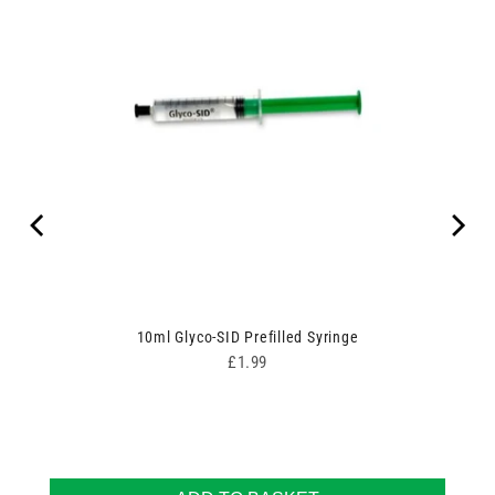
10ml Glyco-SID Prefilled Syringe
Price
£1.99