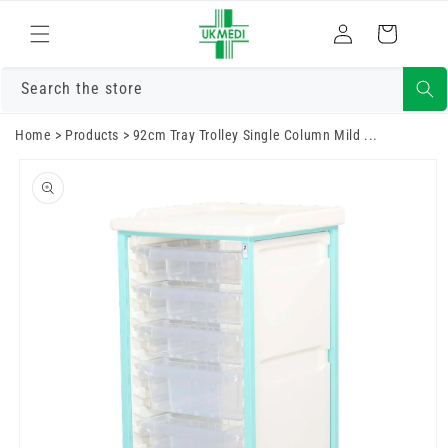
Преминете
към
Влизам
Количка
съдържанието
Search the store
Home
>
Products
>
92cm Tray Trolley Single Column Mild ...
Преминете
към
информацията
за продукта