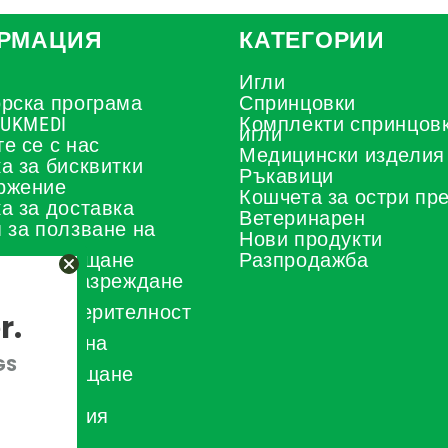
РМАЦИЯ
КАТЕГОРИИ
Игли
рска програма
Спринцовки
 UKMEDI
Комплекти спринцовк
игли
е се с нас
Медицински изделия
а за бисквитки
Ръкавици
ржение
Кошчета за остри пр
а за доставка
Ветеринарен
 за ползване на
Нови продукти
а на плащане
Разпродажба
тор за разреждане
иди
а за поверителност
r.
а за
овяване на
а
GS
а за връщане
 и условия