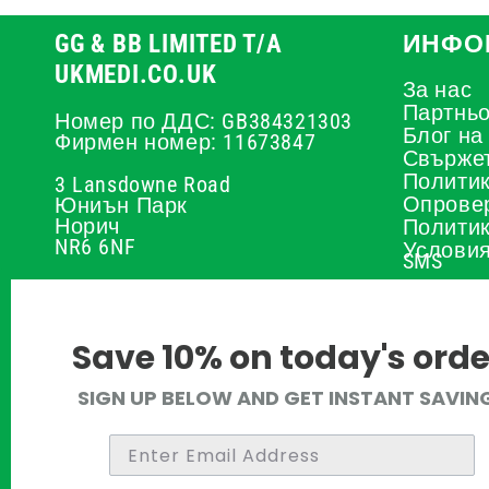
GG & BB LIMITED T/A
ИНФО
UKMEDI.CO.UK
За нас
Партньо
Номер по ДДС: GB384321303
Блог на
Фирмен номер: 11673847
Свържет
Политик
3 Lansdowne Road
Опрове
Юниън Парк
Норич
Политик
NR6 6NF
Условия
SMS
Политик
01603 336056
Калкула
на пепт
support@ukmedi.co.uk
Политик
Save 10% on today's orde
Политик
Facebook
възстан
средств
Instagram
SIGN UP BELOW AND GET INSTANT SAVIN
Политик
Pinterest
Отзиви
Twitter
Правила