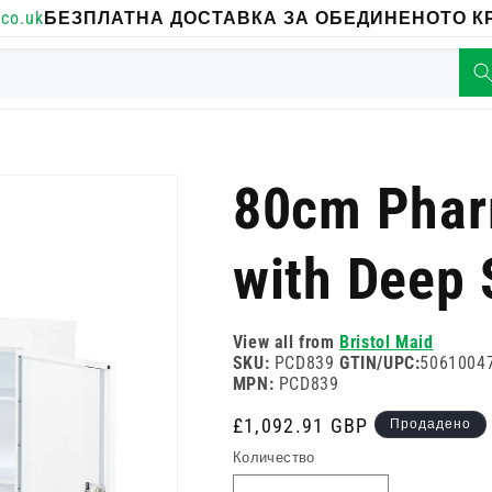
co.uk
БЕЗПЛАТНА ДОСТАВКА ЗА ОБЕДИНЕНОТО КР
80cm Phar
with Deep 
View all from
Bristol Maid
SKU:
PCD839
GTIN/UPC:
5061004
MPN:
PCD839
Редовна
£1,092.91 GBP
Продадено
цена
Количество