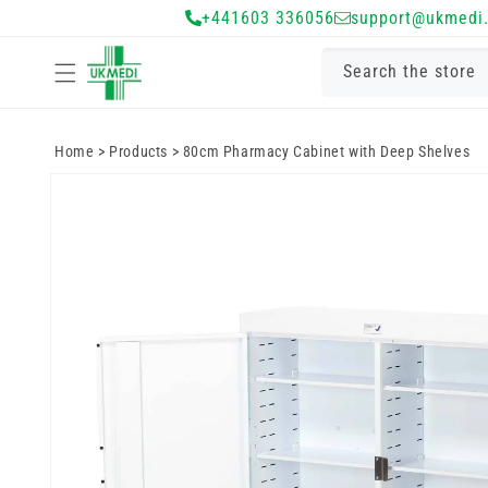
Преминете
+441603 336056
support@ukmedi.
към
съдържанието
Search the store
Home
>
Products
>
80cm Pharmacy Cabinet with Deep Shelves
Преминете
към
информацията
за продукта