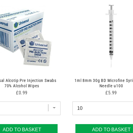
sal Alcotip Pre Injection Swabs
1ml 8mm 30g BD Microfine Syr
70% Alcohol Wipes
Needle u100
Price
Price
£0.99
£5.99
ADD TO BASKET
ADD TO BASKET