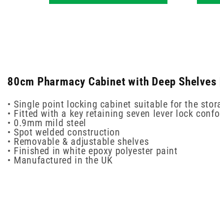
80cm Pharmacy Cabinet with Deep Shelves |
• Single point locking cabinet suitable for the sto
• Fitted with a key retaining seven lever lock con
• 0.9mm mild steel
• Spot welded construction
• Removable & adjustable shelves
• Finished in white epoxy polyester paint
• Manufactured in the UK
New content loaded