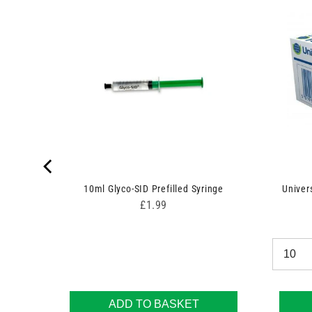
 7.5cm x
10ml Glyco-SID Prefilled Syringe
Univer
Price
£1.99
ADD TO BASKET