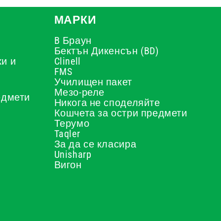
МАРКИ
B Браун
Бектън Дикенсън (BD)
и и
Clinell
FMS
Училищен пакет
Мезо-реле
едмети
Никога не споделяйте
Кошчета за остри предмети
Терумо
Taqler
За да се класира
Unisharp
Вигон