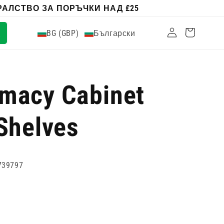
АЛСТВО ЗА ПОРЪЧКИ НАД £25
Влизам
Количка
BG (GBP)
Български
macy Cabinet
Shelves
739797