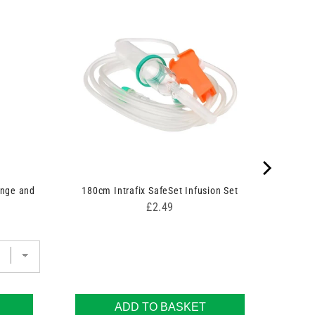
inge and
180cm Intrafix SafeSet Infusion Set
Price
£2.49
ADD TO BASKET