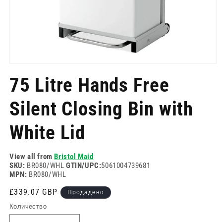
Отворете
медия
75 Litre Hands Free
1
в
модален
Silent Closing Bin with
режим
White Lid
View all from
Bristol Maid
SKU:
BR080/WHL
GTIN/UPC:
5061004739681
MPN:
BR080/WHL
Редовна
£339.07 GBP
Продадено
цена
Количество