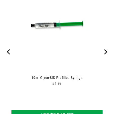
10ml Glyco-SID Prefilled Syringe
Price
£1.99