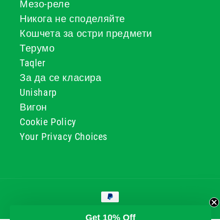
Мезо-реле
Никога не споделяйте
Кошчета за остри предмети
Терумо
Taqler
За да се класира
Unisharp
Вигон
Cookie Policy
Your Privacy Choices
Начини
за
плащане
© 2026, GG & BB Limited t/a UKMEDI
Get 10% Off