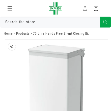
Преминете
към
Влизам
Количка
съдържанието
Search the store
Home
>
Products
>
75 Litre Hands Free Silent Closing Bi...
Преминете
към
информацията
за продукта