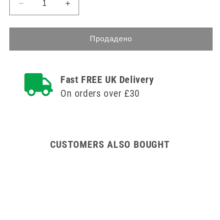
Намаляване
Увеличете
на
количеството
количеството
за
за
75
Продадено
75
Litre
Litre
Hands
Hands
Free
Fast FREE UK Delivery
Free
Silent
Silent
Closing
On orders over £30
Closing
Bin
Bin
with
with
White
White
Lid
Lid
CUSTOMERS ALSO BOUGHT