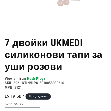
Отворете
медия
7 двойки UKMEDI
1
в
модален
силиконови тапи за
режим
уши розови
View all from
Hush Plugz
SKU:
3921
GTIN/UPC:
5010058039216
MPN:
3921
Редовна
£5.19 GBP
Продадено
цена
Количество