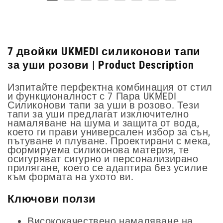
7 двойки UKMEDI силиконови тапи
за уши розови | Product Description
Изпитайте перфектна комбинация от стил
и функционалност с 7 Пара UKMEDI
Силиконови тапи за уши в розово. Тези
тапи за уши предлагат изключително
намаляване на шума и защита от вода,
което ги прави универсален избор за сън,
пътуване и плуване. Проектирани с мека,
формируема силиконова материя, те
осигуряват сигурно и персонализирано
прилягане, което се адаптира без усилие
към формата на ухото ви.
Ключови ползи
Висококачествено намаляване на