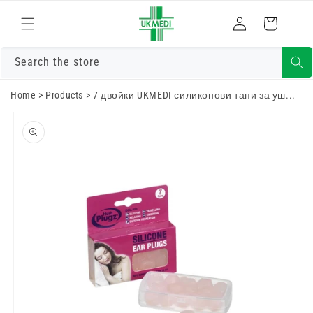
Преминете
към
Влизам
Количка
съдържанието
Search the store
Home
>
Products
>
7 двойки UKMEDI силиконови тапи за уш...
Преминете
към
информацията
за продукта