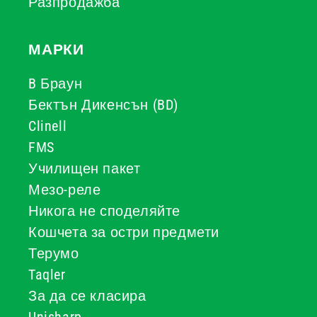
Разпродажба
МАРКИ
B Браун
Бектън Дикенсън (BD)
Clinell
FMS
Училищен пакет
Мезо-реле
Никога не споделяйте
Кошчета за остри предмети
Терумо
Taqler
За да се класира