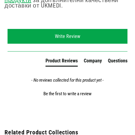
продукти
за допълнителни качествени
доставки от UKMEDI.
New content loaded
Write Review
Product Reviews
Company
Questions
- No reviews collected for this product yet -
Be the first to write a review
Related Product Collections