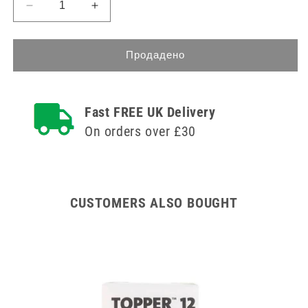
Намаляване
Увеличете
на
количеството
количеството
за
за
7
Продадено
7
двойки
двойки
UKMEDI
UKMEDI
силиконови
Fast FREE UK Delivery
силиконови
тапи
тапи
за
On orders over £30
за
уши
уши
розови
розови
CUSTOMERS ALSO BOUGHT
h Fit