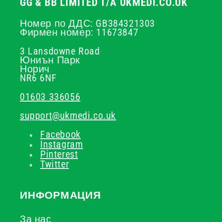
GG & BB LIMITED T/A UKMEDI.CO.UK
Номер по ДДС: GB384321303
Фирмен номер: 11673847
3 Lansdowne Road
Юниън Парк
Норич
NR6 6NF
01603 336056
support@ukmedi.co.uk
Facebook
Instagram
Pinterest
Twitter
ИНФОРМАЦИЯ
За нас