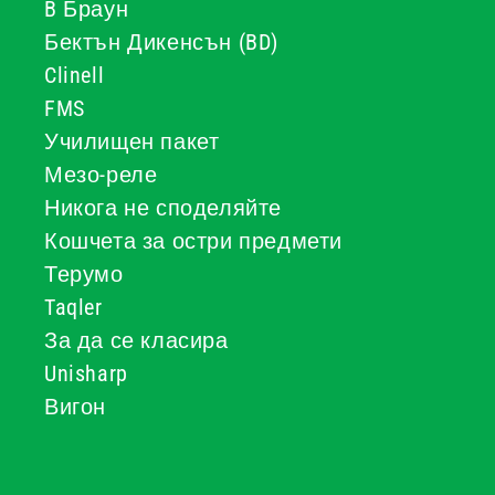
B Браун
Бектън Дикенсън (BD)
Clinell
FMS
Училищен пакет
Мезо-реле
Никога не споделяйте
Кошчета за остри предмети
Терумо
Taqler
За да се класира
Unisharp
Вигон