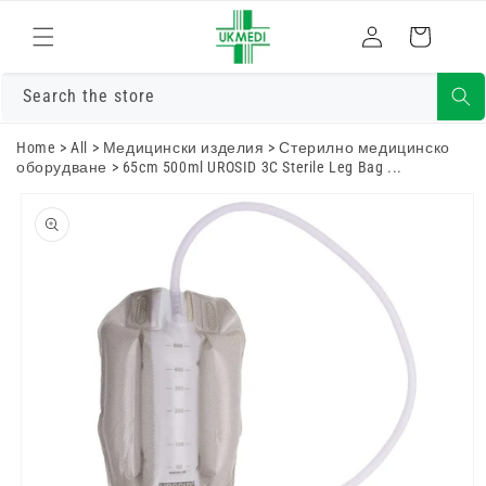
Преминете
към
Влизам
Количка
съдържанието
Search the store
Home
>
All
>
Медицински изделия
>
Стерилно медицинско
оборудване
>
65cm 500ml UROSID 3C Sterile Leg Bag ...
Преминете
към
информацията
за продукта