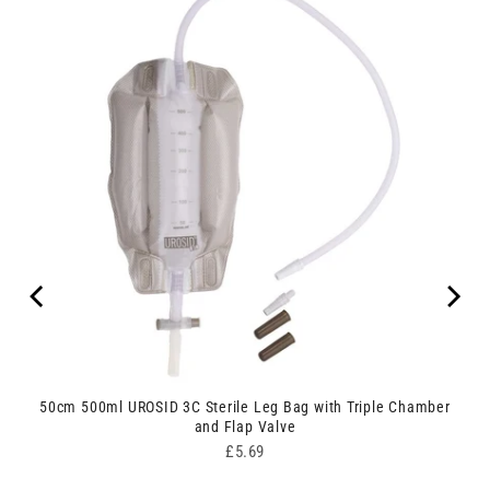
50cm 500ml UROSID 3C Sterile Leg Bag with Triple Chamber
and Flap Valve
Price
£5.69