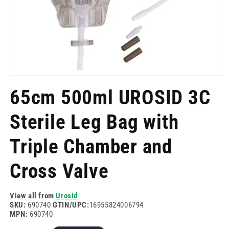
Отворете
медия
65cm 500ml UROSID 3C
1
в
модален
Sterile Leg Bag with
режим
Triple Chamber and
Cross Valve
View all from
Urosid
SKU:
690740
GTIN/UPC:
16955824006794
MPN:
690740