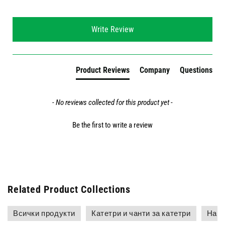
New content loaded
Write Review
Product Reviews
Company
Questions
- No reviews collected for this product yet -
Be the first to write a review
Related Product Collections
Всички продукти
Катетри и чанти за катетри
Най-