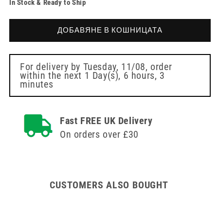
In Stock & Ready to Ship
количеството
за
за
63cm
63cm
Universal
ДОБАВЯНЕ В КОШНИЦАТА
Universal
Strap
Strap
for
for
Catheter
Catheter
Leg
For delivery by
Tuesday, 11/08
, order
within the next
1 Day(s),
6 hours, 3
Leg
Bags
minutes
Bags
Fast FREE UK Delivery
On orders over £30
CUSTOMERS ALSO BOUGHT