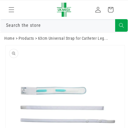
Преминете
към
Влизам
Количка
съдържанието
Search the store
Home
>
Products
>
63cm Universal Strap for Catheter Leg...
Преминете
към
информацията
за продукта