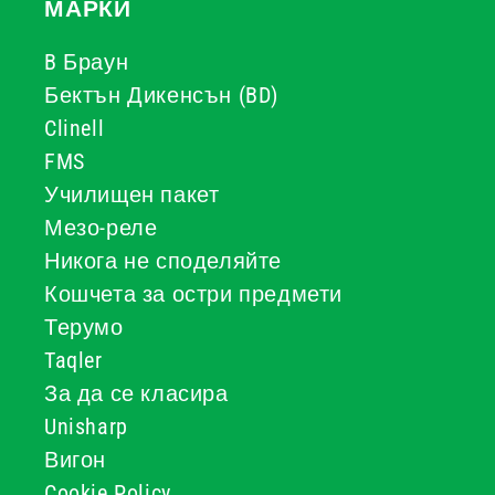
МАРКИ
B Браун
Бектън Дикенсън (BD)
Clinell
FMS
Училищен пакет
Мезо-реле
Никога не споделяйте
Кошчета за остри предмети
Терумо
Taqler
За да се класира
Unisharp
Вигон
Cookie Policy