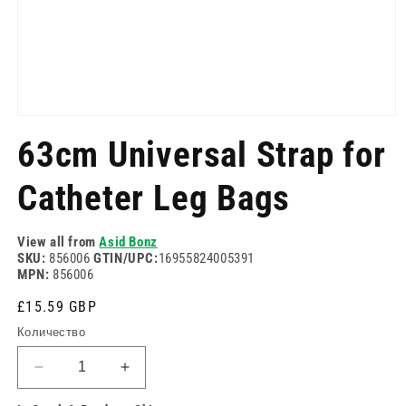
Отворете
медия
63cm Universal Strap for
1
в
модален
Catheter Leg Bags
режим
View all from
Asid Bonz
SKU:
856006
GTIN/UPC:
16955824005391
MPN:
856006
Редовна
£15.59 GBP
цена
Количество
Намаляване
Увеличете
на
количеството