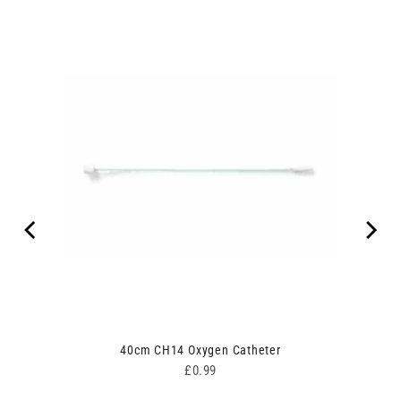
40cm CH14 Oxygen Catheter
Price
£0.99