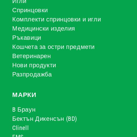
Игли
Спринцовки
Комплекти спринцовки и игли
Медицински изделия
Ръкавици
Кошчета за остри предмети
Ветеринарен
Нови продукти
Разпродажба
МАРКИ
B Браун
Бектън Дикенсън (BD)
Clinell