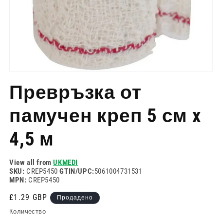
Отворете
медия
Превръзка от
1
в
модален
памучен креп 5 см x
режим
4,5 м
View all from
UKMEDI
SKU:
CREP5450
GTIN/UPC:
5061004731531
MPN:
CREP5450
Редовна
£1.29 GBP
Продадено
цена
Количество