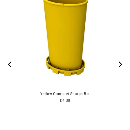
ipes
Yellow Compact Sharps Bin
Price
£4.38