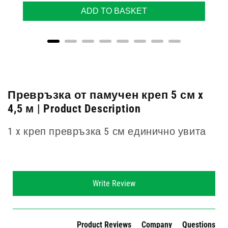
ADD TO BASKET
Превръзка от памучен креп 5 см x
4,5 м | Product Description
1 x креп превръзка 5 см единично увита
New content loaded
Write Review
Product Reviews
Company
Questions