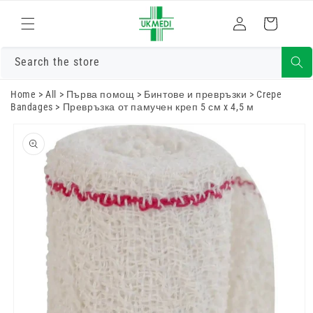
Преминете
към
Влизам
Количка
съдържанието
Search the store
Home
>
All
>
Първа помощ
>
Бинтове и превръзки
>
Crepe
Bandages
>
Превръзка от памучен креп 5 см x 4,5 м
Преминете
към
информацията
за продукта