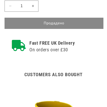
Намаляване
Увеличете
на
количеството
количеството
за
за
Превръзка
Продадено
Превръзка
от
от
памучен
памучен
креп
Fast FREE UK Delivery
креп
5
5
см
On orders over £30
см
x
x
4,5
4,5
м
м
CUSTOMERS ALSO BOUGHT