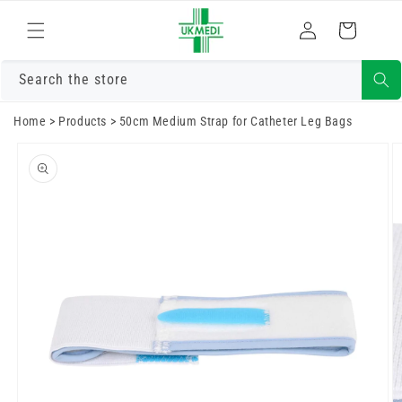
Преминете
към
Влизам
Количка
съдържанието
Search the store
Home
>
Products
>
50cm Medium Strap for Catheter Leg Bags
Преминете
към
информацията
за продукта