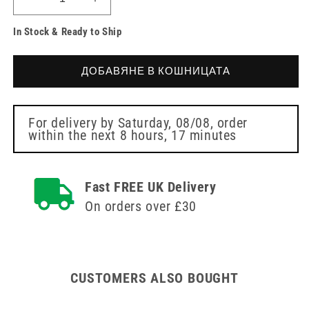
Намаляване
Увеличете
на
количеството
In Stock & Ready to Ship
количеството
за
за
50cm
50cm
Medium
ДОБАВЯНЕ В КОШНИЦАТА
Medium
Strap
Strap
for
for
Catheter
Catheter
Leg
For delivery by
Saturday, 08/08
, order
within the next
8 hours, 17 minutes
Leg
Bags
Bags
Fast FREE UK Delivery
On orders over £30
CUSTOMERS ALSO BOUGHT