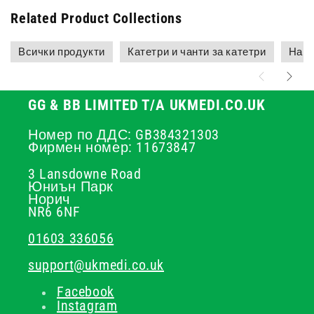
Related Product Collections
Всички продукти
Катетри и чанти за катетри
Най-
GG & BB LIMITED T/A UKMEDI.CO.UK
Номер по ДДС: GB384321303
Фирмен номер: 11673847
3 Lansdowne Road
Юниън Парк
Норич
NR6 6NF
01603 336056
support@ukmedi.co.uk
Facebook
Instagram