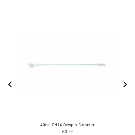
lter
40cm CH14 Oxygen Catheter
Price
£0.99