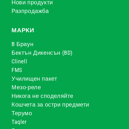
Нови продукти
Разпродажба
МАРКИ
B Браун
Бектън Дикенсън (BD)
Clinell
FMS
Училищен пакет
Мезо-реле
Никога не споделяйте
Кошчета за остри предмети
Терумо
Taqler