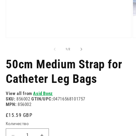
Отворете
О
медия
м
1
2
на
1
/
2
в
в
модален
м
50cm Medium Strap for
режим
р
Catheter Leg Bags
View all from
Asid Bonz
SKU:
856002
GTIN/UPC:
04716568101757
MPN:
856002
Редовна
£15.59 GBP
цена
Количество