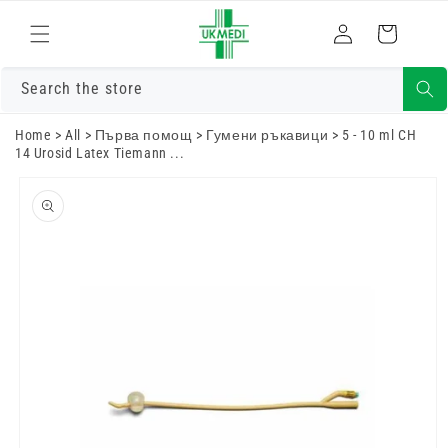
Преминете
към
Влизам
Количка
съдържанието
Search the store
Home
>
All
>
Първа помощ
>
Гумени ръкавици
>
5 - 10 ml CH
14 Urosid Latex Tiemann ...
Преминете
към
информацията
за продукта