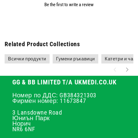
Be the first to write a review
Related Product Collections
Всички продукти
Гумени ръкавици
Катетри и чант
GG & BB LIMITED T/A UKMEDI.CO.UK
Номер по ДДС: GB384321303
Фирмен номер: 11673847
3 Lansdowne Road
Юниън Парк
Норич
NR6 6NF