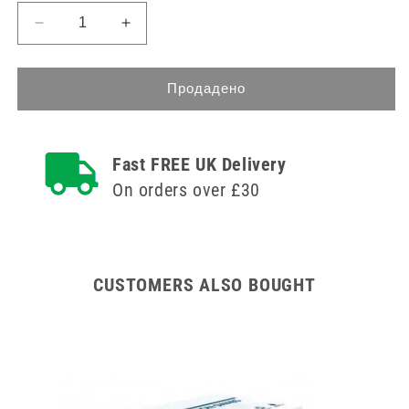
Намаляване
Увеличете
на
количеството
количеството
за
за
5
Продадено
5
-
-
10
10
ml
Fast FREE UK Delivery
ml
CH
CH
14
On orders over £30
14
Urosid
Urosid
Latex
Latex
Tiemann
Tiemann
Balloon
Balloon
Catheter
CUSTOMERS ALSO BOUGHT
Catheter