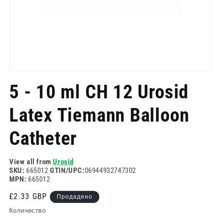
Отворете
медия
5 - 10 ml CH 12 Urosid
1
в
модален
Latex Tiemann Balloon
режим
Catheter
View all from
Urosid
SKU:
665012
GTIN/UPC:
06944932747302
MPN:
665012
Редовна
£2.33 GBP
Продадено
цена
Количество