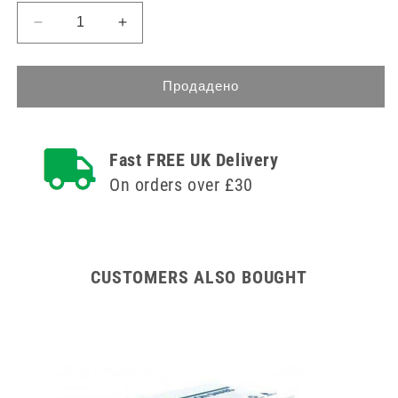
Намаляване
Увеличете
на
количеството
количеството
за
за
5
Продадено
5
-
-
10
10
ml
Fast FREE UK Delivery
ml
CH
CH
12
On orders over £30
12
Urosid
Urosid
Latex
Latex
Tiemann
Tiemann
Balloon
Balloon
Catheter
CUSTOMERS ALSO BOUGHT
Catheter