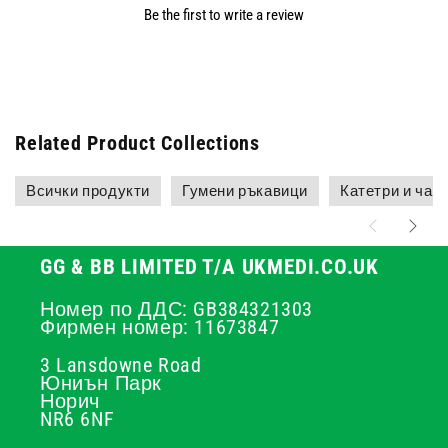
Be the first to write a review
Related Product Collections
Всички продукти
Гумени ръкавици
Катетри и чант
GG & BB LIMITED T/A UKMEDI.CO.UK
Номер по ДДС: GB384321303
Фирмен номер: 11673847
3 Lansdowne Road
Юниън Парк
Норич
NR6 6NF