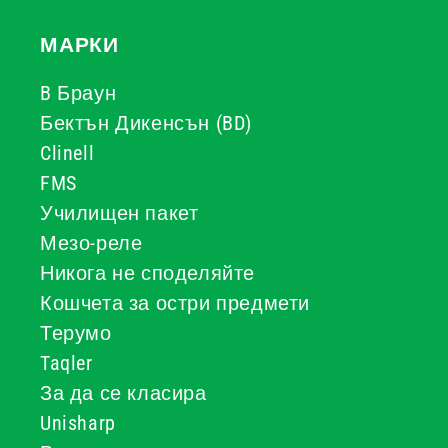
МАРКИ
B Браун
Бектън Дикенсън (BD)
Clinell
FMS
Училищен пакет
Мезо-реле
Никога не споделяйте
Кошчета за остри предмети
Терумо
Taqler
За да се класира
Unisharp