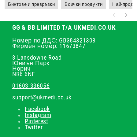
Бинтове и превръзки
Всички продукти
Най-прода
GG & BB LIMITED T/A UKMEDI.CO.UK
Номер по ДДС: GB384321303
Фирмен номер: 11673847
3 Lansdowne Road
Юниън Парк
Норич
NR6 6NF
01603 336056
support@ukmedi.co.uk
Facebook
Instagram
Pinterest
Twitter