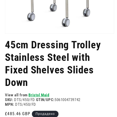
Отворете
медия
45cm Dressing Trolley
1
в
модален
Stainless Steel with
режим
Fixed Shelves Slides
Down
View all from
Bristol Maid
SKU:
DTS/450/FD
GTIN/UPC:
5061004739742
MPN:
DTS/450/FD
Редовна
£485.46 GBP
Продадено