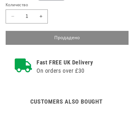
цена
Количество
Намаляване
Увеличете
на
количеството
количеството
за
за
45cm
Продадено
45cm
Dressing
Dressing
Trolley
Trolley
Stainless
Fast FREE UK Delivery
Stainless
Steel
Steel
with
On orders over £30
with
Fixed
Fixed
Shelves
Shelves
Slides
Slides
Down
Down
CUSTOMERS ALSO BOUGHT