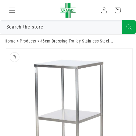
Преминете
към
Влизам
Количка
съдържанието
Search the store
Home
>
Products
>
45cm Dressing Trolley Stainless Steel...
Преминете
към
информацията
за продукта