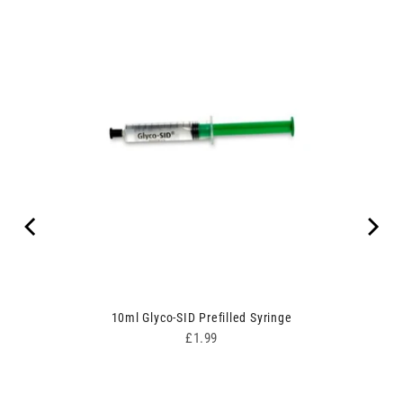
10ml Glyco-SID Prefilled Syringe
Price
£1.99