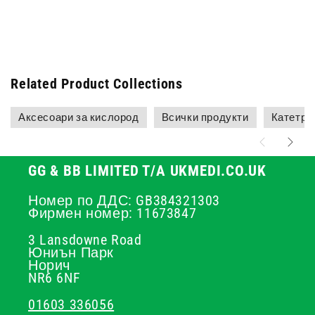
Related Product Collections
Аксесоари за кислород
Всички продукти
Катетри 
GG & BB LIMITED T/A UKMEDI.CO.UK
Номер по ДДС: GB384321303
Фирмен номер: 11673847
3 Lansdowne Road
Юниън Парк
Норич
NR6 6NF
01603 336056