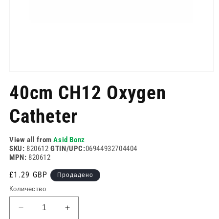
Отворете
медия
40cm CH12 Oxygen
1
в
модален
Catheter
режим
View all from
Asid Bonz
SKU:
820612
GTIN/UPC:
06944932704404
MPN:
820612
Редовна
£1.29 GBP
Продадено
цена
Количество
Намаляване
Увеличете