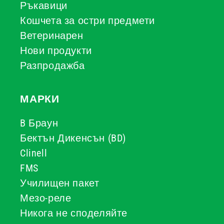
Ръкавици
Кошчета за остри предмети
Ветеринарен
Нови продукти
Разпродажба
МАРКИ
B Браун
Бектън Дикенсън (BD)
Clinell
FMS
Училищен пакет
Мезо-реле
Никога не споделяйте