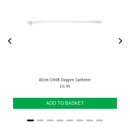
lter
40cm CH08 Oxygen Catheter
Price
£0.99
ADD TO BASKET