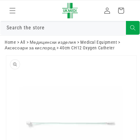
Преминете
към
Влизам
Количка
съдържанието
Search the store
Home
>
All
>
Медицински изделия
>
Medical Equipment
>
Аксесоари за кислород
>
40cm CH12 Oxygen Catheter
Преминете
към
информацията
за продукта