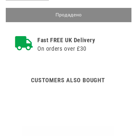
на
количеството
количеството
за
за
40cm
Продадено
40cm
CH12
CH12
Oxygen
Oxygen
Catheter
Fast FREE UK Delivery
Catheter
On orders over £30
CUSTOMERS ALSO BOUGHT