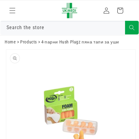
Преминете
към
Влизам
Количка
съдържанието
Search the store
Home
>
Products
>
4-парни Hush Plugz пяна тапи за уши
Преминете
към
информацията
за продукта