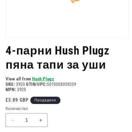
Отворете
медия
4-парни Hush Plugz
1
в
модален
пяна тапи за уши
режим
View all from
Hush Plugz
SKU:
3920
GTIN/UPC:
5010058039209
MPN:
3920
Редовна
£3.89 GBP
Продадено
цена
Количество
Намаляване
Увеличете
на
количеството