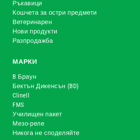
Ръкавици
Кошчета за остри предмети
Ветеринарен
Нови продукти
Разпродажба
МАРКИ
B Браун
Бектън Дикенсън (BD)
Clinell
FMS
Училищен пакет
Мезо-реле
Никога не споделяйте