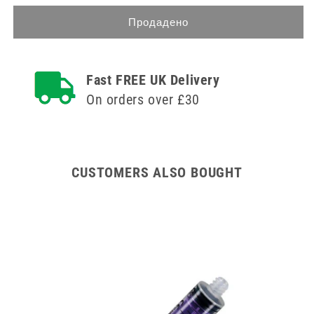
количеството
за
за
4-
Продадено
4-
парни
парни
Hush
Hush
Plugz
Fast FREE UK Delivery
Plugz
пяна
пяна
тапи
On orders over £30
тапи
за
за
уши
уши
CUSTOMERS ALSO BOUGHT