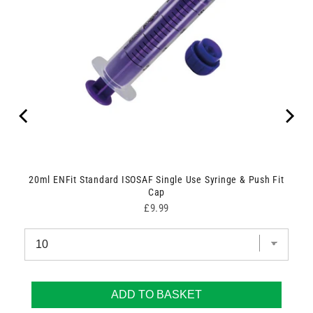
odes
20ml ENFit Standard ISOSAF Single Use Syringe & Push Fit
Cap
Price
£9.99
ADD TO BASKET