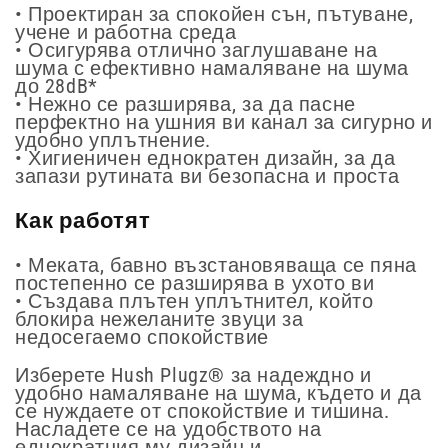
• Проектиран за спокойен сън, пътуване,
учене и работна среда
• Осигурява отлично заглушаване на
шума с ефективно намаляване на шума
до 28dB*
• Нежно се разширява, за да пасне
перфектно на ушния ви канал за сигурно и
удобно уплътнение.
• Хигиеничен еднократен дизайн, за да
запази рутината ви безопасна и проста
Как работят
• Меката, бавно възстановяваща се пяна
постепенно се разширява в ухото ви
• Създава плътен уплътнител, който
блокира нежеланите звуци за
недосегаемо спокойствие
Изберете Hush Plugz® за надеждно и
удобно намаляване на шума, където и да
се нуждаете от спокойствие и тишина.
Насладете се на удобството на
еднократния му дизайн и