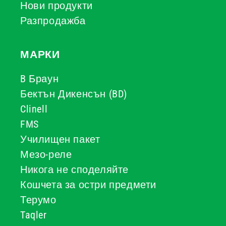
Нови продукти
Разпродажба
МАРКИ
B Браун
Бектън Дикенсън (BD)
Clinell
FMS
Училищен пакет
Мезо-реле
Никога не споделяйте
Кошчета за остри предмети
Терумо
Taqler