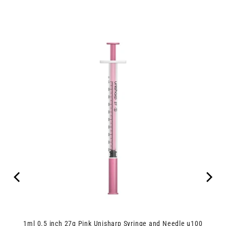
1ml 0.5 inch 27g Pink Unisharp Syringe and Needle u100