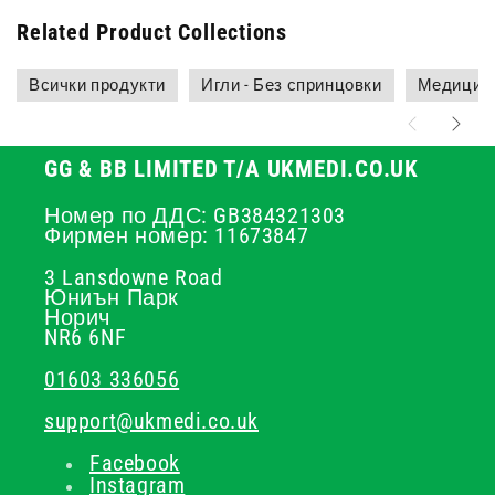
Related Product Collections
Всички продукти
Игли - Без спринцовки
Медицинс
GG & BB LIMITED T/A UKMEDI.CO.UK
Номер по ДДС: GB384321303
Фирмен номер: 11673847
3 Lansdowne Road
Юниън Парк
Норич
NR6 6NF
01603 336056
support@ukmedi.co.uk
Facebook
Instagram