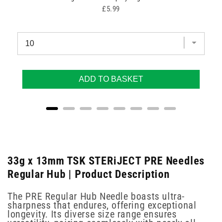
Price
£5.99
ADD TO BASKET
33g x 13mm TSK STERiJECT PRE Needles
Regular Hub | Product Description
The PRE Regular Hub Needle boasts ultra-
sharpness that endures, offering exceptional
longevity. Its diverse size range ensures