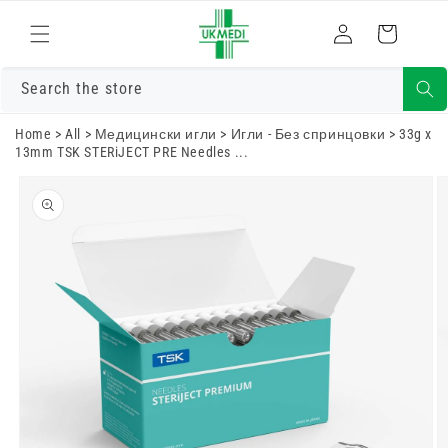
Преминете
към
Влизам
Количка
съдържанието
Search the store
Home
>
All
>
Медицински игли
>
Игли - Без спринцовки
>
33g x
13mm TSK STERiJECT PRE Needles ...
Преминете
към
информацията
за продукта