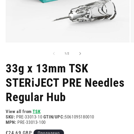
Отворете
О
медия
м
1
2
на
1
/
2
в
в
модален
м
33g x 13mm TSK
режим
р
STERiJECT PRE Needles
Regular Hub
View all from
TSK
SKU:
PRE-33013-10
GTIN/UPC:
5061095180010
MPN:
PRE-33013-100
Редовна
£24.69 GBP
Продадено