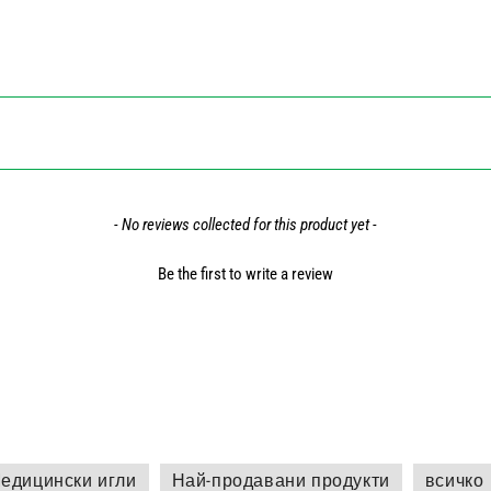
- No reviews collected for this product yet -
Be the first to write a review
едицински игли
Най-продавани продукти
всичко