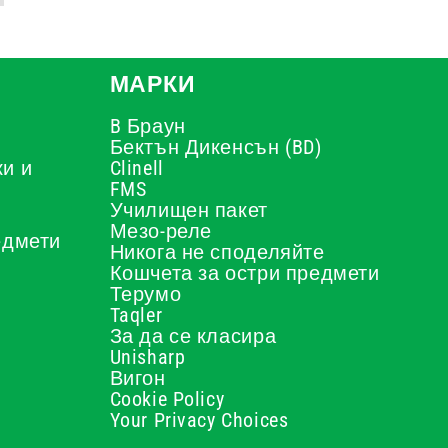
МАРКИ
B Браун
Бектън Дикенсън (BD)
и и
Clinell
FMS
Училищен пакет
Мезо-реле
едмети
Никога не споделяйте
Кошчета за остри предмети
Терумо
Taqler
За да се класира
Unisharp
Вигон
Cookie Policy
Your Privacy Choices