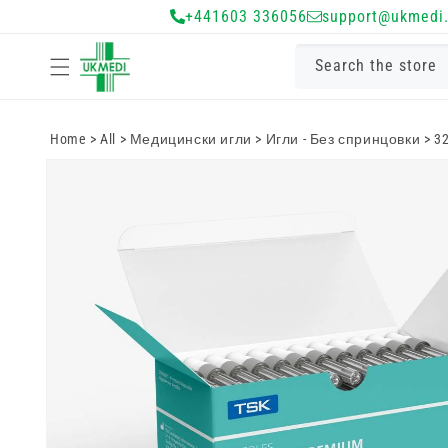
Преминете
+441603 336056
support@ukmedi.
към
съдържанието
Search the store
Home
>
All
>
Медицински игли
>
Игли - Без спринцовки
>
32
Преминете
към
информацията
за продукта