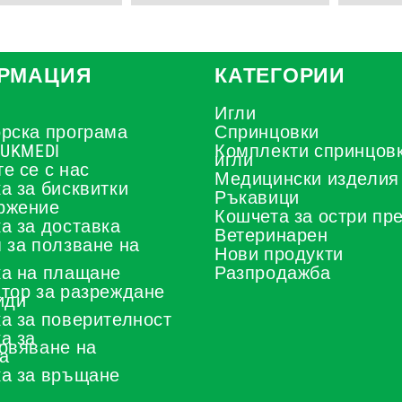
РМАЦИЯ
КАТЕГОРИИ
Игли
рска програма
Спринцовки
 UKMEDI
Комплекти спринцовк
игли
е се с нас
Медицински изделия
а за бисквитки
Ръкавици
ржение
Кошчета за остри пр
а за доставка
Ветеринарен
 за ползване на
Нови продукти
а на плащане
Разпродажба
тор за разреждане
иди
а за поверителност
а за
овяване на
а
а за връщане