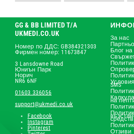
GG & BB LIMITED T/A
ИНФО
UKMEDI.CO.UK
За нас
Партньо
Номер по ДДС: GB384321303
Блог на
Фирмен номер: 11673847
Свържет
Политик
3 Lansdowne Road
Опрове
Юниън Парк
Норич
Политик
NR6 6NF
Условия
SMS
Политик
01603 336056
Калкула
на пепт
support@ukmedi.co.uk
Политик
Политик
Facebook
възстан
средств
Instagram
Политик
Pinterest
Отзиви
Twitter