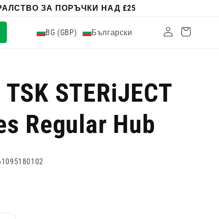
АЛСТВО ЗА ПОРЪЧКИ НАД £25
Влизам
Количка
BG (GBP)
Български
 TSK STERiJECT
es Regular Hub
61095180102