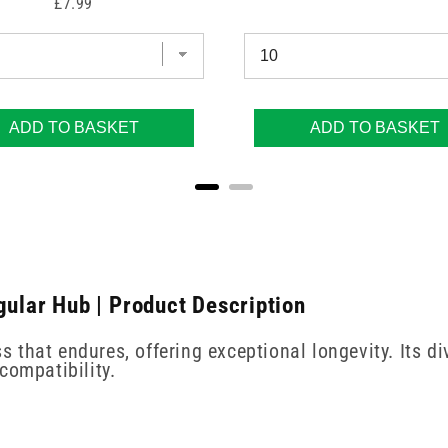
Price
£7.99
ADD TO BASKET
ADD TO BASKET
lar Hub | Product Description
hat endures, offering exceptional longevity. Its div
compatibility.