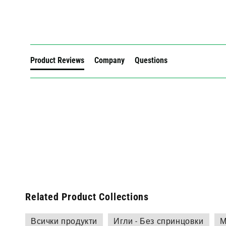
New content loaded
Product Reviews
Company
Questions
Related Product Collections
Всички продукти
Игли - Без спринцовки
М