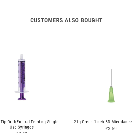
CUSTOMERS ALSO BOUGHT
Tip Oral/Enteral Feeding Single-
21g Green 1inch BD Microlance
Use Syringes
Price
£3.59