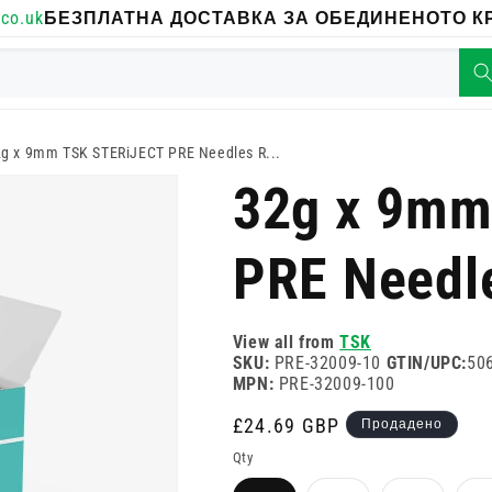
co.uk
БЕЗПЛАТНА ДОСТАВКА ЗА ОБЕДИНЕНОТО КР
g x 9mm TSK STERiJECT PRE Needles R...
32g x 9mm
PRE Needl
View all from
TSK
SKU:
PRE-32009-10
GTIN/UPC:
50
MPN:
PRE-32009-100
Редовна
£24.69 GBP
Продадено
цена
Qty