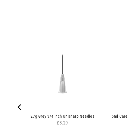
Syringe
27g Grey 3/4 inch Unisharp Needles
5ml Care
Price
£3.29